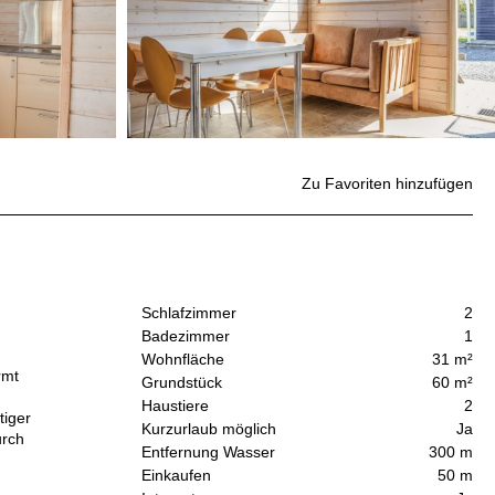
Zu Favoriten hinzufügen
Schlafzimmer
2
Badezimmer
1
Wohnfläche
31 m²
rmt
Grundstück
60 m²
Haustiere
2
tiger
Kurzurlaub möglich
Ja
urch
Entfernung Wasser
300 m
Einkaufen
50 m