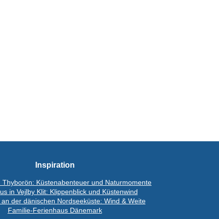
Inspiration
n Thyborön: Küstenabenteuer und Naturmomente
s in Vejlby Klit: Klippenblick und Küstenwind
 an der dänischen Nordseeküste: Wind & Weite
Familie-Ferienhaus Dänemark