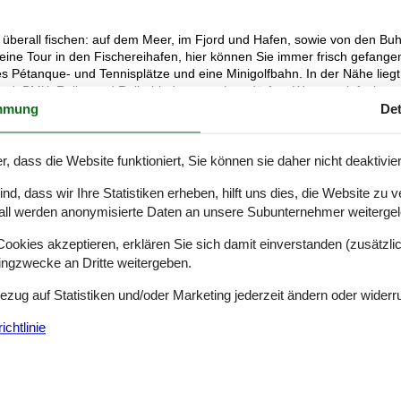
h überall fischen: auf dem Meer, im Fjord und Hafen, sowie von den Bu
eine Tour in den Fischereihafen, hier können Sie immer frisch gefange
 Pétanque- und Tennisplätze und eine Minigolfbahn. In der Nähe liegt
ard, BMX, Roller und Rollerblades austoben dürfen. Wen es einfach nur
rienhaus bereits mitten in den schönsten Sanddünen stehen.
mmung
Det
lehuset, Jütlands Aquarium mit verschiedenen Angeboten sowie das S
r, dass die Website funktioniert, Sie können sie daher nicht deaktivie
nd in Wærket (dem nächsten Nachbarn des Campingplatzes. Das
hrend der Schulferien geöffnet.
d, dass wir Ihre Statistiken erheben, hilft uns dies, die Website zu 
all werden anonymisierte Daten an unsere Subunternehmer weitergele
okies akzeptieren, erklären Sie sich damit einverstanden (zusätzlich
tingzwecke an Dritte weitergeben.
Bezug auf Statistiken und/oder Marketing jederzeit ändern oder widerr
chtlinie