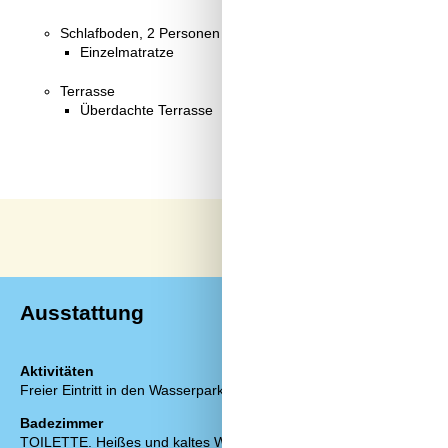
Schlafboden, 2 Personen
Einzelmatratze
Terrasse
Überdachte Terrasse
Ausstattung
Aktivitäten
Diverse
Freier Eintritt in den Wasserpark
Anzahl Hausti
Baujahr
Badezimmer
Baumaterial: 
TOILETTE. Heißes und kaltes Wasser
EL exkl.