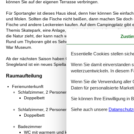
können Sie auf der eigenen Terrasse verbringen.
Für Sportangler ist dieses Haus ideal, denn hier können Sie einfac
und Molen. Sollten die Fische nicht beißen, dann machen Sie doch 
Fische und andere Leckereien kaufen. Auf dem Campingplatz gibt es
Themis Skatepark, eine Anlage, auf der sich alle mit ihrem Skatebo
die Natur zieht, der kann nach wenigen 100 m Fußgang von dem Fe
Zusti
Rund um Thyborøn gibt es Sehenswürdigkeiten, wie z. B. das Sneg
War Museum.
Essentielle Cookies stellen siche
Ab der nächsten Saison haben Gäste freien Zugang zum Sneglela
Snegleland ist ein neues Spielland mit vielen Hüpfburgen. Es ist wä
Wenn Sie damit einverstanden sin
weiterzuentwickeln. In diesem F
Raumaufteilung
Wenn Sie die Verwendung aller Co
Ferienunterkunft
Daten für personalisierte Marke
Schlafzimmer, 2 Personen
Doppelbett
Sie können Ihre Einwilligung in 
Siehe auch unsere
Datanschutzri
Schlafzimmer, 2 Personen
Doppelbett
Badezimmer
WC mit warmem und kaltem Wasser, Dusche