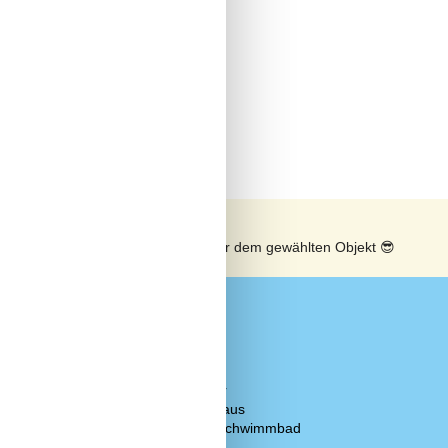
n
Sonnenstand über dem gewählten Objekt
😎
Konzepte
Nahe am Meer
 Gelände
Rauchfreies Haus
60 m²
Zugang zum Schwimmbad