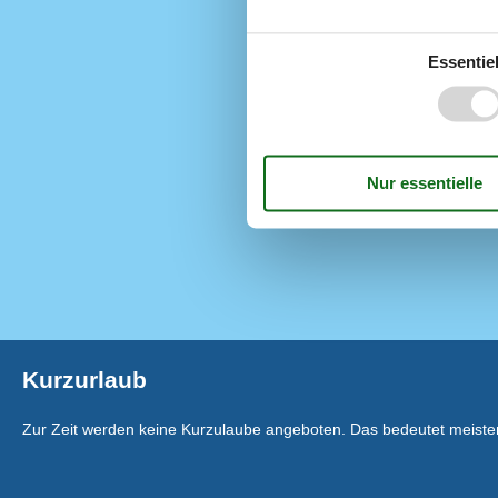
Ferienhaus
Gemeinschafts
Essentiel
Gemeinschaft
Gericht, deut
Haustiere Ja
Heizung, Elek
Staubsauger
Thyborøn
Wasser inkl.
Winterfest
Kurzurlaub
Zur Zeit werden keine Kurzulaube angeboten. Das bedeutet meistens