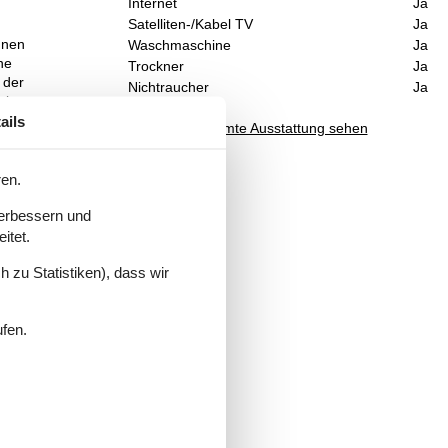
Internet
Ja
Satelliten-/Kabel TV
Ja
hnen
Waschmaschine
Ja
ne
Trockner
Ja
 der
Nichtraucher
Ja
 in
ails
Gesamte Ausstattung sehen
ea
ren.
verbessern und
itet.
 zu Statistiken), dass wir
ufen.