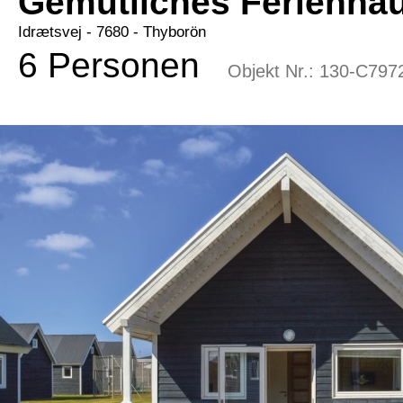
Gemütliches Ferienhau
Idrætsvej
 - 7680
 - Thyborön
6 Personen
Objekt Nr.:
130-C797