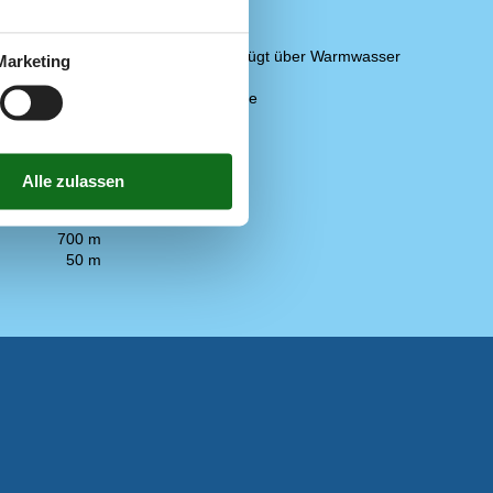
Küche
Abzugshaube
Die Küche verfügt über Warmwasser
Marketing
Elektroherd
Kaffeemaschine
Kühlschrank
200 m
300 m
50 m
en
300 m
700 m
50 m