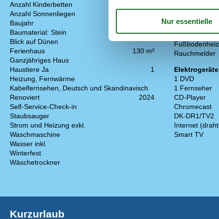
Grill
Anzahl Kinderbetten
1
Kostenloser P
Anzahl Sonnenliegen
2
Naturgrundstü
Baujahr
1930
Baumaterial: Stein
Drinnen
Blick auf Dünen
Fußbodenheiz
Ferienhaus
130 m²
Rauchmelder
Ganzjähriges Haus
Haustiere Ja
1
Elektrogeräte
Heizung, Fernwärme
1 DVD
Kabelfernsehen, Deutsch und Skandinavisch
1 Fernseher
Renoviert
2024
CD-Player
Self-Service-Check-in
Chromecast
Staubsauger
DK-DR1/TV2
Strom und Heizung exkl.
Internet (draht
Waschmaschine
Smart TV
Wasser inkl.
Winterfest
Wäschetrockner
Kurzurlaub