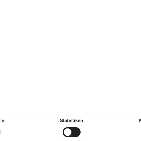
august 2025
5
Einrichtungen:
5
juli 2025
3
Einrichtungen:
4
In der Nähe
jau/Dorade
Die nächste Stadt
/Meerforelle
Entf. zum Wasser/Baden
le/Hering
Entfernung Einkauf
le
Statistiken
sch
Entfernung zu alt. Wasser/Bade
ien
Entfernung zu Angelmöglichkeit
Golfplatz