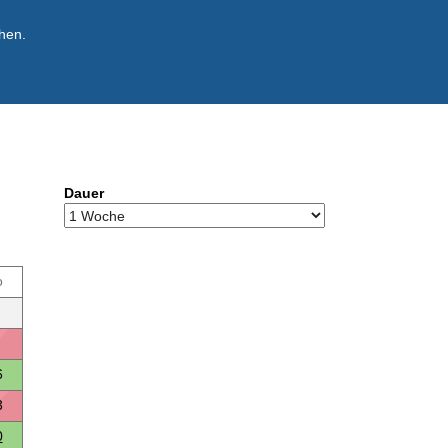
hen.
Dauer
o
6
3
0