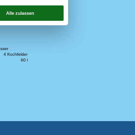
400 m
200 m
400 m
sser
4 Kochfelder
60 l