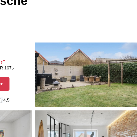
usche
n
,-
R 167,-
er
4,5