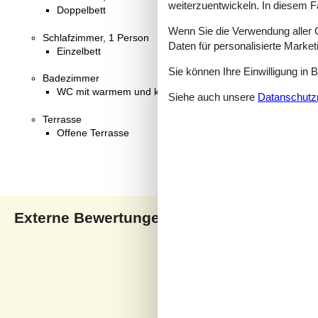
weiterzuentwickeln. In diesem F
Doppelbett
Wenn Sie die Verwendung aller Co
Schlafzimmer, 1 Person
Daten für personalisierte Marke
Einzelbett
Sie können Ihre Einwilligung in 
Badezimmer
WC mit warmem und kaltem Wasser, Dusche
Siehe auch unsere
Datanschutzri
Terrasse
Offene Terrasse
Externe Bewertungen
Unsere Gästebewertunge
4,5
2 externe Bewertungen