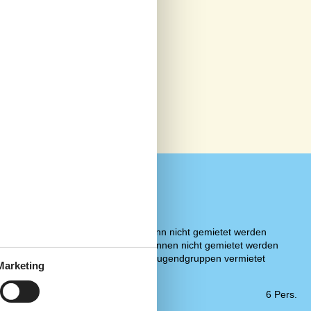
Notiz
23 km
Bettwäsche kann nicht gemietet werden
250 m
Handtücher können nicht gemietet werden
200 m
Wird nicht an Jugendgruppen vermietet
Marketing
n
1,5 km
Wellness
en
250 m
Wildnis-Bad
6 Pers.
24 km