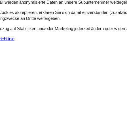
all werden anonymisierte Daten an unsere Subunternehmer weitergele
okies akzeptieren, erklären Sie sich damit einverstanden (zusätzlich
tingzwecke an Dritte weitergeben.
Bezug auf Statistiken und/oder Marketing jederzeit ändern oder widerr
chtlinie
Externe Bewertungen
4,5
n
Siehe Häuser nebena