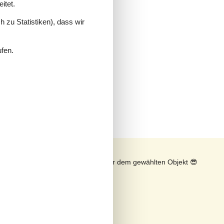
itet.
 zu Statistiken), dass wir
ufen.
n
Sonnenstand über dem gewählten Objekt
😎