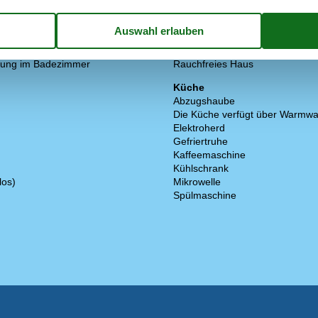
Minigolf
arkplatz auf dem Gelände
3
Nächstes Restaurant
ck
357 m²
Schwimmbad
Konzepte
ung im Badezimmer
Rauchfreies Haus
Küche
Abzugshaube
Die Küche verfügt über Warmwa
Elektroherd
Gefriertruhe
Kaffeemaschine
Kühlschrank
los)
Mikrowelle
Spülmaschine