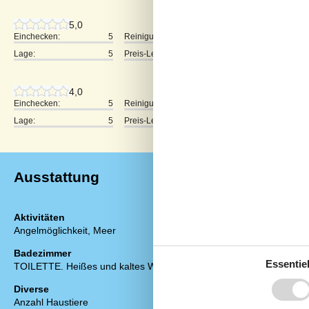
5,0
Einchecken:
5
Reinigung:
5
Komfort:
Lage:
5
Preis-Leistung:
5
4,0
Einchecken:
5
Reinigung:
4
Komfort:
Lage:
5
Preis-Leistung:
4
Ausstattung
Aktivitäten
Draußen
Angelmöglichkeit, Meer
Angeln, Kabel
Angeln, Lachs
Badezimmer
Angeln, Makre
Essentiel
TOILETTE. Heißes und kaltes Wasser
Angeln, Plattfi
Dusche im Fre
Diverse
Gartenmöbel
Anzahl Haustiere
1