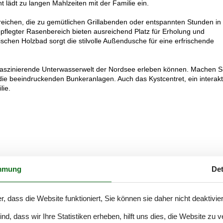
ht lädt zu langen Mahlzeiten mit der Familie ein.
reichen, die zu gemütlichen Grillabenden oder entspannten Stunden in
flegter Rasenbereich bieten ausreichend Platz für Erholung und
chen Holzbad sorgt die stilvolle Außendusche für eine erfrischende
e faszinierende Unterwasserwelt der Nordsee erleben können. Machen S
ie beeindruckenden Bunkeranlagen. Auch das Kystcentret, ein interakt
lie.
mmung
Det
r, dass die Website funktioniert, Sie können sie daher nicht deaktivie
d, dass wir Ihre Statistiken erheben, hilft uns dies, die Website zu 