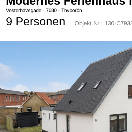
Modernes Ferienhaus 
Vesterhavsgade
 - 7680
 - Thyborön
9 Personen
Objekt Nr.:
130-C793