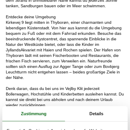
dem Strand in unmittelbarer Nähe kannst du jederzeit Sonne
tanken, Sandburgen bauen oder im Meer schwimmen.
Entdecke deine Umgebung
Kirkevej 9 liegt mitten in Thyborøn, einer charmanten und
lebendigen Küstenstadt. Von hier aus kannst du die Umgebung
bequem zu Fuß oder mit dem Fahrrad erkunden. Besuche das
beeindruckende Kystcentret, das spannende Einblicke in die
Natur der Westküste bietet, oder lass die Kinder im
JyllandsAkvariet mit Haien und Rochen spielen. Der Hafen von
Thyborøn lädt mit seinen Fischerbooten und Restaurants, die
frischen Fisch servieren, zum Verweilen ein. Naturfreunde
sollten sich einen Ausflug zur Agger Tange oder zum Bovbjerg
Leuchtturm nicht entgehen lassen – beides großartige Ziele in
der Nähe.
Denk daran, dass du bei uns im Vejlby Klit jederzeit
Bollerwagen, Hochstühle und Kinderbetten ausleihen kannst. Du
kannst sie direkt bei uns abholen und nach deinem Urlaub
wieder zurückbringen.
Zustimmung
Details
Raumaufteilung
Schlafzimmer