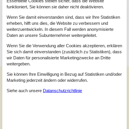
Essentielle Cookies stellen sicher, dass die Website
Doppelbett
funktioniert, Sie können sie daher nicht deaktivieren.
Schlafzimmer
Wenn Sie damit einverstanden sind, dass wir Ihre Statistiken
Doppelbett
erheben, hilft uns dies, die Website zu verbessern und
weiterzuentwickeln. In diesem Fall werden anonymisierte
Schlafzimmer
Daten an unsere Subunternehmer weitergeleitet.
Etagenbett
Etagenbett
Wenn Sie die Verwendung aller Cookies akzeptieren, erklären
Sie sich damit einverstanden (zusätzlich zu Statistiken), dass
wir Daten für personalisierte Marketingzwecke an Dritte
weitergeben.
Unsere Gästebewertungen
Sie können Ihre Einwilligung in Bezug auf Statistiken und/oder
Marketing jederzeit ändern oder widerrufen.
Unsere Gästebewertungen
Siehe auch unsere
Datanschutzrichtlinie
5,0
Bezogen auf
1
Bewertung
Bewertung ist vom 18.05.2026
5
(1)