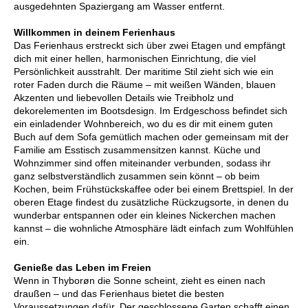
ausgedehnten Spaziergang am Wasser entfernt.
Willkommen in deinem Ferienhaus
Das Ferienhaus erstreckt sich über zwei Etagen und empfängt
dich mit einer hellen, harmonischen Einrichtung, die viel
Persönlichkeit ausstrahlt. Der maritime Stil zieht sich wie ein
roter Faden durch die Räume – mit weißen Wänden, blauen
Akzenten und liebevollen Details wie Treibholz und
dekorelementen im Bootsdesign. Im Erdgeschoss befindet sich
ein einladender Wohnbereich, wo du es dir mit einem guten
Buch auf dem Sofa gemütlich machen oder gemeinsam mit der
Familie am Esstisch zusammensitzen kannst. Küche und
Wohnzimmer sind offen miteinander verbunden, sodass ihr
ganz selbstverständlich zusammen sein könnt – ob beim
Kochen, beim Frühstückskaffee oder bei einem Brettspiel. In der
oberen Etage findest du zusätzliche Rückzugsorte, in denen du
wunderbar entspannen oder ein kleines Nickerchen machen
kannst – die wohnliche Atmosphäre lädt einfach zum Wohlfühlen
ein.
Genieße das Leben im Freien
Wenn in Thyborøn die Sonne scheint, zieht es einen nach
draußen – und das Ferienhaus bietet die besten
Voraussetzungen dafür. Der geschlossene Garten schafft einen