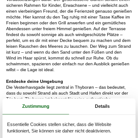
sicheren Rahmen für Kinder, Erwachsene – und vielleicht auch
einen vierbeinigen Freund, der die Ferienzeit genauso genießen
möchte. Hier kannst du den Tag ruhig mit einer Tasse Kaffee im
Freien beginnen oder den Grill anwerfen und ein gemütliches
Abendessen unter freiem Himmel genießen. Auf der Terrasse
findest du sowohl sonnige als auch windgeschützte Plätze –
perfekt, um es dir mit einer Decke bequem zu machen und dem
leisen Rauschen des Meeres zu lauschen. Der Weg zum Strand
ist kurz – und wenn du den Sand unter den Füßen und den
Wind im Haar spürst, kommst du schnell zur Ruhe. Ob du
schwimmen, spazieren oder einfach nur den Ausblick genießen
willst – die Lage ist ideal.
Entdecke deine Umgebung
Die Vesterhavsgade liegt zentral in Thyborøn – das bedeutet,
dass du sowohl Strand als auch Stadt und Hafen direkt vor der
Tür hast. Thyborøn ist bekannt für seine authentische
Westküstenstimmung, und hier gibt es spannende
Zustimmung
Details
Sehenswürdigkeiten ebenso wie kleine, besondere Erlebnisse.
Entdecke die maritime Geschichte der Stadt im Kystcentret oder
im JyllandsAkvariet, wo Groß und Klein das Leben unter Wasser
Essentielle Cookies stellen sicher, dass die Website
näher kennenlernen können. Die alten Bunker entlang der Küste
funktioniert, Sie können sie daher nicht deaktivieren.
zeugen von der dramatischen Vergangenheit der Region, und