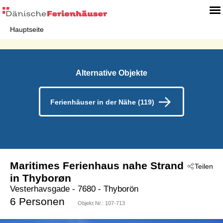
Hauptseite
Alternative Objekte
Ferienhäuser in der Nähe (119)
Maritimes Ferienhaus nahe Strand
Teilen
in Thyborøn
Vesterhavsgade
 - 7680
 - Thyborön
6 Personen
Objekt Nr.:
107-713