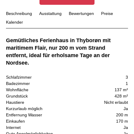
Beschreibung
Ausstattung
Bewertungen
Preise
Kalender
Gemütliches Ferienhaus in Thyborøn mit
maritimem Flair, nur 200 m vom Strand
entfernt, ideal für erholsame Tage an der
Nordsee.
Schlafzimmer
3
Badezimmer
1
Wohnfläche
137 m²
Grundstück
428 m²
Haustiere
Nicht erlaubt
Kurzurlaub möglich
Ja
Entfernung Wasser
200 m
Einkaufen
170 m
Internet
Ja
Gute Angelmöglichkeiten
Ja