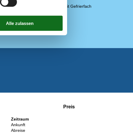
Kühlschrank
Kühlschrank mit Gefrierfach
Mikrowelle
Wellness
Pool
Preis
Zeitraum
Ankunft
Abreise