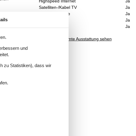
Highspeed Internet
Ja
Satelliten-/Kabel TV
Ja
Waschmaschine
Ja
önnen
ails
Trockner
Ja
Nichtraucher
Ja
 am
ren.
Muss
Gesamte Ausstattung sehen
Das
verbessern und
itet.
 zu Statistiken), dass wir
ufen.