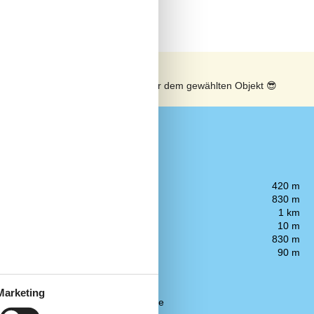
n
Sonnenstand über dem gewählten Objekt
😎
Entfernung
Einkauf
420 m
Küste
830 m
Restaurant
1 km
Stadt/Ort
10 m
Strand
830 m
Zug
90 m
Küche
Elektroherd
Marketing
Kaffeemaschine