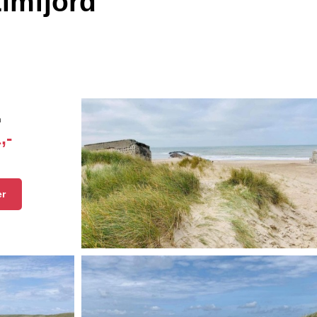
imfjord
n
,-
er