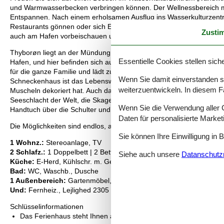
und Warmwasserbecken verbringen können. Der Wellnessbereich 
Entspannen. Nach einem erholsamen Ausflug ins Wasserkulturzentru
Restaurants gönnen oder sich Essen zum Mitnehmen mit nach Hau
Zusti
auch am Hafen vorbeischauen und frischen Fisch kaufen, den Sie 
Thyborøn liegt an der Mündung des Limfjords in die Nordsee und i
Essentielle Cookies stellen siche
Hafen, und hier befinden sich auch die meisten Sehenswürdigkeiten
für die ganze Familie und lädt zu einer wunderlichen Unterwasserwe
Wenn Sie damit einverstanden sin
Schneckenhaus ist das Lebenswerk eines Mannes, der ein ganzes 
weiterzuentwickeln. In diesem F
Muscheln dekoriert hat. Auch das Seekriegsmuseum befindet sich a
Seeschlacht der Welt, die Skagerrakschlacht im Ersten Weltkrieg. W
Wenn Sie die Verwendung aller Co
Handtuch über die Schulter und gehen Sie zum langen weißen San
Daten für personalisierte Marke
Die Möglichkeiten sind endlos, aber eines ist sicher: Die frische S
Sie können Ihre Einwilligung in 
1 Wohnz.:
Stereoanlage, TV
2 Schlafz.:
1 Doppelbett | 2 Betten
Siehe auch unsere
Datanschutzri
Küche:
E-Herd, Kühlschr. m. Gefrierfach, Mikrow., Kaffeem., Wasc
Bad:
WC, Waschb., Dusche
1 Außenbereich:
Gartenmöbel, Terrasse
Und:
Fernheiz., Lejlighed 2305 m2 , Stadtgebiet
Schlüsselinformationen
Das Ferienhaus steht Ihnen am Anreisetag ab 16:00 Uhr zur Ve