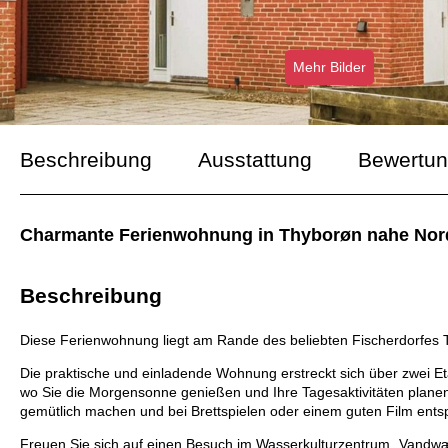
Mehr Bilder
Beschreibung
Ausstattung
Bewertu
Charmante Ferienwohnung in Thyborøn nahe Nordse
Beschreibung
Diese Ferienwohnung liegt am Rande des beliebten Fischerdorfes Th
Die praktische und einladende Wohnung erstreckt sich über zwei E
wo Sie die Morgensonne genießen und Ihre Tagesaktivitäten plane
gemütlich machen und bei Brettspielen oder einem guten Film ent
Freuen Sie sich auf einen Besuch im Wasserkulturzentrum „Vandw