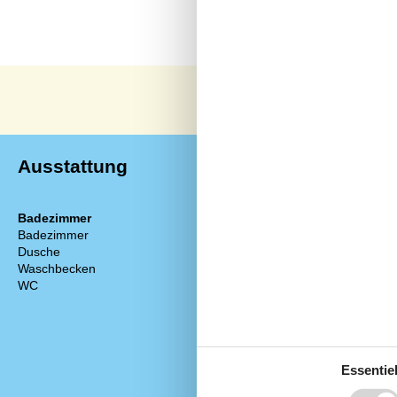
Ausstattung
Badezimmer
Diverse
Badezimmer
Anzahl Badez
Dusche
Anzahl Schlaf
Waschbecken
Badeland
WC
Baujahr
Deutsche Kan
Geschlossene
Haustier erlau
Hoch Geschwin
Essentiel
Internet
Nationales Fe