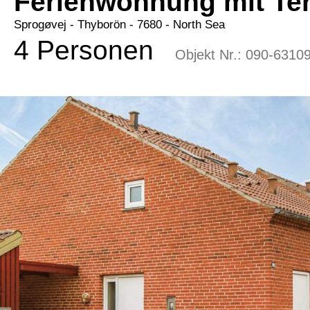
Ferienwohnung mit Ter
Sprogøvej
 - Thyborön
 - 7680
 - North Sea
4 Personen
Objekt Nr.:
090-6310