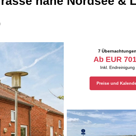
rasse nahe Nordsee & L
9
7 Übernachtunge
Ab
EUR
701
Inkl. Endreinigung
Preise und Kalend