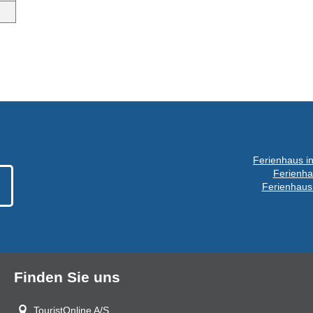
Ferienhaus i
Ferienhau
Ferienhaus
Finden Sie uns
TouristOnline A/S