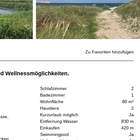
Zu Favoriten hinzufügen
nd Wellnessmöglichkeiten.
Schlafzimmer
2
Badezimmer
1
Wohnfläche
80 m²
Haustiere
2
Kurzurlaub möglich
Ja
asse,
Entfernung Wasser
830 m
Einkaufen
420 m
Swimmingpool
Ja
ecken