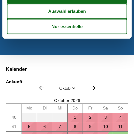
Kurzurlaub
Es besteht eine begrenzte Möglichkeit das ganze Jahr einen
Kurzurlaub zu machen, typischerweise außerhalb der
Hochsaison.
Kalender
Ankunft
Oktober 2026
Mo
Di
Mi
Do
Fr
Sa
So
40
1
2
3
4
41
5
6
7
8
9
10
11