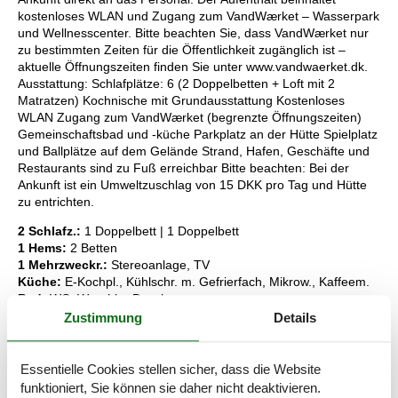
kostenloses WLAN und Zugang zum VandWærket – Wasserpark
und Wellnesscenter. Bitte beachten Sie, dass VandWærket nur
zu bestimmten Zeiten für die Öffentlichkeit zugänglich ist –
aktuelle Öffnungszeiten finden Sie unter www.vandwaerket.dk.
Ausstattung: Schlafplätze: 6 (2 Doppelbetten + Loft mit 2
Matratzen) Kochnische mit Grundausstattung Kostenloses
WLAN Zugang zum VandWærket (begrenzte Öffnungszeiten)
Gemeinschaftsbad und -küche Parkplatz an der Hütte Spielplatz
und Ballplätze auf dem Gelände Strand, Hafen, Geschäfte und
Restaurants sind zu Fuß erreichbar Bitte beachten: Bei der
Ankunft ist ein Umweltzuschlag von 15 DKK pro Tag und Hütte
zu entrichten.
2 Schlafz.:
1 Doppelbett | 1 Doppelbett
1 Hems:
2 Betten
1 Mehrzweckr.:
Stereoanlage, TV
Küche:
E-Kochpl., Kühlschr. m. Gefrierfach, Mikrow., Kaffeem.
Bad:
WC, Waschb., Dusche
1 Außenbereich:
Gartenmöbel, Terrasse
Zustimmung
Details
Und:
E-Heiz., gem. Grundst. m. Eigentümer 29152 m2 ,
Campingplatz, Nichtraucherhaus
Essentielle Cookies stellen sicher, dass die Website
Schlüsselinformationen
funktioniert, Sie können sie daher nicht deaktivieren.
Das Ferienhaus steht Ihnen am Anreisetag ab 16:00 Uhr zur