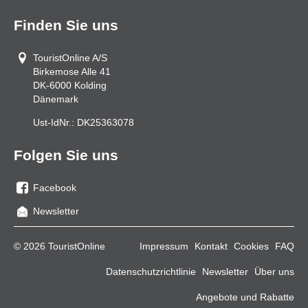
Finden Sie uns
TouristOnline A/S
Birkemose Alle 41
DK-6000
Kolding
Dänemark
Ust-IdNr.:
DK25363078
Folgen Sie uns
Facebook
Sie
Newsletter
uns
auf
© 2026 TouristOnline
Impressum
Kontakt
Cookies
FAQ
Facebook
Datenschutzrichtlinie
Newsletter
Über uns
Angebote und Rabatte