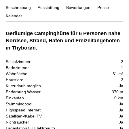
Beschreibung
Ausstattung
Bewertungen
Preise
Kalender
Geräumige Campinghütte für 6 Personen nahe
Nordsee, Strand, Hafen und Freizeitangeboten
in Thyborøn.
Schlafzimmer
2
Badezimmer
1
Wohnfläche
31 m²
Haustiere
2
Kurzurlaub möglich
Ja
Entfernung Wasser
370 m
Einkaufen
0 km
Swimmingpool
Ja
Highspeed Internet
Ja
Satelliten-/Kabel TV
Ja
Nichtraucher
Ja
Ladestation für Elektroauto
Ja