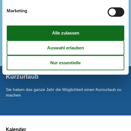
Elektroherd
Gefrierbox
31 l
Marketing
Kaffeemaschine
Kühlschrank
Notiz
Bettwäsche kann nicht gemietet werden
Handtücher können nicht gemietet werden
Wird nicht an Jugendgruppen vermietet
Kurzurlaub
Sie haben das ganze Jahr die Möglichkeit einen Kurzurlaub zu
machen.
Kalender