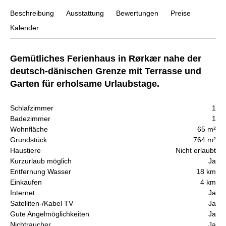
Beschreibung
Ausstattung
Bewertungen
Preise
Kalender
Gemütliches Ferienhaus in Rørkær nahe der
deutsch-dänischen Grenze mit Terrasse und
Garten für erholsame Urlaubstage.
Schlafzimmer
1
Badezimmer
1
Wohnfläche
65 m²
Grundstück
764 m²
Haustiere
Nicht erlaubt
Kurzurlaub möglich
Ja
Entfernung Wasser
18 km
Einkaufen
4 km
Internet
Ja
Satelliten-/Kabel TV
Ja
Gute Angelmöglichkeiten
Ja
Nichtraucher
Ja