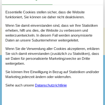
Terrasse
Offene und überdachte Terrasse
Essentielle Cookies stellen sicher, dass die Website
funktioniert, Sie können sie daher nicht deaktivieren.
Wenn Sie damit einverstanden sind, dass wir Ihre Statistiken
erheben, hilft uns dies, die Website zu verbessern und
weiterzuentwickeln. In diesem Fall werden anonymisierte
Siehe Häuser nebenan
Daten an unsere Subunternehmer weitergeleitet.
Sonnenstand über dem gewählten Objekt
😎
Wenn Sie die Verwendung aller Cookies akzeptieren, erklären
Sie sich damit einverstanden (zusätzlich zu Statistiken), dass
wir Daten für personalisierte Marketingzwecke an Dritte
Ausstattung
weitergeben.
Sie können Ihre Einwilligung in Bezug auf Statistiken und/oder
Marketing jederzeit ändern oder widerrufen.
Aktivitäten
Angelmöglichkeit, Meer
Siehe auch unsere
Datanschutzrichtlinie
Badezimmer
TOILETTE. Heißes und kaltes Wasser
Diverse