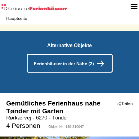
Hauptseite
Alternative Objekte
Ferienhäuser in der Nähe (2)
Gemütliches Ferienhaus nahe
Teilen
Tønder mit Garten
Rørkærvej
 - 6270
 - Tönder
4 Personen
Objekt Nr.:
130-S10047