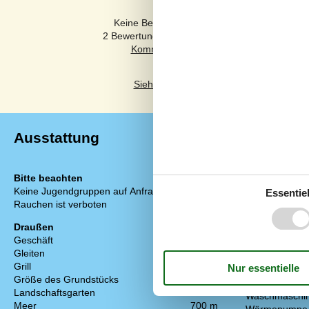
Kommentare
Keine Bewertungen haben Kommentare auf
2 Bewertungen haben Kommentare in anderen
Siehe stattdessen 25 externe Bewertun
Ausstattung
Bitte beachten
Einrichtung
Keine Jugendgruppen auf Anfrage
Anzahl Erwach
Essentiel
Rauchen ist verboten
Anzahl Kinder 
Baujahr
Draußen
Bebaute Fläc
Geschäft
700 m
Ferienhaus
Gleiten
Gefrierkapazitä
Grill
1
Hochstuhl
Größe des Grundstücks
1004 m²
Holzofen
Landschaftsgarten
Waschmaschi
Meer
700 m