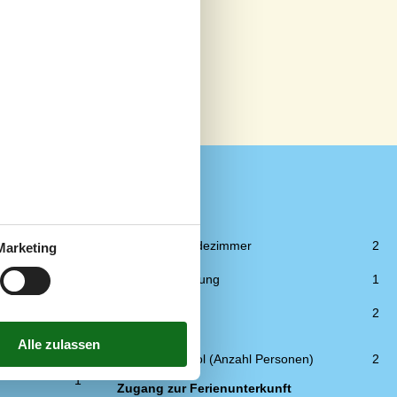
WC und Bad
Anzahl der Badezimmer
2
Marketing
Duschkabine
Fußbodenheizung
1
Sauna
1
Toiletten
2
1
Whirlpool
Innen-Whirlpool (Anzahl Personen)
2
1
Zugang zur Ferienunterkunft