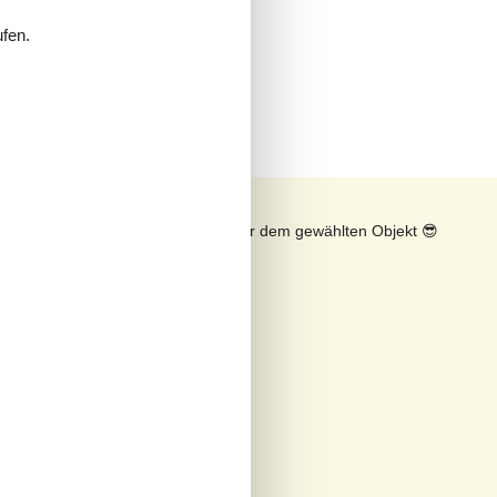
ufen.
rd
n
Sonnenstand über dem gewählten Objekt
😎