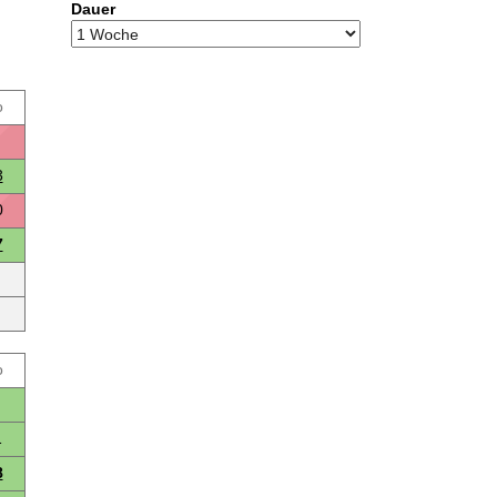
Dauer
o
3
0
7
o
1
8