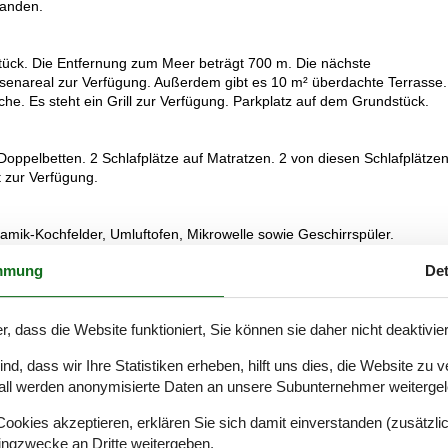
handen.
tück. Die Entfernung zum Meer beträgt 700 m. Die nächste
assenareal zur Verfügung. Außerdem gibt es 10 m² überdachte Terrasse.
he. Es steht ein Grill zur Verfügung. Parkplatz auf dem Grundstück.
n Doppelbetten. 2 Schlafplätze auf Matratzen. 2 von diesen Schlafplätze
t zur Verfügung.
amik-Kochfelder, Umluftofen, Mikrowelle sowie Geschirrspüler.
mmung
Det
izung in 1 Badezimmer. Es steht eine Sauna zur Verfügung in der Sie 
r, dass die Website funktioniert, Sie können sie daher nicht deaktivie
d, dass wir Ihre Statistiken erheben, hilft uns dies, die Website zu 
all werden anonymisierte Daten an unsere Subunternehmer weitergele
okies akzeptieren, erklären Sie sich damit einverstanden (zusätzlich
ray-Player. Radio. Stereoanlage. Mindestens 4 dänische Fernsehsender.
tingzwecke an Dritte weitergeben.
stens 4 deutsche Fernsehsender. Es steht kabellose Internetverbind