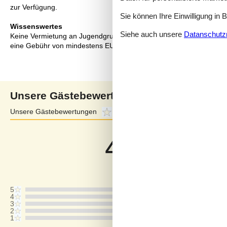
zur Verfügung.
Sie können Ihre Einwilligung in 
Wissenswertes
Siehe auch unsere
Datanschutzri
Keine Vermietung an Jugendgruppen, in denen alle 15-25 Jahre sind
eine Gebühr von mindestens EUR 420,- erhoben.
Unsere Gästebewertungen
Unsere Gästebewertungen
4,7
Externe Bewertungen
4,8
4,7
Bezogen auf
3
Bewertung
Letzte Bewertung ist vom 12.07.2026
5
4
3
2
1