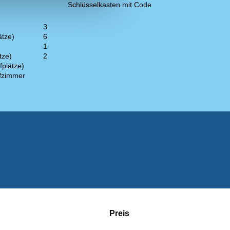
Schlüsselkasten mit Code
3
ätze)
6
1
tze)
2
fplätze)
afzimmer
Preis