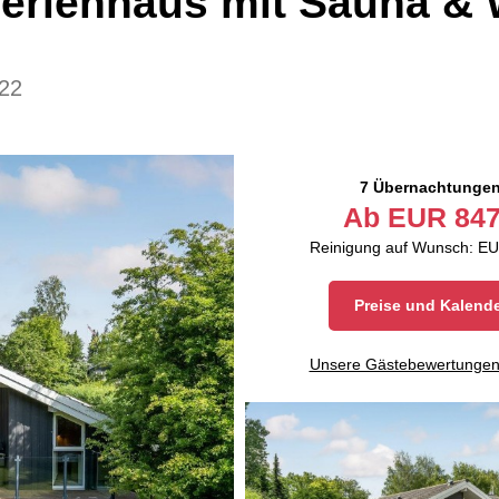
Ferienhaus mit Sauna & 
22
7 Übernachtunge
Ab
EUR
847
Reinigung auf Wunsch: EU
Preise und Kalend
Unsere Gästebewertunge