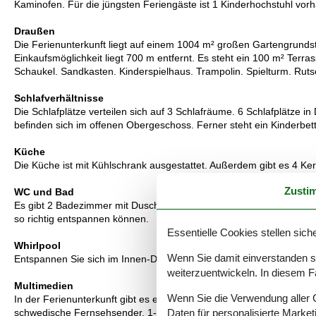
Kaminofen. Für die jüngsten Feriengäste ist 1 Kinderhochstuhl vor
Draußen
Die Ferienunterkunft liegt auf einem 1004 m² großen Gartengrunds
Einkaufsmöglichkeit liegt 700 m entfernt. Es steht ein 100 m² Terr
Schaukel. Sandkasten. Kinderspielhaus. Trampolin. Spielturm. Rutsc
Schlafverhältnisse
Die Schlafplätze verteilen sich auf 3 Schlafräume. 6 Schlafplätze i
befinden sich im offenen Obergeschoss. Ferner steht ein Kinderbet
Küche
Die Küche ist mit Kühlschrank ausgestattet. Außerdem gibt es 4 Ker
Zusti
WC und Bad
Es gibt 2 Badezimmer mit Duschnische und 2 Toiletten. Fußbodenhe
so richtig entspannen können.
Essentielle Cookies stellen siche
Whirlpool
Wenn Sie damit einverstanden sin
Entspannen Sie sich im Innen-Durchlauf-Whirlpool für 2 Personen.
weiterzuentwickeln. In diesem F
Multimedien
Wenn Sie die Verwendung aller Co
In der Ferienunterkunft gibt es einen Fernseher. 1 Smart-TV. Blu-
Daten für personalisierte Marke
schwedische Fernsehsender. 1-3 norwegische Fernsehsender. Minde