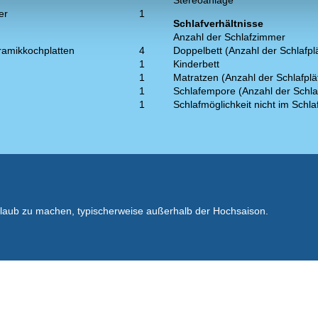
Stereoanlage
er
1
Schlafverhältnisse
Anzahl der Schlafzimmer
ramikkochplatten
4
Doppelbett (Anzahl der Schlafpl
1
Kinderbett
1
Matratzen (Anzahl der Schlafplä
1
Schlafempore (Anzahl der Schla
1
Schlafmöglichkeit nicht im Schl
rlaub zu machen, typischerweise außerhalb der Hochsaison.