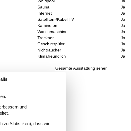
Whirlpool
Ja
Sauna
Ja
Internet
Ja
Satelliten-/Kabel TV
Ja
Kaminofen
Ja
Waschmaschine
Ja
Trockner
Ja
Geschirrspüler
Ja
n
Nichtraucher
Ja
Klimafreundlich
Ja
Gesamte Ausstattung sehen
ails
sich
ren.
verbessern und
itet.
 zu Statistiken), dass wir
 1-3
ung