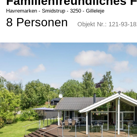
Familienfreundliches 
Havremarken
 - Smidstrup
 - 3250
 - Gilleleje
8 Personen
Objekt Nr.:
121-93-18