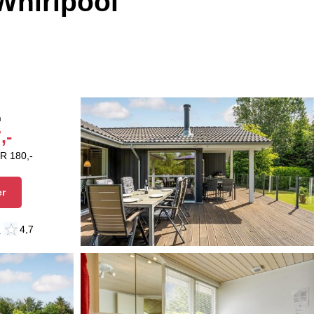
Whirlpool
n
,-
R 180,-
er
n
4,7