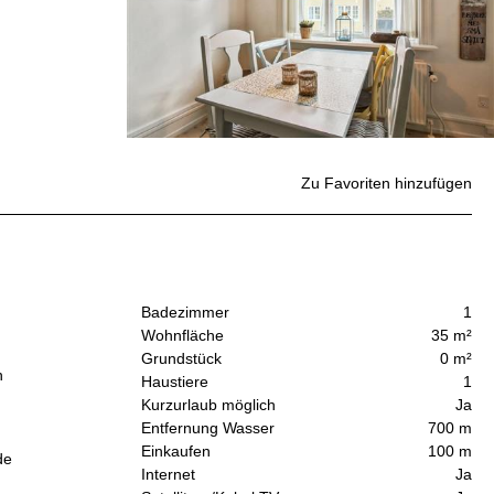
Zu Favoriten hinzufügen
Badezimmer
1
Wohnfläche
35 m²
Grundstück
0 m²
n
Haustiere
1
Kurzurlaub möglich
Ja
Entfernung Wasser
700 m
Einkaufen
100 m
de
Internet
Ja