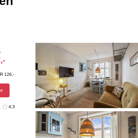
gen
n
,-
R 126,-
er
n
4,3