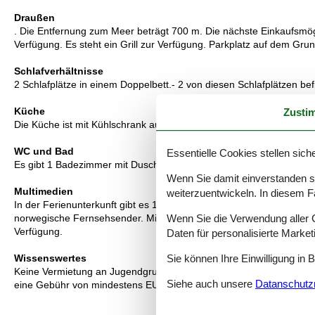
Draußen
. Die Entfernung zum Meer beträgt 700 m. Die nächste Einkaufsmögli
Verfügung. Es steht ein Grill zur Verfügung. Parkplatz auf dem Gru
Schlafverhältnisse
2 Schlafplätze in einem Doppelbett.- 2 von diesen Schlafplätzen b
Küche
Zusti
Die Küche ist mit Kühlschrank ausgestattet. Außerdem gibt es 4 Kera
WC und Bad
Essentielle Cookies stellen siche
Es gibt 1 Badezimmer mit Duschnische und 1 Toilette.. Fußbodenh
Wenn Sie damit einverstanden sin
Multimedien
weiterzuentwickeln. In diesem F
In der Ferienunterkunft gibt es 1 Fernseher mit Smart-TV. Radio.
Wenn Sie die Verwendung aller Co
norwegische Fernsehsender. Mindestens 4 deutsche Fernsehsender.
Verfügung.
Daten für personalisierte Marke
Sie können Ihre Einwilligung in 
Wissenswertes
Keine Vermietung an Jugendgruppen, in denen alle 15-25 Jahre sind
Siehe auch unsere
Datanschutzri
eine Gebühr von mindestens EUR 420,- erhoben.