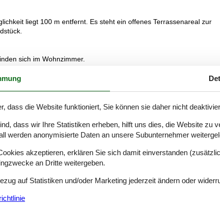
chkeit liegt 100 m entfernt. Es steht ein offenes Terrassenareal zur
ndstück.
efinden sich im Wohnzimmer.
mmung
Det
mik-Kochfelder, Minibackofen. Ferner steht ein Airfryer zur Verfügung.
r, dass die Website funktioniert, Sie können sie daher nicht deaktivie
eizung in 1 Badezimmer.
d, dass wir Ihre Statistiken erheben, hilft uns dies, die Website zu 
all werden anonymisierte Daten an unsere Subunternehmer weitergele
 Mindestens 4 dänische Fernsehsender. 1-3 schwedische Fernsehsender
okies akzeptieren, erklären Sie sich damit einverstanden (zusätzlich
 1-3 englische Fernsehsender. Es steht kabellose Internetverbindung
tingzwecke an Dritte weitergeben.
Bezug auf Statistiken und/oder Marketing jederzeit ändern oder widerr
. Rauchen ist nicht zugelassen. Bei Nichtbeachtung dieses Verbots wi
chtlinie