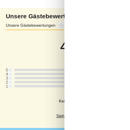
Unsere Gästebewertungen
Unsere Gästebewertungen
4,3
Externe Bewertungen
4,3
4,3
Bezogen auf
4
Bewertung
Letzte Bewertung ist vom 14.07.2025
5
4
3
2
1
Kommentare
Keine Bewertungen haben Kommentar
Siehe stattdessen 14 externe Bewertun