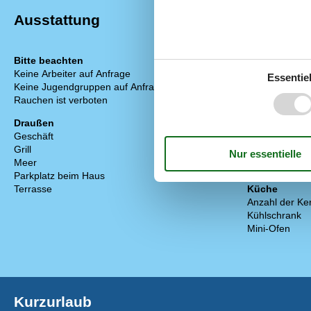
Ausstattung
Bitte beachten
Einrichtung
Keine Arbeiter auf Anfrage
Anzahl Erwach
Essentiel
Keine Jugendgruppen auf Anfrage
Baujahr
Rauchen ist verboten
Bebaute Fläc
Ferienwohnun
Draußen
Gefrierkapazitä
Geschäft
100 m
Haustiere
Grill
1
Jahr der Reno
Meer
700 m
Verbrauch inkl
Parkplatz beim Haus
Terrasse
Küche
Anzahl der Ke
Kühlschrank
Mini-Ofen
Kurzurlaub