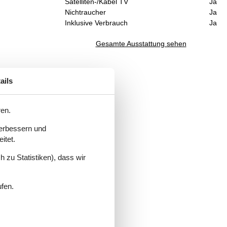
Satelliten-/Kabel TV
Ja
Nichtraucher
Ja
Inklusive Verbrauch
Ja
Gesamte Ausstattung sehen
ails
.
ren.
verbessern und
itet.
. 1-3
 zu Statistiken), dass wir
 zur
ufen.
rd