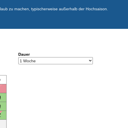
rlaub zu machen, typischerweise außerhalb der Hochsaison.
Dauer
o
3
0
7