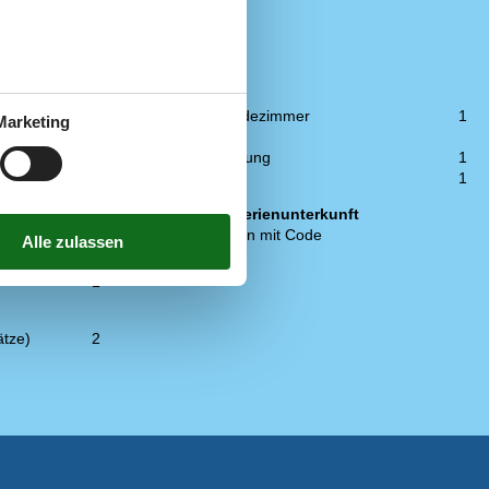
WC und Bad
Anzahl der Badezimmer
1
Marketing
Duschkabine
Fußbodenheizung
1
Toiletten
1
Zugang zur Ferienunterkunft
1
Schlüsselkasten mit Code
1
ätze)
2