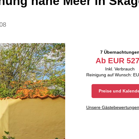
nung nahe Meer in Ska
08
7 Übernachtunge
Ab
EUR
527
Inkl. Verbrauch
Reinigung auf Wunsch: EU
Preise und Kalend
Unsere Gästebewertunge