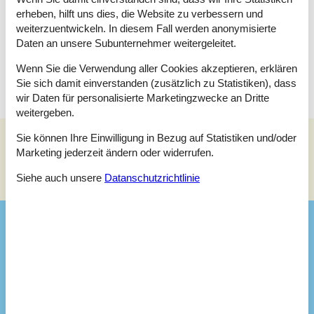
genießen. Ob Sie einen Aktivurlaub mit Wandern, Radfahren
erheben, hilft uns dies, die Website zu verbessern und
und anderen Outdoor-Aktivitäten oder einen erholsamen Urlaub
weiterzuentwickeln. In diesem Fall werden anonymisierte
in ruhiger Umgebung verbringen möchten – dieses Ferienhaus
Daten an unsere Subunternehmer weitergeleitet.
im Jakob Bondes Vej 9 ist die perfekte Wahl für einen Aufenthalt
an der Nordsee mit Familie oder Freunden.
Wenn Sie die Verwendung aller Cookies akzeptieren, erklären
Sie sich damit einverstanden (zusätzlich zu Statistiken), dass
wir Daten für personalisierte Marketingzwecke an Dritte
weitergeben.
Sie können Ihre Einwilligung in Bezug auf Statistiken und/oder
Marketing jederzeit ändern oder widerrufen.
Siehe Häuser nebenan
Siehe auch unsere
Datanschutzrichtlinie
Sonnenstand über dem gewählten Objekt
😎
Ausstattung
Entfernungen
Entfernung Wasser
975 m
Abstand Einkauf
2,5 km
Entfernung Restaurant
2,5 km