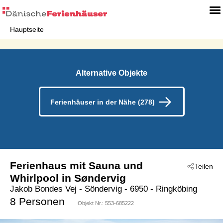
Hauptseite
Alternative Objekte
Ferienhäuser in der Nähe (278)
Ferienhaus mit Sauna und
Teilen
Whirlpool in Søndervig
Jakob Bondes Vej
 - Söndervig
 - 6950
 - Ringköbing
8 Personen
Objekt Nr.:
553-685222