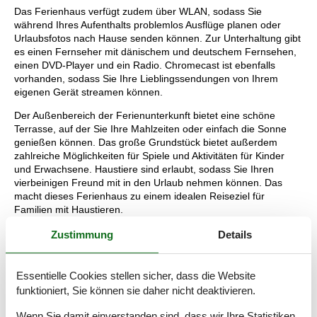
Das Ferienhaus verfügt zudem über WLAN, sodass Sie
während Ihres Aufenthalts problemlos Ausflüge planen oder
Urlaubsfotos nach Hause senden können. Zur Unterhaltung gibt
es einen Fernseher mit dänischem und deutschem Fernsehen,
einen DVD-Player und ein Radio. Chromecast ist ebenfalls
vorhanden, sodass Sie Ihre Lieblingssendungen von Ihrem
eigenen Gerät streamen können.
Der Außenbereich der Ferienunterkunft bietet eine schöne
Terrasse, auf der Sie Ihre Mahlzeiten oder einfach die Sonne
genießen können. Das große Grundstück bietet außerdem
zahlreiche Möglichkeiten für Spiele und Aktivitäten für Kinder
und Erwachsene. Haustiere sind erlaubt, sodass Sie Ihren
vierbeinigen Freund mit in den Urlaub nehmen können. Das
macht dieses Ferienhaus zu einem idealen Reiseziel für
Familien mit Haustieren.
Nach einem Ausflug zum nahegelegenen Sandstrand stehen
Zustimmung
Details
sowohl Waschmaschine als auch Trockner als fleißige Helfer zur
Verfügung, und sorgen gerne für frische Handtücher für den
nächsten Tag.
Essentielle Cookies stellen sicher, dass die Website
funktioniert, Sie können sie daher nicht deaktivieren.
Nur 975 Meter von der Nordsee entfernt, können Sie den Strand
und die malerische Umgebung der dänischen Westküste
Wenn Sie damit einverstanden sind, dass wir Ihre Statistiken