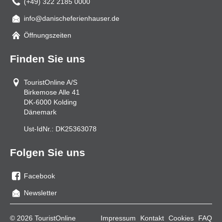
(+49) 322 2185 0000
info@danischeferienhauser.de
Mail
Öffnungszeiten
Finden Sie uns
TouristOnline A/S
Birkemose Alle 41
DK-6000
Kolding
Dänemark
Ust-IdNr.:
DK25363078
Folgen Sie uns
Facebook
Sie
Newsletter
uns
auf
© 2026 TouristOnline
Impressum
Kontakt
Cookies
FAQ