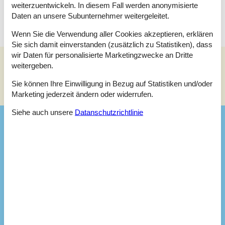
perfekten Ausgangspunkt für Ihren Aufenthalt.
weiterzuentwickeln. In diesem Fall werden anonymisierte
Daten an unsere Subunternehmer weitergeleitet.
Wenn Sie die Verwendung aller Cookies akzeptieren, erklären
Sie sich damit einverstanden (zusätzlich zu Statistiken), dass
wir Daten für personalisierte Marketingzwecke an Dritte
weitergeben.
Siehe Häuser nebenan
Sie können Ihre Einwilligung in Bezug auf Statistiken und/oder
Sonnenstand über dem gewählten Objekt
😎
Marketing jederzeit ändern oder widerrufen.
Siehe auch unsere
Datanschutzrichtlinie
Ausstattung
Entfernungen
Entfernung Wasser
975 m
Abstand Einkauf
2,5 km
Entfernung Restaurant
2,5 km
Haus
Baujahr
2004
Grundstücksgröße
3000