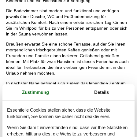
Kinderbett und ein Hochstuhl zur Verfügung.
Die Badezimmer sind modern und funktional und verfügen
jeweils über Dusche, WC und Fußbodenheizung für
zusätzlichen Komfort. Nach einem erlebnisreichen Tag können
Sie im Whirlpool für bis zu vier Personen entspannen oder sich
in der Sauna verwöhnen lassen.
Draußen erwartet Sie eine schöne Terrasse, auf der Sie Ihren
morgendlichen frischgebrühten Kaffee genießen oder mit
Freunden und Familie einen leckeren Grillabend genießen
können. Mit Platz für zwei Haustiere ist dieses Ferienhaus auch
ideal für Tierbesitzer, die ihre vierbeinigen Freunde mit in den
Urlaub nehmen möchten.
In nächster Nähe befindet sich zudem das lebendige Zentrum
des Badeortes Søndervig, wo eine Vielzahl an
Zustimmung
Details
Einkaufsmöglichkeiten sowie Restaurants und Cafés auf Sie
warten.
Essentielle Cookies stellen sicher, dass die Website
Diese Ferienunterkunft liegt außerdem nur 975 Meter vom
funktioniert, Sie können sie daher nicht deaktivieren.
Wasser entfernt, sodass Sie Strandleben und Wassersport in
unmittelbarer Nähe genießen können. Ob Sie einen Aktivurlaub
Wenn Sie damit einverstanden sind, dass wir Ihre Statistiken
mit Wandern, Radfahren oder Entspannung am Strand suchen –
erheben, hilft uns dies, die Website zu verbessern und
dieses Ferienhaus im Jakob Bondes Vej 9 B bietet den