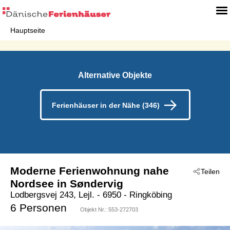
Hauptseite
Alternative Objekte
Ferienhäuser in der Nähe (346)
Moderne Ferienwohnung nahe
Teilen
Nordsee in Søndervig
Lodbergsvej 243, Lejl.
 - 6950
 - Ringköbing
 - Söndervig
6 Personen
Objekt Nr.:
553-272703