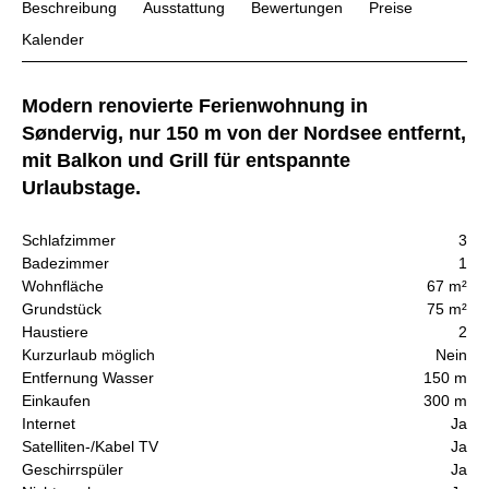
Beschreibung
Ausstattung
Bewertungen
Preise
Kalender
Modern renovierte Ferienwohnung in
Søndervig, nur 150 m von der Nordsee entfernt,
mit Balkon und Grill für entspannte
Urlaubstage.
Schlafzimmer
3
Badezimmer
1
Wohnfläche
67 m²
Grundstück
75 m²
Haustiere
2
Kurzurlaub möglich
Nein
Entfernung Wasser
150 m
Einkaufen
300 m
Internet
Ja
Satelliten-/Kabel TV
Ja
Geschirrspüler
Ja