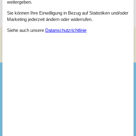
nächsten Urlaub.
weitergeben.
Sie können Ihre Einwilligung in Bezug auf Statistiken und/oder
Marketing jederzeit ändern oder widerrufen.
Siehe auch unsere
Datanschutzrichtlinie
Siehe Häuser nebenan
Sonnenstand über dem gewählten Objekt
😎
Ausstattung
Entfernungen
Entfernung Wasser
150 m
Abstand Einkauf
300 m
Entfernung Restaurant
100 m
Haus
Baujahr
1978
Grundstücksgröße
75
Hausareal
67