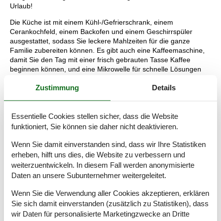
Urlaub!
Die Küche ist mit einem Kühl-/Gefrierschrank, einem
Cerankochfeld, einem Backofen und einem Geschirrspüler
ausgestattet, sodass Sie leckere Mahlzeiten für die ganze
Familie zubereiten können. Es gibt auch eine Kaffeemaschine,
damit Sie den Tag mit einer frisch gebrauten Tasse Kaffee
beginnen können, und eine Mikrowelle für schnelle Lösungen
steht auchg zur Verfügung.
Zustimmung
Details
Zur Unterhaltung steht Ihnen ein Fernseher mit dänischem und
deutschem Fernsehen sowie Chromecast zum Streamen
eigener Programme zur Verfügung, damit Sie Ihre
Essentielle Cookies stellen sicher, dass die Website
Lieblingssendungen streamen können. Im geräumigen
funktioniert, Sie können sie daher nicht deaktivieren.
Dachgeschoss finden Sie außerdem einen weiteren Fernseher
mit verschiedenen Apps und Spielen. Das Badezimmer ist mit
Wenn Sie damit einverstanden sind, dass wir Ihre Statistiken
Fußbodenheizung ausgestattet, die besonders an kühleren
erheben, hilft uns dies, die Website zu verbessern und
Tagen für zusätzlichen Komfort sorgt.
weiterzuentwickeln. In diesem Fall werden anonymisierte
Daten an unsere Subunternehmer weitergeleitet.
Dieses Apartment ist ideal für alle, die sich entspannen und die
zentrale Lage in Søndervig und die traumhafte Nordsee
Wenn Sie die Verwendung aller Cookies akzeptieren, erklären
genießen möchten. Mit seiner perfekten Lage, der modernen
Sie sich damit einverstanden (zusätzlich zu Statistiken), dass
Ausstattung und der gemütlichen Atmosphäre ist diese
wir Daten für personalisierte Marketingzwecke an Dritte
Ferienunterkunft im Lodbergsvej 243 die ideale Wahl für Ihren