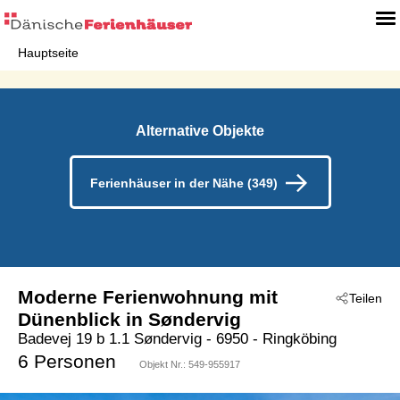
Hauptseite
Alternative Objekte
Ferienhäuser in der Nähe (349)
Moderne Ferienwohnung mit
Teilen
Dünenblick in Søndervig
Badevej 19 b 1.1 Søndervig
 - 6950
 - Ringköbing
 - Söndervig
6 Personen
Objekt Nr.:
549-955917