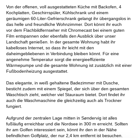
Von der offenen, voll ausgestatteten Küche mit Backofen, 4
Kochplatten, Geschirrspüler, Kühlschrank und einem
geräumigen 60-Liter-Gefrierschrank gelangt ihr übergangslos in
das helle und freundliche Wohnzimmer. Dort könnt ihr euch
vor dem Flachbildfernseher mit Chromecast bei einem guten
Film entspannen oder ebenfalls den Ausblick über unser
Landschaft genießen. In der gesamte Wohnung habt ihr
kabelloses Internet, so dass ihr leicht mit den
daheimgebliebenen in Verbindung bleiben könnt. Für eine
angenehme Temperatur sorgt die energieeffiziente
Wärmepumpe und die gesamte Wohnung ist zusätzlich mit einer
Fußbodenheizung ausgestattet.
Das elegante, in weiß gehaltene Badezimmer mit Dusche,
besticht zudem mit einem Spiegel, der sich über den gesamten
Waschtisch zieht, welcher viel Stauraum bietet. Dort findet ihr
auch die Waschmaschine die gleichzeitig auch als Trockner
fungiert.
Aufgrund der zentralen Lage mitten in Søndervig ist alles
fußläufig erreichbar und die Nordsee in 300 m erreicht. Sollten
ihr am Golfen interessiert sein, könnt ihr den in der Nähe
befindlichen Golfplatz, der nur 2,4 km entfernt ist besuchen.