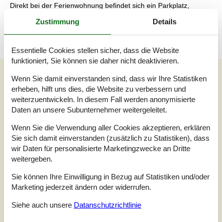
Direkt bei der Ferienwohnung befindet sich ein Parkplatz,
sodass ihr ganz bequem ohne lange zu suchen vor Ort parken
Zustimmung
Details
könnt.
Essentielle Cookies stellen sicher, dass die Website
funktioniert, Sie können sie daher nicht deaktivieren.
Unsere Gästebewertungen
Wenn Sie damit einverstanden sind, dass wir Ihre Statistiken
erheben, hilft uns dies, die Website zu verbessern und
Unsere Gästebewertungen
weiterzuentwickeln. In diesem Fall werden anonymisierte
Daten an unsere Subunternehmer weitergeleitet.
4,5
Bezogen auf
2
Bewertungen
Wenn Sie die Verwendung aller Cookies akzeptieren, erklären
Sie sich damit einverstanden (zusätzlich zu Statistiken), dass
Letzte Bewertung ist vom 18.07.2026
wir Daten für personalisierte Marketingzwecke an Dritte
weitergeben.
5
(1)
4
(1)
Sie können Ihre Einwilligung in Bezug auf Statistiken und/oder
3
(0)
2
(0)
Marketing jederzeit ändern oder widerrufen.
1
(0)
Siehe auch unsere
Datanschutzrichtlinie
Kommentare
Keine Bewertungen haben Kommentare auf Deutsch