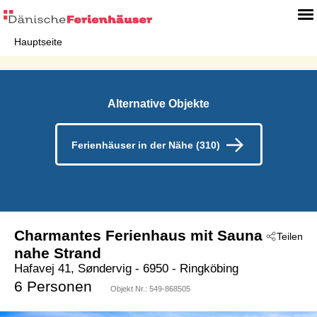
Hauptseite
Alternative Objekte
Ferienhäuser in der Nähe (310)
Charmantes Ferienhaus mit Sauna
Teilen
nahe Strand
Hafavej 41, Søndervig
 - 6950
 - Ringköbing
 - Söndervig
6 Personen
Objekt Nr.:
549-868505