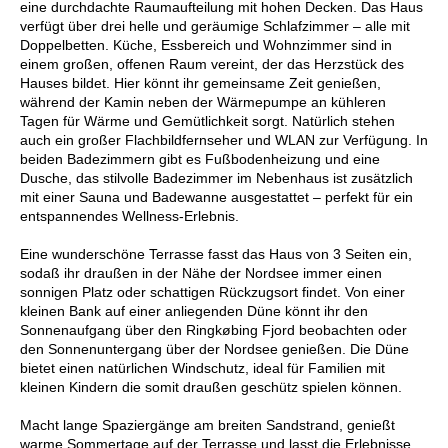
eine durchdachte Raumaufteilung mit hohen Decken. Das Haus
verfügt über drei helle und geräumige Schlafzimmer – alle mit
Doppelbetten. Küche, Essbereich und Wohnzimmer sind in
einem großen, offenen Raum vereint, der das Herzstück des
Hauses bildet. Hier könnt ihr gemeinsame Zeit genießen,
während der Kamin neben der Wärmepumpe an kühleren
Tagen für Wärme und Gemütlichkeit sorgt. Natürlich stehen
auch ein großer Flachbildfernseher und WLAN zur Verfügung. In
beiden Badezimmern gibt es Fußbodenheizung und eine
Dusche, das stilvolle Badezimmer im Nebenhaus ist zusätzlich
mit einer Sauna und Badewanne ausgestattet – perfekt für ein
entspannendes Wellness-Erlebnis.
Eine wunderschöne Terrasse fasst das Haus von 3 Seiten ein,
sodaß ihr draußen in der Nähe der Nordsee immer einen
sonnigen Platz oder schattigen Rückzugsort findet. Von einer
kleinen Bank auf einer anliegenden Düne könnt ihr den
Sonnenaufgang über den Ringkøbing Fjord beobachten oder
den Sonnenuntergang über der Nordsee genießen. Die Düne
bietet einen natürlichen Windschutz, ideal für Familien mit
kleinen Kindern die somit draußen geschütz spielen können.
Macht lange Spaziergänge am breiten Sandstrand, genießt
warme Sommertage auf der Terrasse und lasst die Erlebnisse