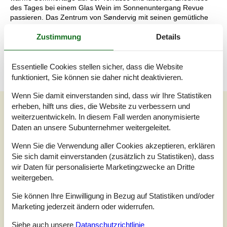
des Tages bei einem Glas Wein im Sonnenuntergang Revue
passieren. Das Zentrum von Søndervig mit seinen gemütliche
Restaurants, Cafes, Butiken und Spezialitätengeschäfte erreicht
Zustimmung
Details
ihr in knapp 20 Gehminuten. In der Nähe befindet sich ein
Golfplatz und Angler haben die Wahl zwischen 2 nahliegenden
Angelseen.
Essentielle Cookies stellen sicher, dass die Website
funktioniert, Sie können sie daher nicht deaktivieren.
Wenn Sie damit einverstanden sind, dass wir Ihre Statistiken
Unsere Gästebewertungen
erheben, hilft uns dies, die Website zu verbessern und
weiterzuentwickeln. In diesem Fall werden anonymisierte
Unsere Gästebewertungen
Daten an unsere Subunternehmer weitergeleitet.
4,0
Wenn Sie die Verwendung aller Cookies akzeptieren, erklären
Bezogen auf
1
Bewertung
Sie sich damit einverstanden (zusätzlich zu Statistiken), dass
wir Daten für personalisierte Marketingzwecke an Dritte
weitergeben.
Bewertung ist vom 06.07.2025
Sie können Ihre Einwilligung in Bezug auf Statistiken und/oder
5
(0)
Marketing jederzeit ändern oder widerrufen.
4
(1)
3
(0)
2
(0)
Siehe auch unsere
Datanschutzrichtlinie