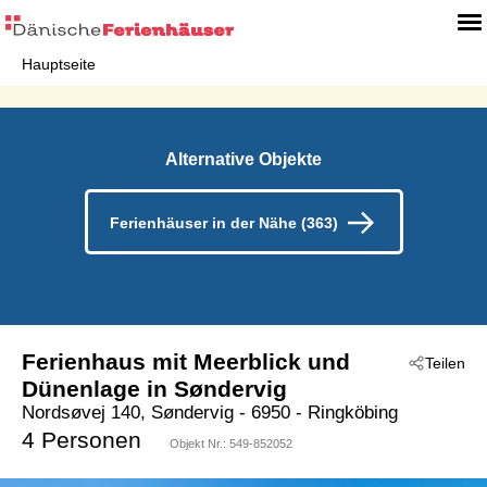
Hauptseite
Alternative Objekte
Ferienhäuser in der Nähe (363)
Ferienhaus mit Meerblick und
Teilen
Dünenlage in Søndervig
Nordsøvej 140, Søndervig
 - 6950
 - Ringköbing
 - Söndervig
4 Personen
Objekt Nr.:
549-852052