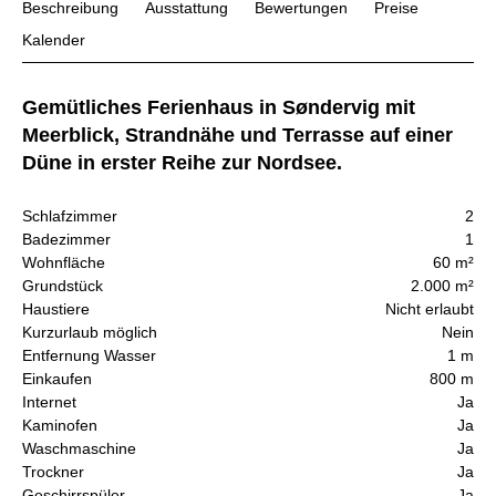
Beschreibung
Ausstattung
Bewertungen
Preise
Kalender
Gemütliches Ferienhaus in Søndervig mit
Meerblick, Strandnähe und Terrasse auf einer
Düne in erster Reihe zur Nordsee.
Schlafzimmer
2
Badezimmer
1
Wohnfläche
60 m²
Grundstück
2.000 m²
Haustiere
Nicht erlaubt
Kurzurlaub möglich
Nein
Entfernung Wasser
1 m
Einkaufen
800 m
Internet
Ja
Kaminofen
Ja
Waschmaschine
Ja
Trockner
Ja
Geschirrspüler
Ja