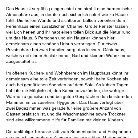
Das Haus ist sorgfältig eingerichtet und strahlt eine harmonische
Atmosphäre aus, in der ihr euch sicherlich sofort wie zu Hause
fühlt. Die hellen Wände und sichtbaren Balken verleihen dem
Ferienhaus einen zusätzlichen Charme. Große Fenster lassen
viel Lich herien und ihr habt einen tollen Blick auf die Natur rund
um das Haus. 6 Personen und ein Haustier können hier
gemeinsam einen schönen Urlaub verbringen. Für etwas
Privatsphäre bei zwei Familien sorgt das kleinere Gästehaus,
welches mit einem Schlafzimmer, Bad und kleinem Wohnzimmer
ausgestattet ist.
Im offenen Küchen- und Wohnberreich im Haupthaus könnt ihr
gemeinsam eine tolle Zeit verbringen, sowohl beim Kochen als
auch bei gemütlichen Abenden auf dem Sofa. An kühlen Tagen
habt ihr die Möglichkiet, den Kamin anzuzünden, die wohlige
Wärme zu genießen und bei guten Gesprächen den knisternden
Flammen im zu zusehen. Hygge pur. Das Haus verfügt über
zwei Badezimmer, was gerade für eine größere Anzahl von
Gästen praktisch ist, und die Waschmaschine sowie Trockner
sind eine willkommene Hilfe für Familien mit kleinen Kindern.
Die umläufige Terrasse lädt zum Sonnenbaden und Entspannen
ein und ist von mehrern Zimmern aus erreichbar. Gartenmöbel