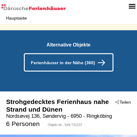
Hauptseite
Alternative Objekte
Ferienhäuser in der Nähe (360)
Strohgedecktes Ferienhaus nahe
Teilen
Strand und Dünen
Nordsøvej 136, Søndervig
 - 6950
 - Ringköbing
 - Söndervig
6 Personen
Objekt Nr.:
549-731237