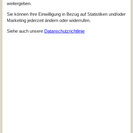
Unsere Gästebewertungen
weitergeben.
Unsere Gästebewertungen
Sie können Ihre Einwilligung in Bezug auf Statistiken und/oder
Marketing jederzeit ändern oder widerrufen.
5,0
Bezogen auf
1
Bewertung
Siehe auch unsere
Datanschutzrichtlinie
Bewertung ist vom 01.08.2026
5
(1)
4
(0)
3
(0)
2
(0)
1
(0)
Kommentare
Keine Bewertungen haben Kommentare.
Siehe Häuser nebenan
Sonnenstand über dem gewählten Objekt
😎