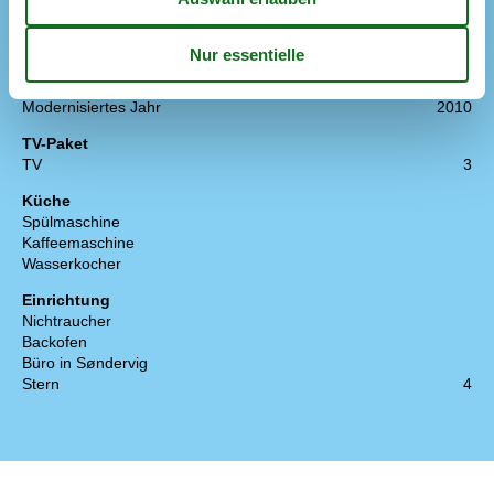
Grundstücksgröße
1834
Wohnfläche in m²
140
Renoviert
Max. Anzahl Personen
6
Anzahl Haustiere
1
Modernisiertes Jahr
2010
TV-Paket
TV
3
Küche
Spülmaschine
Kaffeemaschine
Wasserkocher
Einrichtung
Nichtraucher
Backofen
Büro in Søndervig
Stern
4