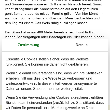
und Sonnenliegen sowie ein Grill stehen für euch bereit. Somit
könnt ihr tagsüber die Sonnenstrahlen auf den Liegestühlen
genießen und abends mit der Familie grillen. Von hier könnt ihr
auch den Sonnenuntergang über dem Meer beobachten und
den Tag mit einem Gas Wein ruhig ausklingen lassen.
Der Strand ist in nur 400 Meter bereits erreicht und lädt zu
langen Spaziergängen oder Badetagen ein. Hier können Kinder
frei im Sand oder am Wasser spielen, während ihr die
Zustimmung
Details
atemberaubende Aussicht genießt und den salzigen Geruch der
Nordsee in der Nase habt.
Essentielle Cookies stellen sicher, dass die Website
Hvide Sande, Søndervig und Ringkøbing - alles ist in der Nähe
funktioniert, Sie können sie daher nicht deaktivieren.
und schnell mit dem Auto erreicht. Solltet ihr andere Gebiete
erkunden wollen, gibt es in der Nähe viele spannende Ziele für
Wenn Sie damit einverstanden sind, dass wir Ihre Statistiken
Groß und Klein. Wunderschöne Sandstrände, tolle Angelseen,
erheben, hilft uns dies, die Website zu verbessern und
gemütliche Geschäfte und Restaurants, Safaris oder geführte
weiterzuentwickeln. In diesem Fall werden anonymisierte
Erkundungstouren in einer stimmungsvolle Atmosphäre, die es
zu erleben lohnt.
Daten an unsere Subunternehmer weitergeleitet.
Wenn Sie die Verwendung aller Cookies akzeptieren, erklären
Sie sich damit einverstanden (zusätzlich zu Statistiken), dass
wir Daten für personalisierte Marketingzwecke an Dritte