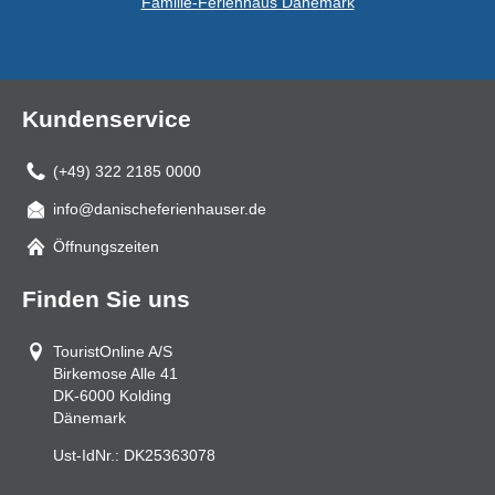
Familie-Ferienhaus Dänemark
Kundenservice
(+49) 322 2185 0000
info@danischeferienhauser.de
Mail
Öffnungszeiten
Finden Sie uns
TouristOnline A/S
Birkemose Alle 41
DK-6000
Kolding
Dänemark
Ust-IdNr.:
DK25363078