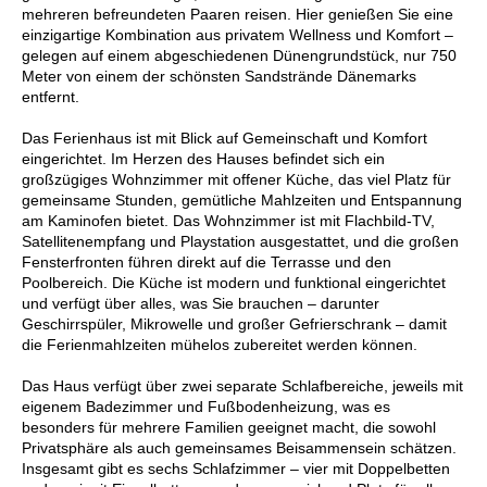
mehreren befreundeten Paaren reisen. Hier genießen Sie eine
einzigartige Kombination aus privatem Wellness und Komfort –
gelegen auf einem abgeschiedenen Dünengrundstück, nur 750
Meter von einem der schönsten Sandstrände Dänemarks
entfernt.
Das Ferienhaus ist mit Blick auf Gemeinschaft und Komfort
eingerichtet. Im Herzen des Hauses befindet sich ein
großzügiges Wohnzimmer mit offener Küche, das viel Platz für
gemeinsame Stunden, gemütliche Mahlzeiten und Entspannung
am Kaminofen bietet. Das Wohnzimmer ist mit Flachbild-TV,
Satellitenempfang und Playstation ausgestattet, und die großen
Fensterfronten führen direkt auf die Terrasse und den
Poolbereich. Die Küche ist modern und funktional eingerichtet
und verfügt über alles, was Sie brauchen – darunter
Geschirrspüler, Mikrowelle und großer Gefrierschrank – damit
die Ferienmahlzeiten mühelos zubereitet werden können.
Das Haus verfügt über zwei separate Schlafbereiche, jeweils mit
eigenem Badezimmer und Fußbodenheizung, was es
besonders für mehrere Familien geeignet macht, die sowohl
Privatsphäre als auch gemeinsames Beisammensein schätzen.
Insgesamt gibt es sechs Schlafzimmer – vier mit Doppelbetten