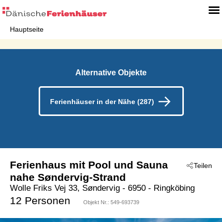
Hauptseite
Alternative Objekte
Ferienhäuser in der Nähe (287)
Ferienhaus mit Pool und Sauna
Teilen
nahe Søndervig-Strand
Wolle Friks Vej 33, Søndervig
 - 6950
 - Ringköbing
 - Söndervig
12 Personen
Objekt Nr.:
549-693739