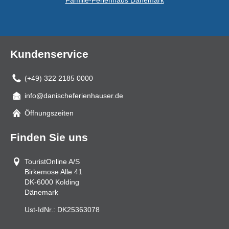
Familie-Ferienhaus Dänemark
Kundenservice
(+49) 322 2185 0000
info@danischeferienhauser.de
Mail
Öffnungszeiten
Finden Sie uns
TouristOnline A/S
Birkemose Alle 41
DK-6000
Kolding
Dänemark
Ust-IdNr.:
DK25363078