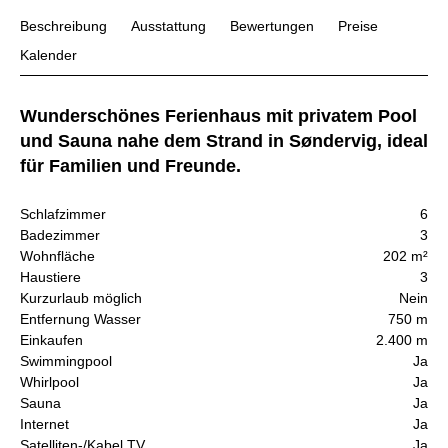
Beschreibung
Ausstattung
Bewertungen
Preise
Kalender
Wunderschönes Ferienhaus mit privatem Pool
und Sauna nahe dem Strand in Søndervig, ideal
für Familien und Freunde.
Schlafzimmer
6
Badezimmer
3
Wohnfläche
202 m²
Haustiere
3
Kurzurlaub möglich
Nein
Entfernung Wasser
750 m
Einkaufen
2.400 m
Swimmingpool
Ja
Whirlpool
Ja
Sauna
Ja
Internet
Ja
Satelliten-/Kabel TV
Ja