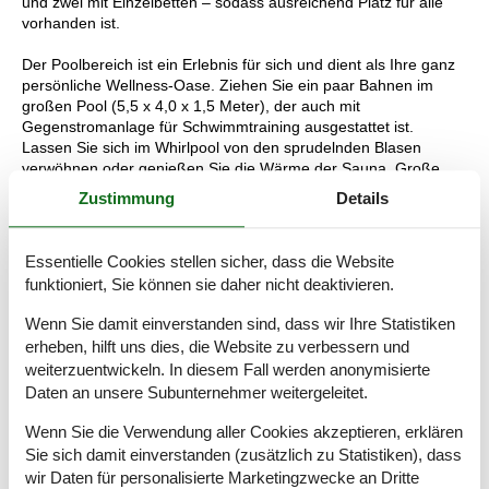
und zwei mit Einzelbetten – sodass ausreichend Platz für alle
vorhanden ist.
Der Poolbereich ist ein Erlebnis für sich und dient als Ihre ganz
persönliche Wellness-Oase. Ziehen Sie ein paar Bahnen im
großen Pool (5,5 x 4,0 x 1,5 Meter), der auch mit
Gegenstromanlage für Schwimmtraining ausgestattet ist.
Lassen Sie sich im Whirlpool von den sprudelnden Blasen
verwöhnen oder genießen Sie die Wärme der Sauna. Große
Panoramafenster sorgen für einen wunderschönen Lichteinfall
Zustimmung
Details
und bieten Blick auf die Terrasse und die umliegende Natur.
Das 2.250 m² große Grundstück ist von Heidekraut, Wildrosen
Essentielle Cookies stellen sicher, dass die Website
und Kiefern umgeben und bietet Privatsphäre sowie eine
funktioniert, Sie können sie daher nicht deaktivieren.
herrliche Kulisse für Aktivitäten im Freien. Auf der Terrasse
finden Sie Gartenmöbel, Liegestühle und einen Gasgrill, die zu
Wenn Sie damit einverstanden sind, dass wir Ihre Statistiken
gemütlichen Sommerabenden unter freiem Himmel einladen.
erheben, hilft uns dies, die Website zu verbessern und
weiterzuentwickeln. In diesem Fall werden anonymisierte
Die Lage ist ideal: Das Haus liegt nur wenige Kilometer von
Daten an unsere Subunternehmer weitergeleitet.
Søndervig entfernt, wo Sie Geschäfte, Cafés, Restaurants und
ein Erlebnisbad finden. Gleichzeitig erreichen Sie in nur zehn
Wenn Sie die Verwendung aller Cookies akzeptieren, erklären
Minuten mit dem Auto Ringkøbing mit seinen charmanten
Sie sich damit einverstanden (zusätzlich zu Statistiken), dass
Straßen und zahlreichen Aktivitäten das ganze Jahr über.
wir Daten für personalisierte Marketingzwecke an Dritte