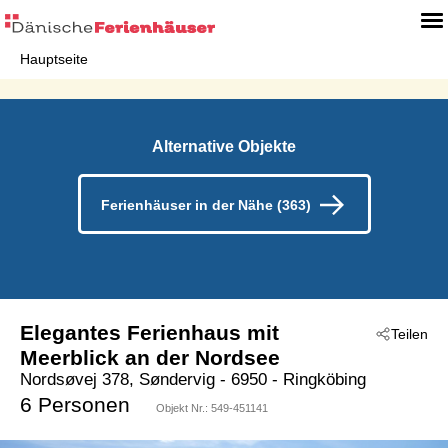
Hauptseite
Alternative Objekte
Ferienhäuser in der Nähe (363)
Elegantes Ferienhaus mit
Teilen
Meerblick an der Nordsee
Nordsøvej 378, Søndervig
 - 6950
 - Ringköbing
 - Söndervig
6 Personen
Objekt Nr.:
549-451141