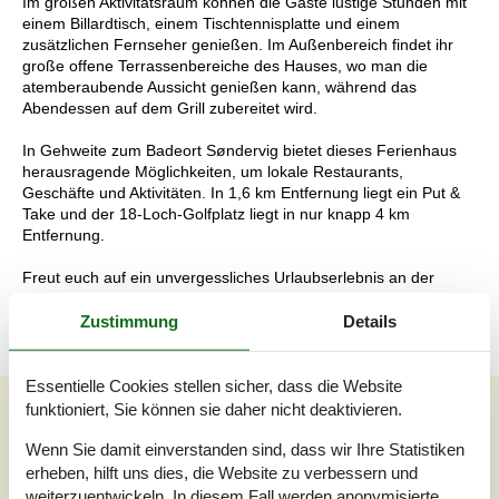
Im großen Aktivitätsraum können die Gäste lustige Stunden mit
einem Billardtisch, einem Tischtennisplatte und einem
zusätzlichen Fernseher genießen. Im Außenbereich findet ihr
große offene Terrassenbereiche des Hauses, wo man die
atemberaubende Aussicht genießen kann, während das
Abendessen auf dem Grill zubereitet wird.
In Gehweite zum Badeort Søndervig bietet dieses Ferienhaus
herausragende Möglichkeiten, um lokale Restaurants,
Geschäfte und Aktivitäten. In 1,6 km Entfernung liegt ein Put &
Take und der 18-Loch-Golfplatz liegt in nur knapp 4 km
Entfernung.
Freut euch auf ein unvergessliches Urlaubserlebnis an der
Nordsee in diesem fantastischen Ferienhaus!
Zustimmung
Details
Essentielle Cookies stellen sicher, dass die Website
Unsere Gästebewertungen
funktioniert, Sie können sie daher nicht deaktivieren.
Unsere Gästebewertungen
Wenn Sie damit einverstanden sind, dass wir Ihre Statistiken
erheben, hilft uns dies, die Website zu verbessern und
weiterzuentwickeln. In diesem Fall werden anonymisierte