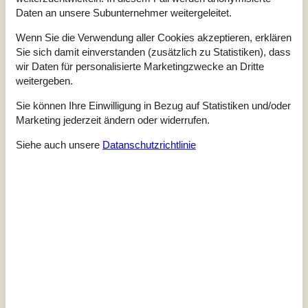
3,0
Bezogen auf
1
Bewertung
Daten an unsere Subunternehmer weitergeleitet.
Wenn Sie die Verwendung aller Cookies akzeptieren, erklären
Bewertung ist vom 28.06.2026
Sie sich damit einverstanden (zusätzlich zu Statistiken), dass
wir Daten für personalisierte Marketingzwecke an Dritte
5
(0)
weitergeben.
4
(0)
3
(1)
2
(0)
Sie können Ihre Einwilligung in Bezug auf Statistiken und/oder
1
(0)
Marketing jederzeit ändern oder widerrufen.
Kommentare
Siehe auch unsere
Datanschutzrichtlinie
1 Bewertung hat einen Kommentar auf Deutsch.
2
0
0
14
Erwachsene
Kinder
Haustiere
2026 Juni
Übernac
Das Haus ansich hat 4 Sterne verdient. Nur das 2
Schlafzimmer durch Oberlichter nicht abzudunkeln gehen und
man früh morgens durch den Lichteinfall sehr früh wach wurde.
Ist gerade im Sommer unserer Meinung nach nicht optimal.
Leider waren von 3 Billardqueues nur einer brauchbar.
Ansonsten haben wir uns sehr wohl gefühlt.