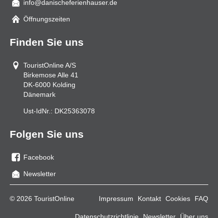
info@danischeferienhauser.de
Mail
Öffnungszeiten
Finden Sie uns
TouristOnline A/S
Birkemose Alle 41
DK-6000
Kolding
Dänemark
Ust-IdNr.:
DK25363078
Folgen Sie uns
Facebook
Sie
Newsletter
uns
auf
© 2026 TouristOnline
Impressum
Kontakt
Cookies
FAQ
Facebook
Datenschutzrichtlinie
Newsletter
Über uns