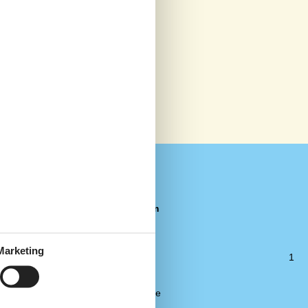
Aktivitätsraum
Dart
4
TV-Paket
4
Marketing
TV
1
2
2
Küche
Kaffeemaschine
8
Wasserkocher