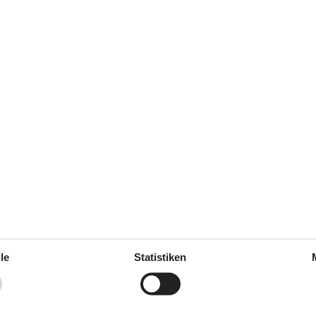
(0)
(1)
(0)
(0)
(0)
e.
Das Haus – drinnen
Kaminofen
Schlafzimmer
Doppelbetten
le
Statistiken
n
Toiletten
um Meer
400 m
Badezimmer
nkauf
300 m
Holzfußboden
m Restaurant
300 m
Schlafplätze