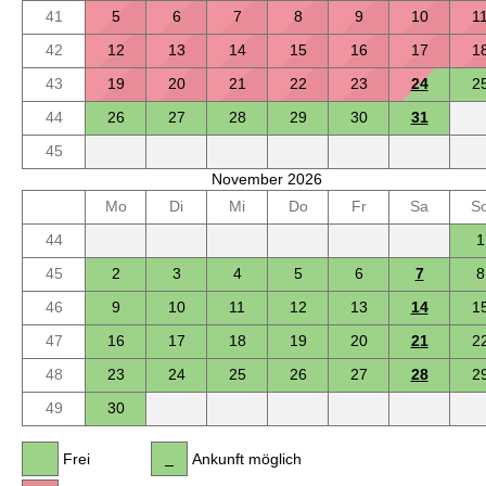
41
5
6
7
8
9
10
1
42
12
13
14
15
16
17
1
43
19
20
21
22
23
24
2
44
26
27
28
29
30
31
45
November 2026
Mo
Di
Mi
Do
Fr
Sa
S
44
1
45
2
3
4
5
6
7
8
46
9
10
11
12
13
14
1
47
16
17
18
19
20
21
2
48
23
24
25
26
27
28
2
49
30
Frei
Ankunft möglich