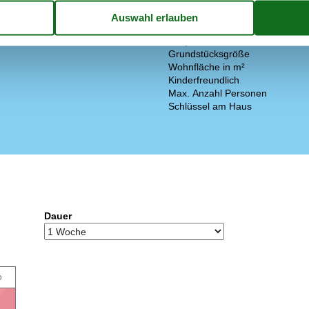
m Golfplatz
2,6 km
Wärmepumpe
um Angelsee
2,7 km
Haus
Baujahr
Grundstücksgröße
Wohnfläche in m²
Kinderfreundlich
Max. Anzahl Personen
Schlüssel am Haus
Dauer
o