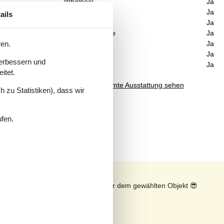
Whirlpool
Ja
an
Internet
Ja
nden
ails
enem
Kaminofen
Ja
Waschmaschine
Ja
ren.
Geschirrspüler
Ja
Nichtraucher
Ja
verbessern und
Klimafreundlich
Ja
tet
itet.
Gesamte Ausstattung sehen
 zu Statistiken), dass wir
ufen.
n
Sonnenstand über dem gewählten Objekt
😎