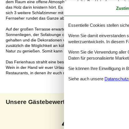
dem Raum eine offene Atmosphäre verleiht. Der Holzofen verbrei
das Holz darin knistern hört. Es gibt ein geräumiges Schlafzimme
Zusti
sich 3 weitere Schlafzimmer mit je einem Doppelbett sowie ein zu
Fernseher rundet das Ganze ab.
Essentielle Cookies stellen siche
Auf der großen Terrasse erwartete euch eine wahre Oase der Ents
Sonnenliegen, der Sofalounge oder sitzt gemütlich zum gemeinsame
Wenn Sie damit einverstanden sin
gehalten und die Dekorationen verleihen der Terrasse ein zusätzliche
weiterzuentwickeln. In diesem F
zusätzlich die Möglichkeit an kühleren oder regnerischen Tagen wie 
Natur zu genießen. Somit kann man hier fast das ganze Jahr drauße
Wenn Sie die Verwendung aller Co
Daten für personalisierte Marke
Das Ferienhaus strahlt eine besondere Atmosphäre aus und lädt z
Wein in der Hand wir euer Urlaub hier unvergesslich werden. Direkt
Sie können Ihre Einwilligung in 
Restaurants, in denen ihr euch nach einem Bummel durch die Stadt
Siehe auch unsere
Datanschutzri
Unsere Gästebewertungen
Uns
4,0
Bezogen auf
1
Bewertun