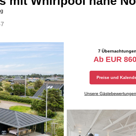
s mit Whirlpool nahe N
ng
47
7 Übernachtunge
Ab
EUR
860
Preise und Kalend
Unsere Gästebewertunge