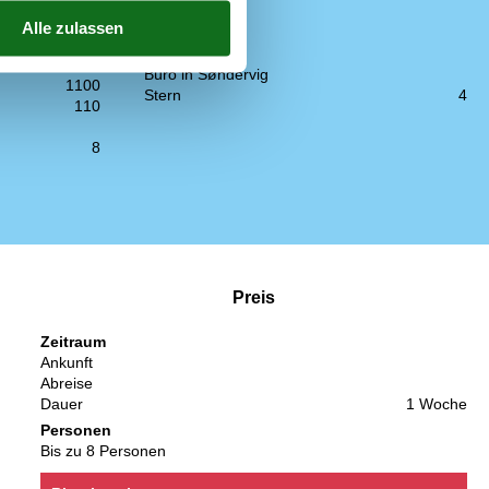
Einrichtung
Nichtraucher
2017
Büro in Søndervig
1100
Stern
4
110
8
Preis
Zeitraum
Ankunft
Abreise
Dauer
1 Woche
Personen
Bis zu 8 Personen