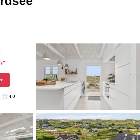
ordsee
n
,-
er
n
4,0