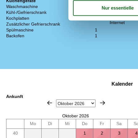
Küchengeräte
Entfernung zu
Waschmaschine
Entfernung z
Kühl-/Gefrierschrank
Multimedien
Kochplatten
Internet
Zusätzlicher Gefrierschrank
Spülmaschine
1
Backofen
1
Kalender
Ankunft
Oktober 2026
Mo
Di
Mi
Do
Fr
Sa
S
40
1
2
3
4