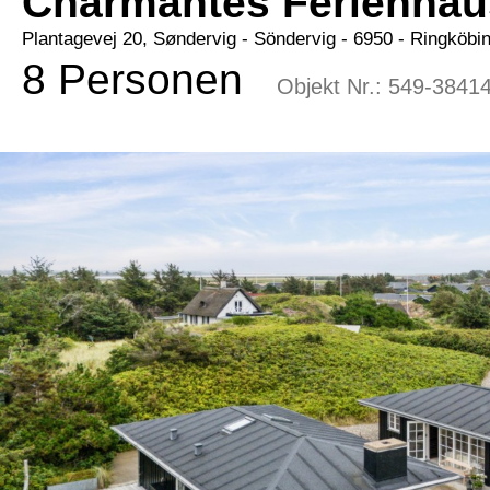
Charmantes Ferienhau
Plantagevej 20, Søndervig
 - Söndervig
 - 6950
 - Ringköbi
8 Personen
Objekt Nr.:
549-3841