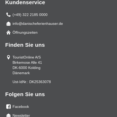
Kundenservice
(+49) 322 2185 0000
info@danischeferienhauser.de
Mail
Öffnungszeiten
Finden Sie uns
TouristOnline A/S
Birkemose Alle 41
DK-6000
Kolding
Dänemark
Ust-IdNr.:
DK25363078
Folgen Sie uns
Facebook
Sie
Newsletter