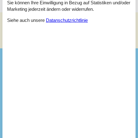
Sie können Ihre Einwilligung in Bezug auf Statistiken und/oder
Marketing jederzeit ändern oder widerrufen.
Siehe auch unsere
Datanschutzrichtlinie
Siehe Häuser nebenan
Sonnenstand über dem gewählten Objekt
😎
Ausstattung
Das Haus - draußen
Terrasse
Überdachte Terrasse
Ladestation Elektroauto Typ 2
Gasgrill
Parken
3
Terrassenheizer
2
Solsenge
4
Sonnenschirm
1
Küchengeräte