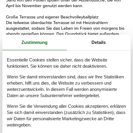
Sand von den Füßen spülen unter der Außendusche, die von
April bis November genutzt werden kann.
Große Terrasse und eigener Beachvolleyballplatz
Die teilweise überdachte Terrasse ist mit Heizstrahlern
ausgestattet, sodass Sie das Leben im Freien von morgens bis
abends genießen können. Das Grundstück bietet außerdem
einen privaten Beachvolleyballplatz – ideal für
Zustimmung
Details
Familienvergnügen und freundschaftliche Turniere.
Ruhige Lage in der Nähe von Søndervig
Essentielle Cookies stellen sicher, dass die Website
Das Haus liegt in Houvig, einer ruhigen Gegend nördlich von
funktioniert, Sie können sie daher nicht deaktivieren.
Søndervig. Hier finden Sie Ruhe und Natur, aber dennoch sind
Restaurants, Geschäfte, Radwege und Naturerlebnisse nicht
Wenn Sie damit einverstanden sind, dass wir Ihre Statistiken
weit entfernt. Die breiten Sandstrände und Dünenlandschaften
erheben, hilft uns dies, die Website zu verbessern und
machen die Gegend ideal für Spaziergänge, Jogging und
weiterzuentwickeln. In diesem Fall werden anonymisierte
Radtouren.
Daten an unsere Subunternehmer weitergeleitet.
Ternedalen 26 ist für Gäste gedacht, die hohen Komfort,
Wenn Sie die Verwendung aller Cookies akzeptieren, erklären
moderne Einrichtungen und eine Lage in der Nähe des Meeres
Sie sich damit einverstanden (zusätzlich zu Statistiken), dass
und von Urlaubserlebnissen wünschen. Eine naheliegende Wahl
wir Daten für personalisierte Marketingzwecke an Dritte
für Familien und Freundesgruppen, die einen Urlaub der
besonderen Art verbringen möchten.
weitergeben.