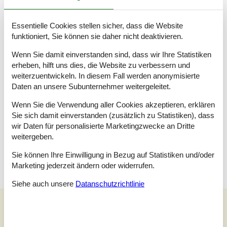
Naturgrundstück, wo ihr die Ruhe und die herrliche Natur
genießen könnt. Die überdachte Terrasse ist der perfekte Ort,
Essentielle Cookies stellen sicher, dass die Website
um lange Sommertage im Freien zu verbringen oder auch bei
funktioniert, Sie können sie daher nicht deaktivieren.
kühleren Wetter sich den frischen Wind um die Nase wehen zu
lassen. Sie ist ausgestattet mit Gartenmöbeln, Sonnenliegen
Wenn Sie damit einverstanden sind, dass wir Ihre Statistiken
und einem Grill, sodass ihr eure Mahlzeiten im Freien genießen
erheben, hilft uns dies, die Website zu verbessern und
könnt. Zudemhabt ihr die Möglichkeit, an heißen Tagen
weiterzuentwickeln. In diesem Fall werden anonymisierte
Schatten zu finden, während ihr euch bei Vogelgezwitscher und
dem Rauschen des Windes im Strandhafer entspannt.
Daten an unsere Subunternehmer weitergeleitet.
Wenn Sie die Verwendung aller Cookies akzeptieren, erklären
Nur 700 Meter vom Ferienhaus entfernt befindet sich der
Strand, wo sowohl zwei- als auch vierbeinige Gäste lange
Sie sich damit einverstanden (zusätzlich zu Statistiken), dass
Spaziergänge in der frischen Meeresluft unternehmen können.
wir Daten für personalisierte Marketingzwecke an Dritte
Die Natur rund um das Ferienhaus lädt zu Erlebnissen,
weitergeben.
Entspannung und gemeinsamer Zeit ein – der perfekte Rahmen
für einen unvergesslichen Urlaub.
Sie können Ihre Einwilligung in Bezug auf Statistiken und/oder
Marketing jederzeit ändern oder widerrufen.
Siehe auch unsere
Datanschutzrichtlinie
Siehe Häuser nebenan