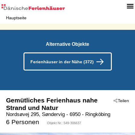
Hauptseite
Alternative Objekte
Ferienhäuser in der Nähe (372)
Gemütliches Ferienhaus nahe
Teilen
Strand und Natur
Nordsøvej 295, Søndervig
 - 6950
 - Ringköbing
 - Söndervig
6 Personen
Objekt Nr.:
549-306637