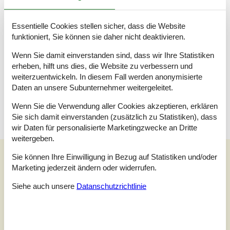
Die Wohnung liegt in Gehweite zum charmanten Zentrum von
Søndervig – etwa zehn Minuten zu Fuß. Hier können Sie
einkaufen, die Kinder auf einem der Spielplätze toben lassen
Essentielle Cookies stellen sicher, dass die Website
oder ein gutes Mittagessen in einem der Restaurants der Stadt
funktioniert, Sie können sie daher nicht deaktivieren.
genießen. Søndervig bietet auch ein großes Erlebnisbad, und
an warmen Sommertagen ist der nahegelegene Strand mit den
Wenn Sie damit einverstanden sind, dass wir Ihre Statistiken
rauschenden Wellen der Nordsee ein fantastisches Ausflugsziel.
erheben, hilft uns dies, die Website zu verbessern und
Die Küste ist jedoch das ganze Jahr über beeindruckend, und
weiterzuentwickeln. In diesem Fall werden anonymisierte
die Umgebung bietet Möglichkeiten für Aktivitäten wie Golf,
Daten an unsere Subunternehmer weitergeleitet.
Angeln, Surfen, Radfahren und vieles mehr in der herrlichen
Natur.
Wenn Sie die Verwendung aller Cookies akzeptieren, erklären
Sie sich damit einverstanden (zusätzlich zu Statistiken), dass
wir Daten für personalisierte Marketingzwecke an Dritte
weitergeben.
Unsere Gästebewertungen
Sie können Ihre Einwilligung in Bezug auf Statistiken und/oder
Marketing jederzeit ändern oder widerrufen.
Unsere Gästebewertungen
Siehe auch unsere
Datanschutzrichtlinie
5,0
Bezogen auf
1
Bewertung
Bewertung ist vom 14.06.2026