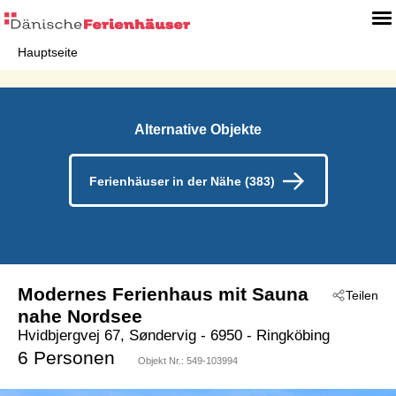
Hauptseite
Alternative Objekte
Ferienhäuser in der Nähe (383)
Modernes Ferienhaus mit Sauna
Teilen
nahe Nordsee
Hvidbjergvej 67, Søndervig
 - 6950
 - Ringköbing
 - Söndervig
6 Personen
Objekt Nr.:
549-103994