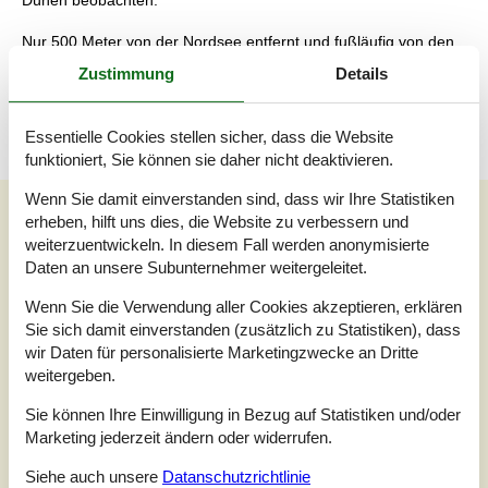
Dünen beobachten.
Nur 500 Meter von der Nordsee entfernt und fußläufig von den
Restaurants und Geschäften von Søndervig entfernt, ist dieses
Zustimmung
Details
Ferienhaus der ideale Ausgangspunkt für einen unvergesslichen
Urlaub in Westjütland.
Essentielle Cookies stellen sicher, dass die Website
funktioniert, Sie können sie daher nicht deaktivieren.
Wenn Sie damit einverstanden sind, dass wir Ihre Statistiken
Unsere Gästebewertungen
erheben, hilft uns dies, die Website zu verbessern und
weiterzuentwickeln. In diesem Fall werden anonymisierte
Unsere Gästebewertungen
Daten an unsere Subunternehmer weitergeleitet.
5,0
Wenn Sie die Verwendung aller Cookies akzeptieren, erklären
Bezogen auf
1
Bewertung
Sie sich damit einverstanden (zusätzlich zu Statistiken), dass
wir Daten für personalisierte Marketingzwecke an Dritte
Bewertung ist vom 19.03.2025
weitergeben.
5
(1)
Sie können Ihre Einwilligung in Bezug auf Statistiken und/oder
4
(0)
Marketing jederzeit ändern oder widerrufen.
3
(0)
2
(0)
1
(0)
Siehe auch unsere
Datanschutzrichtlinie