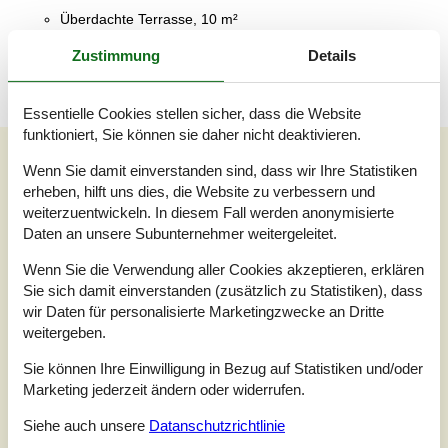
Überdachte Terrasse, 10 m²
Überdachte Terrasse
Zustimmung
Details
Essentielle Cookies stellen sicher, dass die Website
funktioniert, Sie können sie daher nicht deaktivieren.
Externe Bewertungen
Wenn Sie damit einverstanden sind, dass wir Ihre Statistiken
Unsere Gästebewertungen
Externe Bewertungen
erheben, hilft uns dies, die Website zu verbessern und
weiterzuentwickeln. In diesem Fall werden anonymisierte
5,0
Daten an unsere Subunternehmer weitergeleitet.
Wenn Sie die Verwendung aller Cookies akzeptieren, erklären
Sie sich damit einverstanden (zusätzlich zu Statistiken), dass
wir Daten für personalisierte Marketingzwecke an Dritte
1 externe Bewertung
weitergeben.
5,0
august 2025
Sie können Ihre Einwilligung in Bezug auf Statistiken und/oder
Einchecken:
5
Reinigung:
5
Komfort:
5
Marketing jederzeit ändern oder widerrufen.
Einrichtungen:
4
Lage:
5
Preis-Leistung:
5
Siehe auch unsere
Datanschutzrichtlinie