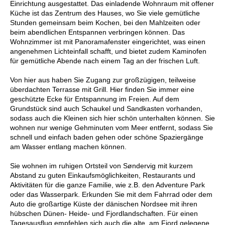
Einrichtung ausgestattet. Das einladende Wohnraum mit offener
Küche ist das Zentrum des Hauses, wo Sie viele gemütliche
Stunden gemeinsam beim Kochen, bei den Mahlzeiten oder
beim abendlichen Entspannen verbringen können. Das
Wohnzimmer ist mit Panoramafenster eingerichtet, was einen
angenehmen Lichteinfall schafft, und bietet zudem Kaminofen
für gemütliche Abende nach einem Tag an der frischen Luft.
Von hier aus haben Sie Zugang zur großzügigen, teilweise
überdachten Terrasse mit Grill. Hier finden Sie immer eine
geschützte Ecke für Entspannung im Freien. Auf dem
Grundstück sind auch Schaukel und Sandkasten vorhanden,
sodass auch die Kleinen sich hier schön unterhalten können. Sie
wohnen nur wenige Gehminuten vom Meer entfernt, sodass Sie
schnell und einfach baden gehen oder schöne Spaziergänge
am Wasser entlang machen können.
Sie wohnen im ruhigen Ortsteil von Søndervig mit kurzem
Abstand zu guten Einkaufsmöglichkeiten, Restaurants und
Aktivitäten für die ganze Familie, wie z.B. den Adventure Park
oder das Wasserpark. Erkunden Sie mit dem Fahrrad oder dem
Auto die großartige Küste der dänischen Nordsee mit ihren
hübschen Dünen- Heide- und Fjordlandschaften. Für einen
Tagesausflug empfehlen sich auch die alte, am Fjord gelegene