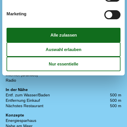
Grill
Kostenloser Carport auf dem Grundstück
Naturgrundstück
1200 m²
Marketing
Schaukel und Sandkasten
Drinnen
Fußbodenheizung in den Badezimmern
Kaminofen
Elektrogeräte
2 Fernseher
Chromecast
DK-DR1
Flachbildfernseher
Internet (drahtlos)
Radio
In der Nähe
Entf. zum Wasser/Baden
500 m
Entfernung Einkauf
500 m
Nächstes Restaurant
500 m
Konzepte
Energiesparhaus
Nahe am Meer