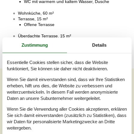
WC mit warmem und kaltem Wasser, Dusche
Wohnküche, 60 m²
Terrasse, 15 m²
Offene Terrasse
Überdachte Terrasse, 15 m²
Überdachte Terrasse
Zustimmung
Details
Essentielle Cookies stellen sicher, dass die Website
funktioniert, Sie können sie daher nicht deaktivieren.
Externe Bewertungen
Wenn Sie damit einverstanden sind, dass wir Ihre Statistiken
erheben, hilft uns dies, die Website zu verbessern und
Unsere Gästebewertungen
Externe Bewertungen
weiterzuentwickeln. In diesem Fall werden anonymisierte
Daten an unsere Subunternehmer weitergeleitet.
4,3
Wenn Sie die Verwendung aller Cookies akzeptieren, erklären
Sie sich damit einverstanden (zusätzlich zu Statistiken), dass
wir Daten für personalisierte Marketingzwecke an Dritte
3 externe Bewertungen
weitergeben.