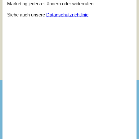
4
(0)
Marketing jederzeit ändern oder widerrufen.
3
(0)
2
(0)
Siehe auch unsere
Datanschutzrichtlinie
1
(0)
Kommentare
Keine Bewertungen haben Kommentare.
Siehe Häuser nebenan
Sonnenstand über dem gewählten Objekt
😎
Ausstattung
Aktivitäten
Angelmöglichkeit, See
Billardtisch
Tischfussball
Tischtennis und Darts