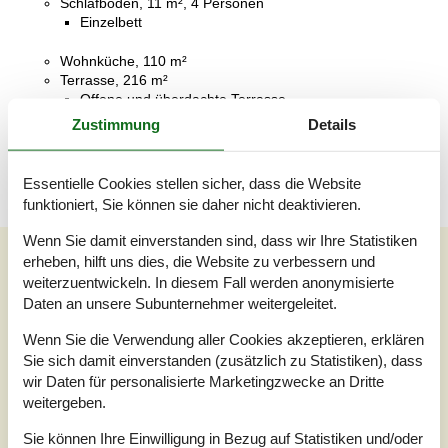
Schlafboden, 11 m², 4 Personen
Einzelbett
Wohnküche, 110 m²
Terrasse, 216 m²
Offene und überdachte Terrasse
Zustimmung
Details
Poolraum, 45 m²
Essentielle Cookies stellen sicher, dass die Website
funktioniert, Sie können sie daher nicht deaktivieren.
Wenn Sie damit einverstanden sind, dass wir Ihre Statistiken
Unsere Gästebewertungen
erheben, hilft uns dies, die Website zu verbessern und
weiterzuentwickeln. In diesem Fall werden anonymisierte
Unsere Gästebewertungen
Daten an unsere Subunternehmer weitergeleitet.
5,0
Wenn Sie die Verwendung aller Cookies akzeptieren, erklären
Bezogen auf
2
Bewertungen
Sie sich damit einverstanden (zusätzlich zu Statistiken), dass
wir Daten für personalisierte Marketingzwecke an Dritte
weitergeben.
Letzte Bewertung ist vom 05.05.2026
Sie können Ihre Einwilligung in Bezug auf Statistiken und/oder
5
(2)