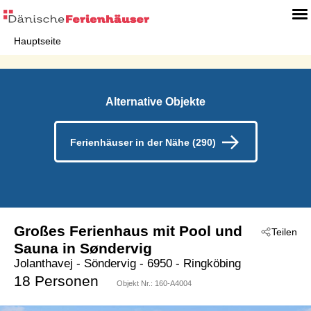
Hauptseite
Alternative Objekte
Ferienhäuser in der Nähe (290)
Großes Ferienhaus mit Pool und
Teilen
Sauna in Søndervig
Jolanthavej
 - Söndervig
 - 6950
 - Ringköbing
18 Personen
Objekt Nr.:
160-A4004