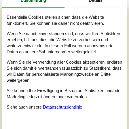
Zustimmung
Details
Unsere Gästebewertungen
Essentielle Cookies stellen sicher, dass die Website
funktioniert, Sie können sie daher nicht deaktivieren.
Unsere Gästebewertungen
Externe Bewertungen
Wenn Sie damit einverstanden sind, dass wir Ihre Statistiken
3,7
erheben, hilft uns dies, die Website zu verbessern und
Bezogen auf
3
Bewertungen
weiterzuentwickeln. In diesem Fall werden anonymisierte
Daten an unsere Subunternehmer weitergeleitet.
Letzte Bewertung ist vom 12.07.2026
Wenn Sie die Verwendung aller Cookies akzeptieren, erklären
Sie sich damit einverstanden (zusätzlich zu Statistiken), dass
5
(0)
4
wir Daten für personalisierte Marketingzwecke an Dritte
(2)
3
(1)
weitergeben.
2
(0)
1
(0)
Sie können Ihre Einwilligung in Bezug auf Statistiken und/oder
Kommentare
Marketing jederzeit ändern oder widerrufen.
1 Bewertung hat einen Kommentar auf Deutsch.
Siehe auch unsere
Datanschutzrichtlinie
4
3
0
7
Erwachsene
2022 Oktober
Kinder
Haustiere
Überna
Das Haus ist groß, jedoch sind einige Dinge
modernisierungsbedürftig. Ein Fenster ist gerissen, in den