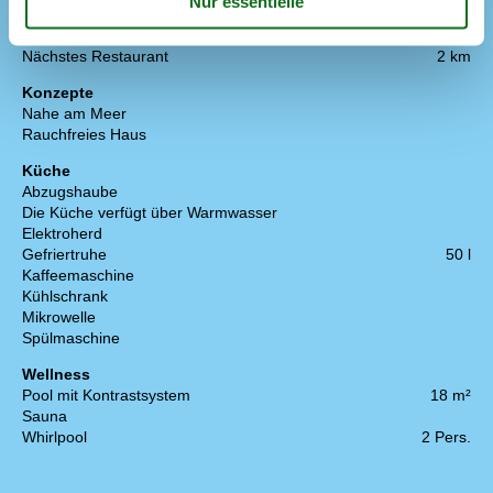
Entfernung Einkauf
2 km
Entfernung zu Angelmöglichkeiten
400 m
Nächstes Restaurant
2 km
Konzepte
Nahe am Meer
Rauchfreies Haus
Küche
Abzugshaube
Die Küche verfügt über Warmwasser
Elektroherd
Gefriertruhe
50 l
Kaffeemaschine
Kühlschrank
Mikrowelle
Spülmaschine
Wellness
Pool mit Kontrastsystem
18 m²
Sauna
Whirlpool
2 Pers.