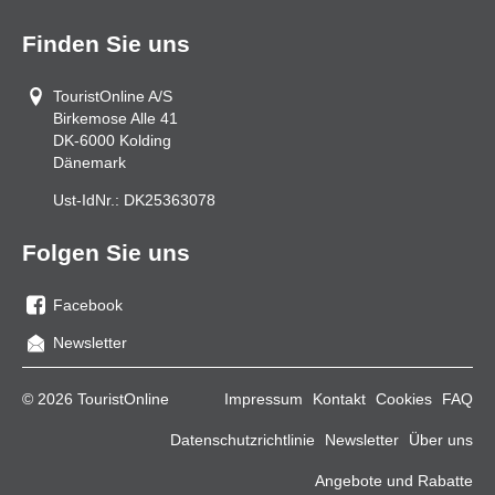
Finden Sie uns
TouristOnline A/S
Birkemose Alle 41
DK-6000
Kolding
Dänemark
Ust-IdNr.:
DK25363078
Folgen Sie uns
Facebook
Sie
Newsletter
uns
auf
© 2026 TouristOnline
Impressum
Kontakt
Cookies
FAQ
Facebook
Datenschutzrichtlinie
Newsletter
Über uns
Angebote und Rabatte