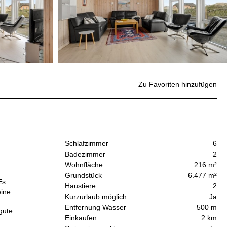
Zu Favoriten hinzufügen
Schlafzimmer
6
Badezimmer
2
Wohnfläche
216 m²
Grundstück
6.477 m²
Es
Haustiere
2
eine
Kurzurlaub möglich
Ja
Entfernung Wasser
500 m
gute
Einkaufen
2 km