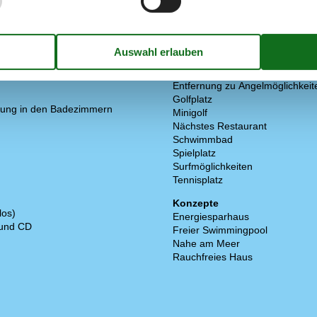
In der Nähe
Die nächste Stadt
Entf. zum Wasser/Baden
arkplatz auf dem Gelände
4
Entfernung Einkauf
ck
6477 m²
Entfernung zu alt. Wasser/Bade
Entfernung zu Angelmöglichkeit
Golfplatz
ung in den Badezimmern
Minigolf
Nächstes Restaurant
Schwimmbad
Spielplatz
Surfmöglichkeiten
Tennisplatz
Konzepte
los)
Energiesparhaus
 und CD
Freier Swimmingpool
Nahe am Meer
Rauchfreies Haus