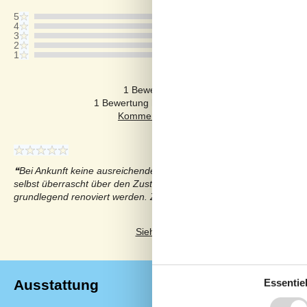
5
4
3
2
1
Kommentare
1 Bewertung hat einen Kommentar auf De
1 Bewertung hat einen Kommentar in einer ande
Bei Ankunft keine ausreichende Endreinigung vorgefunden !! Geo
selbst überrascht über den Zustand negativer Seite. Haus zeigt 
grundlegend renoviert werden. Zustand der Badezimmer ungenüg
Siehe stattdessen 3 externe Bewertung
Essentiel
Ausstattung