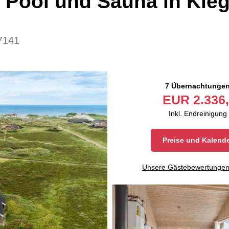
 Pool und Sauna in Kle
7141
7 Übernachtunge
EUR
2.336,
Inkl. Endreinigung
Preise und Kalend
Unsere Gästebewertunge