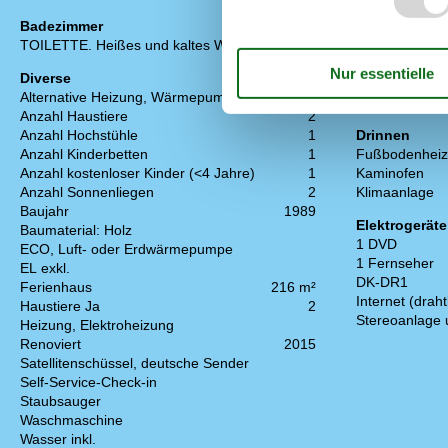
Badezimmer
Draußen
TOILETTE. Heißes und kaltes Wasser
Gartenmöbel
Grill
Diverse
Kostenloser P
Alternative Heizung, Wärmepumpe
Naturgrundstü
Anzahl Haustiere
2
Anzahl Hochstühle
1
Drinnen
Anzahl Kinderbetten
1
Fußbodenheiz
Anzahl kostenloser Kinder (<4 Jahre)
1
Kaminofen
Anzahl Sonnenliegen
2
Klimaanlage
Baujahr
1989
Elektrogeräte
Baumaterial: Holz
1 DVD
ECO, Luft- oder Erdwärmepumpe
1 Fernseher
EL exkl.
DK-DR1
Ferienhaus
216 m²
Internet (draht
Haustiere Ja
2
Stereoanlage
Heizung, Elektroheizung
Renoviert
2015
Satellitenschüssel, deutsche Sender
Self-Service-Check-in
Staubsauger
Waschmaschine
Wasser inkl.