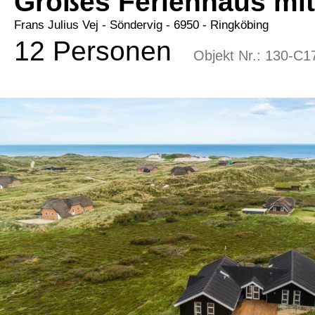
Großes Ferienhaus mit
Frans Julius Vej
 - Söndervig
 - 6950
 - Ringköbing
12 Personen
Objekt Nr.:
130-C1