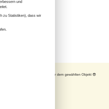
verbessern und
itet.
 zu Statistiken), dass wir
ufen.
n
Sonnenstand über dem gewählten Objekt
😎