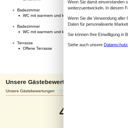
Wenn Sie damit einverstanden sin
weiterzuentwickeln. In diesem F
Badezimmer
WC mit warmem und kaltem Wasser, Dusche
Wenn Sie die Verwendung aller Co
Daten für personalisierte Marke
Badezimmer
WC mit warmem und kaltem Wasser, Dusche
Sie können Ihre Einwilligung in 
Terrasse
Siehe auch unsere
Datanschutzri
Offene Terrasse
Unsere Gästebewertungen
Unsere Gästebewertungen
4,0
Externe Bewertungen
4,0
4,0
Bezogen auf
3
Bewertung
Letzte Bewertung ist vom 02.06.2024