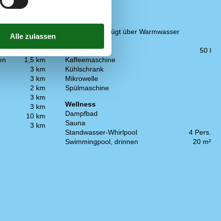
Küche
11 km
Abzugshaube
500 m
Die Küche verfügt über Warmwasser
2 km
Elektroherd
n
1,1 km
Gefriertruhe
50 l
en
1,5 km
Kaffeemaschine
3 km
Kühlschrank
3 km
Mikrowelle
2 km
Spülmaschine
3 km
Wellness
3 km
Dampfbad
10 km
Sauna
3 km
Standwasser-Whirlpool
4 Pers.
Swimmingpool, drinnen
20 m²