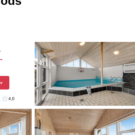
gods
n
-
er
n
4,0