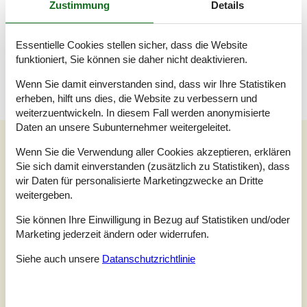
Zustimmung
Details
Schlafboden, 4 Personen
Einzelbett
Essentielle Cookies stellen sicher, dass die Website
Terrasse
Offene und überdachte Terrasse
funktioniert, Sie können sie daher nicht deaktivieren.
Wenn Sie damit einverstanden sind, dass wir Ihre Statistiken
erheben, hilft uns dies, die Website zu verbessern und
weiterzuentwickeln. In diesem Fall werden anonymisierte
Daten an unsere Subunternehmer weitergeleitet.
Unsere Gästebewertungen
Wenn Sie die Verwendung aller Cookies akzeptieren, erklären
Unsere Gästebewertungen
Externe Bewertungen
Sie sich damit einverstanden (zusätzlich zu Statistiken), dass
wir Daten für personalisierte Marketingzwecke an Dritte
4,3
weitergeben.
Bezogen auf
4
Bewertungen
Sie können Ihre Einwilligung in Bezug auf Statistiken und/oder
Marketing jederzeit ändern oder widerrufen.
Letzte Bewertung ist vom 27.09.2024
Siehe auch unsere
Datanschutzrichtlinie
5
(1)
4
(3)
3
(0)
2
(0)
1
(0)