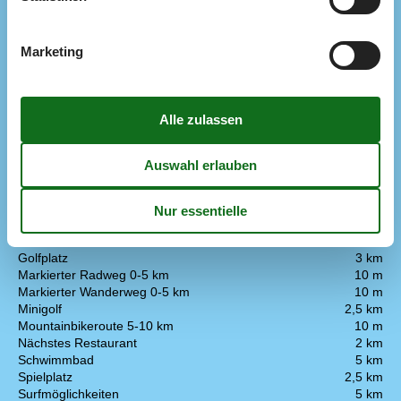
1 DVD
3 Fernseher
DK-DR1/TV2
Marketing
Internet (drahtlos)
Nintendo Wii
Playstation 3
Stereoanlage
In der Nähe
Die nächste Stadt
11 km
Entf. zum Wasser/Baden
250 m
Entfernung Einkauf
2 km
Entfernung zu Angelmöglichkeiten
250 m
Fahrradverleih
2,5 km
Fitness Center
2,5 km
Golfplatz
3 km
Markierter Radweg 0-5 km
10 m
Markierter Wanderweg 0-5 km
10 m
Minigolf
2,5 km
Mountainbikeroute 5-10 km
10 m
Nächstes Restaurant
2 km
Schwimmbad
5 km
Spielplatz
2,5 km
Surfmöglichkeiten
5 km