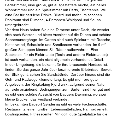
Bereichen und einen Hems mit 4 Schlafplätzen. Es gibt drei
Badezimmer, eine große, gut ausgestattete Küche, ein helles
Wohnzimmer und ein Spielzimmer mit Darts, Tischtennis, Wii,
eine Bar für herrliche Drinks, Billard und mehr. Im schönen
Poolraum sind Rutsche, 4-Personen-Whirlpool und Sauna
untergebracht.
Vor dem Haus haben Sie eine Terrasse unter Dach, sie wendet
sich nach Westen und bietet Aussicht auf die Dünen und schöne
Sonnenuntergänge. Im Garten sind auch Spielturm mit Rutsche,
Kletterwand, Schaukeln und Sandkasten vorhanden. Im 9 m²
großen Schuppen können Sie Räder aufbewahren. Eine
Steckdose für ein Elektroauto (Tesla und andere Elektroautos)
ist auch vorhanden, ein nicht allgemein vorhandenes Detail.
In der Umgebung, die bekannt für ihre brausende Nordsee ist,
finden Sie das ganze Jahr über faszinierende Erlebnisse. Soweit
der Blick geht, sehen Sie Sandstrände. Darüber hinaus sind die
Geh- und Radwege kilometerlang. Es gibt mehrere gute
Angelseen, der Ringkøbing Fjord wirkt aufgrund seiner Natur
auf viele anziehend, Bedingungen zum Surfen sind hier gut und
es gibt eine schöne Aussicht von Baggers Dæmning, wo zwei
kleine Brücken das Festland verbindet.
Im bekannten Badeort Søndervig gibt es viele Fachgeschäfte,
Restaurants, einen großen Lebensmittelladen, Fahrradverleih,
Bowlingcenter, Fitnesscenter, Minigolf, gute Spielplätze für die