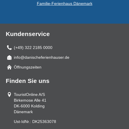
Familie-Ferienhaus Dänemark
Kundenservice
(+49) 322 2185 0000
info@danischeferienhauser.de
Mail
Öffnungszeiten
Finden Sie uns
TouristOnline A/S
Birkemose Alle 41
DK-6000
Kolding
Dänemark
Ust-IdNr.:
DK25363078