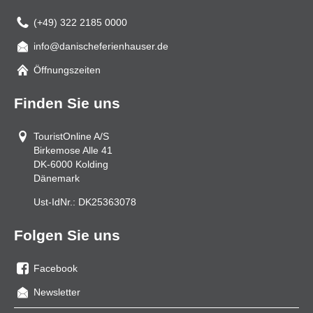
(+49) 322 2185 0000
info@danischeferienhauser.de
Mail
Öffnungszeiten
Finden Sie uns
TouristOnline A/S
Birkemose Alle 41
DK-6000
Kolding
Dänemark
Ust-IdNr.:
DK25363078
Folgen Sie uns
Facebook
Sie
Newsletter
uns