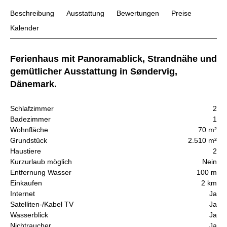
Beschreibung
Ausstattung
Bewertungen
Preise
Kalender
Ferienhaus mit Panoramablick, Strandnähe und
gemütlicher Ausstattung in Søndervig,
Dänemark.
Schlafzimmer
2
Badezimmer
1
Wohnfläche
70 m²
Grundstück
2.510 m²
Haustiere
2
Kurzurlaub möglich
Nein
Entfernung Wasser
100 m
Einkaufen
2 km
Internet
Ja
Satelliten-/Kabel TV
Ja
Wasserblick
Ja
Nichtraucher
Ja