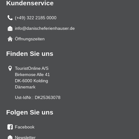
Kundenservice
(+49) 322 2185 0000
info@danischeferienhauser.de
Mail
Öffnungszeiten
Finden Sie uns
TouristOnline A/S
Birkemose Alle 41
DK-6000
Kolding
Dänemark
Ust-IdNr.:
DK25363078
Folgen Sie uns
Facebook
Sie
Newsletter