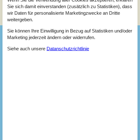
Siehe Häuser nebenan
Sie sich damit einverstanden (zusätzlich zu Statistiken), dass
wir Daten für personalisierte Marketingzwecke an Dritte
Sonnenstand über dem gewählten Objekt
😎
weitergeben.
Sie können Ihre Einwilligung in Bezug auf Statistiken und/oder
Ausstattung
Marketing jederzeit ändern oder widerrufen.
Siehe auch unsere
Datanschutzrichtlinie
Badezimmer
TOILETTE. Heißes und kaltes Wasser
Diverse
Anzahl Haustiere
2
Anzahl Sonnenliegen
2
Baujahr
1977
Baumaterial: Holz
Blick auf Dünen
Ferienhaus
70 m²
Haustiere Ja
2
Heizung, Elektroheizung
Meer-/Fjordblick
Renoviert
2008
Satellitenschüssel, deutsche Sender