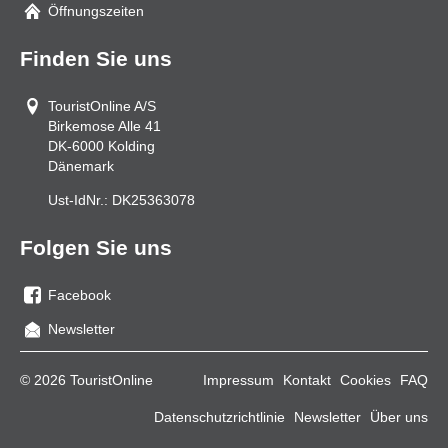
Mail
Öffnungszeiten
Finden Sie uns
TouristOnline A/S
Birkemose Alle 41
DK-6000
Kolding
Dänemark
Ust-IdNr.:
DK25363078
Folgen Sie uns
Facebook
Sie
Newsletter
uns
auf
© 2026 TouristOnline
Impressum
Kontakt
Cookies
FAQ
Facebook
Datenschutzrichtlinie
Newsletter
Über uns