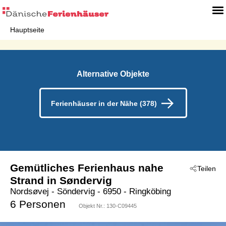
Hauptseite
Alternative Objekte
Ferienhäuser in der Nähe (378)
Gemütliches Ferienhaus nahe
Teilen
Strand in Søndervig
Nordsøvej
 - Söndervig
 - 6950
 - Ringköbing
6 Personen
Objekt Nr.:
130-C09445