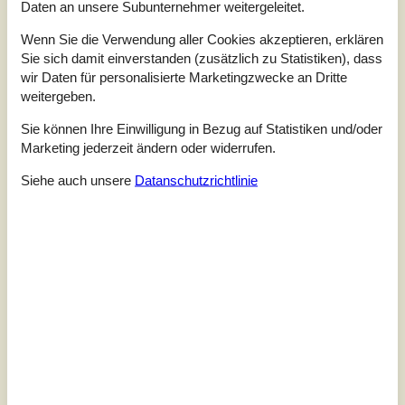
4,0
Daten an unsere Subunternehmer weitergeleitet.
Wenn Sie die Verwendung aller Cookies akzeptieren, erklären
Sie sich damit einverstanden (zusätzlich zu Statistiken), dass
2 externe Bewertungen
wir Daten für personalisierte Marketingzwecke an Dritte
weitergeben.
3,0
august 2025
Einchecken:
4
Reinigung:
2
Komfort:
3
Sie können Ihre Einwilligung in Bezug auf Statistiken und/oder
Einrichtungen:
4
Lage:
5
Preis-Leistung:
3
Marketing jederzeit ändern oder widerrufen.
Allgemein:
Siehe auch unsere
Datanschutzrichtlinie
Schön gelegenes Ferienhaus mit Terrasse und großen
Fenstern, etwas in die Jahre gekommen. Keine
Geschirrspülmaschine. Nummer für Notfälle nur zu Bürozeiten
erreichbar.
5,0
august 2025
Einchecken:
5
Reinigung:
4
Komfort:
5
Einrichtungen:
4
Lage:
5
Preis-Leistung:
5
Siehe Häuser nebenan