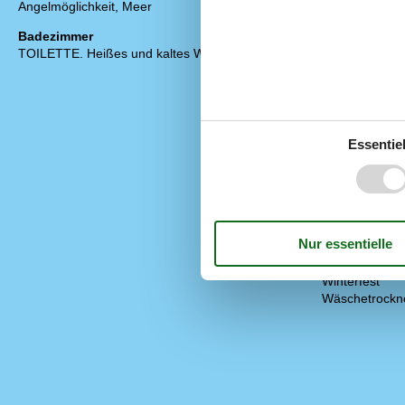
Angelmöglichkeit, Meer
Anzahl Hochst
Anzahl kostenl
Badezimmer
Anzahl Sonnen
TOILETTE. Heißes und kaltes Wasser
Baujahr
Baumaterial: 
Blick auf Dün
EL exkl.
Ferienwohnun
Haustiere Nr
Essentiel
Heizung, Elek
Kabelfernsehe
Renoviert
Self-Service-C
Staubsauger
Waschmaschi
Wasser inkl.
Winterfest
Wäschetrockn