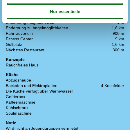
Badeland
600 m
Die nächste Stadt
200 m
Entf. zum Wasser/Baden
264 m
Entfernung Einkauf
300 m
Entfernung Flughafen BLL
1 m
Entfernung zu Angelmöglichkeiten
1,6 km
Fahrradverleih
900 m
Fitness Center
9 km
Golfplatz
1,6 km
Nächstes Restaurant
300 m
Konzepte
Rauchfreies Haus
Küche
Abzugshaube
Backofen und Elektroplatten
4 Kochfelder
Die Küche verfügt über Warmwasser
Gefrierbox
Kaffeemaschine
Kühlschrank
Spülmaschine
Notiz
Wird nicht an Jugendgruppen vermietet