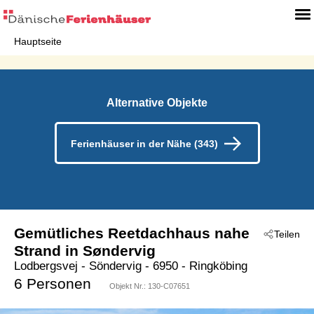
Hauptseite
Alternative Objekte
Ferienhäuser in der Nähe (343)
Gemütliches Reetdachhaus nahe
Teilen
Strand in Søndervig
Lodbergsvej
 - Söndervig
 - 6950
 - Ringköbing
6 Personen
Objekt Nr.:
130-C07651