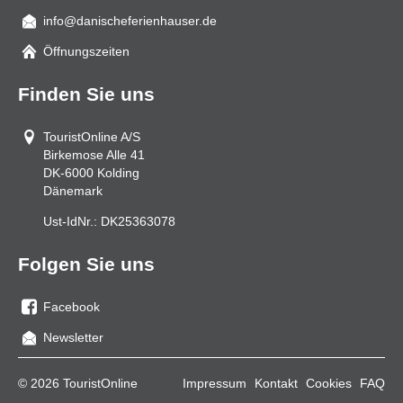
info@danischeferienhauser.de
Mail
Öffnungszeiten
Finden Sie uns
TouristOnline A/S
Birkemose Alle 41
DK-6000
Kolding
Dänemark
Ust-IdNr.:
DK25363078
Folgen Sie uns
Facebook
Sie
Newsletter
uns
auf
© 2026 TouristOnline
Impressum
Kontakt
Cookies
FAQ
Facebook