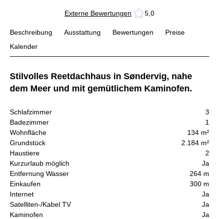
Externe Bewertungen
5,0
Beschreibung
Ausstattung
Bewertungen
Preise
Kalender
Stilvolles Reetdachhaus in Søndervig, nahe
dem Meer und mit gemütlichem Kaminofen.
Schlafzimmer
3
Badezimmer
1
Wohnfläche
134 m²
Grundstück
2.184 m²
Haustiere
2
Kurzurlaub möglich
Ja
Entfernung Wasser
264 m
Einkaufen
300 m
Internet
Ja
Satelliten-/Kabel TV
Ja
Kaminofen
Ja