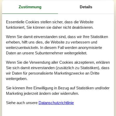
Externe Bewertungen
Zustimmung
Details
Unsere Gästebewertungen
Externe Bewertungen
Essentielle Cookies stellen sicher, dass die Website
5,0
funktioniert, Sie können sie daher nicht deaktivieren.
Wenn Sie damit einverstanden sind, dass wir Ihre Statistiken
erheben, hilft uns dies, die Website zu verbessern und
5 externe Bewertungen
weiterzuentwickeln. In diesem Fall werden anonymisierte
Daten an unsere Subunternehmer weitergeleitet.
5,0
august 2025
Wenn Sie die Verwendung aller Cookies akzeptieren, erklären
Einchecken:
5
Reinigung:
5
Komfort:
5
Sie sich damit einverstanden (zusätzlich zu Statistiken), dass
Einrichtungen:
5
Lage:
5
Preis-Leistung:
5
wir Daten für personalisierte Marketingzwecke an Dritte
Allgemein:
weitergeben.
Das Haus ist sehr liebevoll und komfortabel eingerichtet. Bei
der Ankunft war es sehr sauber. Wir möchten sehr gerne
Sie können Ihre Einwilligung in Bezug auf Statistiken und/oder
wiederkommen.
Marketing jederzeit ändern oder widerrufen.
Siehe auch unsere
Datanschutzrichtlinie
5,0
juli 2025
Einchecken:
5
Reinigung:
4
Komfort:
5
Einrichtungen:
5
Lage:
5