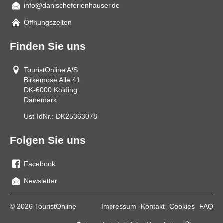
info@danischeferienhauser.de
Mail
Öffnungszeiten
Finden Sie uns
TouristOnline A/S
Birkemose Alle 41
DK-6000
Kolding
Dänemark
Ust-IdNr.:
DK25363078
Folgen Sie uns
Facebook
Sie
Newsletter
uns
auf
© 2026 TouristOnline
Impressum
Kontakt
Cookies
FAQ
Facebook