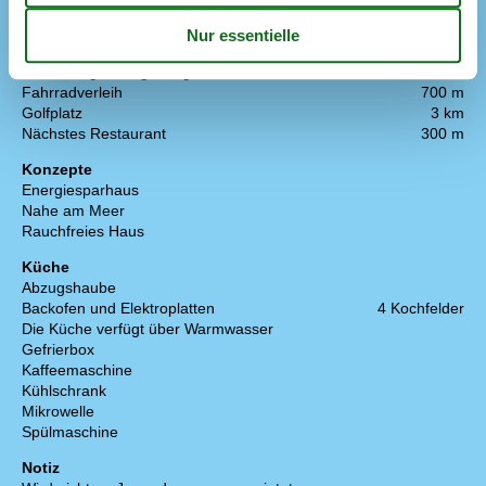
Die nächste Stadt
9 km
Entf. zum Wasser/Baden
300 m
Entfernung Einkauf
450 m
Entfernung zu Angelmöglichkeiten
3 km
Fahrradverleih
700 m
Golfplatz
3 km
Nächstes Restaurant
300 m
Konzepte
Energiesparhaus
Nahe am Meer
Rauchfreies Haus
Küche
Abzugshaube
Backofen und Elektroplatten
4 Kochfelder
Die Küche verfügt über Warmwasser
Gefrierbox
Kaffeemaschine
Kühlschrank
Mikrowelle
Spülmaschine
Notiz