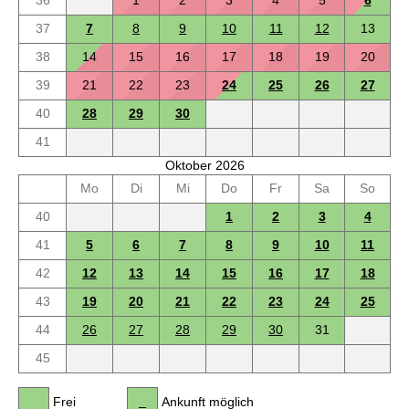
36
1
2
3
4
5
6
37
7
8
9
10
11
12
13
38
14
15
16
17
18
19
20
39
21
22
23
24
25
26
27
40
28
29
30
41
Oktober 2026
Mo
Di
Mi
Do
Fr
Sa
So
40
1
2
3
4
41
5
6
7
8
9
10
11
42
12
13
14
15
16
17
18
43
19
20
21
22
23
24
25
44
26
27
28
29
30
31
45
Frei
Ankunft möglich