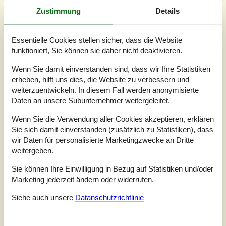
Zustimmung
Details
4,0
august 2025
Einchecken:
5
Reinigung:
4
Komfort:
4
Essentielle Cookies stellen sicher, dass die Website
Einrichtungen:
4
Lage:
5
Preis-Leistung:
4
funktioniert, Sie können sie daher nicht deaktivieren.
Allgemein:
Saubere und gepflegte Ferienwohnung -trotz Nähe zum
Wenn Sie damit einverstanden sind, dass wir Ihre Statistiken
Zentrum angenehm ruhig. Die Ausstattung ist sehr gut und lässt
erheben, hilft uns dies, die Website zu verbessern und
kaum Wünsche offen – einzig ein Fön hat gefehlt. Insgesamt
weiterzuentwickeln. In diesem Fall werden anonymisierte
absolut empfehlenswert!
Daten an unsere Subunternehmer weitergeleitet.
Wenn Sie die Verwendung aller Cookies akzeptieren, erklären
5,0
juli 2025
Einchecken:
5
Reinigung:
5
Komfort:
4
Sie sich damit einverstanden (zusätzlich zu Statistiken), dass
wir Daten für personalisierte Marketingzwecke an Dritte
Einrichtungen:
4
Lage:
4
Preis-Leistung:
4
weitergeben.
5,0
juli 2025
Sie können Ihre Einwilligung in Bezug auf Statistiken und/oder
Einchecken:
5
Reinigung:
5
Komfort:
5
Marketing jederzeit ändern oder widerrufen.
Einrichtungen:
5
Lage:
5
Preis-Leistung:
4
Siehe auch unsere
Datanschutzrichtlinie
Allgemein:
Til Novasol.Vi har haft en dejlig ferie i Søndervig.Lejligheden
var fin indrettet og fine omgivelser til hund.Vi har haft lejet flere