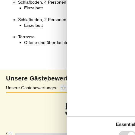
Schlafboden, 4 Personen
Einzelbett
Schlafboden, 2 Personen
Einzelbett
Terrasse
Offene und überdachte Terrasse
Unsere Gästebewertungen
Unsere Gästebewertungen
5,0
Externe Bewertungen
4,0
5,0
Bezogen auf
1
Bewertun
Bewertung ist vom 17.10.2021
Essentiel
5