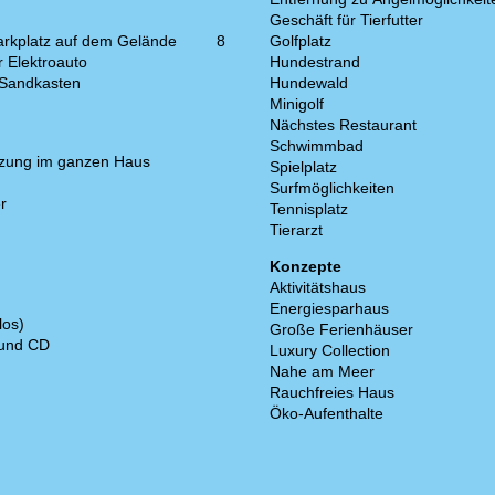
Geschäft für Tierfutter
arkplatz auf dem Gelände
8
Golfplatz
r Elektroauto
Hundestrand
 Sandkasten
Hundewald
Minigolf
Nächstes Restaurant
Schwimmbad
zung im ganzen Haus
Spielplatz
Surfmöglichkeiten
r
Tennisplatz
Tierarzt
Konzepte
Aktivitätshaus
Energiesparhaus
los)
Große Ferienhäuser
 und CD
Luxury Collection
Nahe am Meer
Rauchfreies Haus
Öko-Aufenthalte