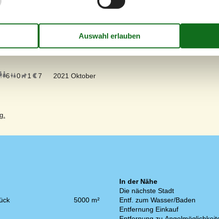
(0)
(0)
(0)
(0)
utsch.
6
0
1
7
Erwachsene
2021 Oktober
Kinder
Haustier
Übernachtungen
g.
In der Nähe
Die nächste Stadt
ück
5000 m²
Entf. zum Wasser/Baden
Entfernung Einkauf
Entfernung zu Angelmöglichkeit