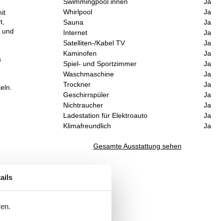
Swimmingpool innen
Ja
Whirlpool
Ja
it
t,
Sauna
Ja
e und
Internet
Ja
Satelliten-/Kabel TV
Ja
Kaminofen
Ja
s
Spiel- und Sportzimmer
Ja
Waschmaschine
Ja
Trockner
Ja
eln.
Geschirrspüler
Ja
Nichtraucher
Ja
Ladestation für Elektroauto
Ja
Klimafreundlich
Ja
Gesamte Ausstattung sehen
ails
ren.