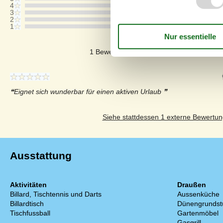
4
3
2
1
Kommentare
1 Bewertung hat einen Kommentar auf De
Eignet sich wunderbar für einen aktiven Urlaub
Siehe stattdessen 1 externe Bewertun
Ausstattung
Aktivitäten
Draußen
Billard, Tischtennis und Darts
Aussenküche
Billardtisch
Dünengrundst
Tischfussball
Gartenmöbel
Gasgrill