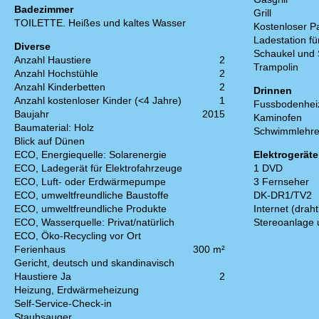
Badezimmer
Grill
TOILETTE. Heißes und kaltes Wasser
Kostenloser P
Ladestation fü
Diverse
Schaukel und
Anzahl Haustiere
2
Trampolin
Anzahl Hochstühle
2
Anzahl Kinderbetten
2
Drinnen
Anzahl kostenloser Kinder (<4 Jahre)
1
Fussbodenhei
Baujahr
2015
Kaminofen
Baumaterial: Holz
Schwimmlehre
Blick auf Dünen
ECO, Energiequelle: Solarenergie
Elektrogeräte
ECO, Ladegerät für Elektrofahrzeuge
1 DVD
ECO, Luft- oder Erdwärmepumpe
3 Fernseher
ECO, umweltfreundliche Baustoffe
DK-DR1/TV2
ECO, umweltfreundliche Produkte
Internet (draht
ECO, Wasserquelle: Privat/natürlich
Stereoanlage
ECO, Öko-Recycling vor Ort
Ferienhaus
300 m²
Gericht, deutsch und skandinavisch
Haustiere Ja
2
Heizung, Erdwärmeheizung
Self-Service-Check-in
Staubsauger