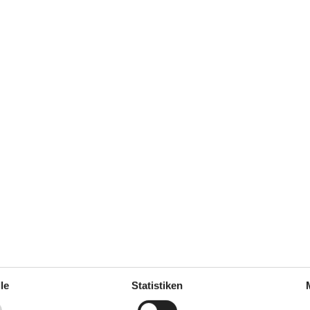
Siehe Häuser nebena
g
le
Statistiken
(1)