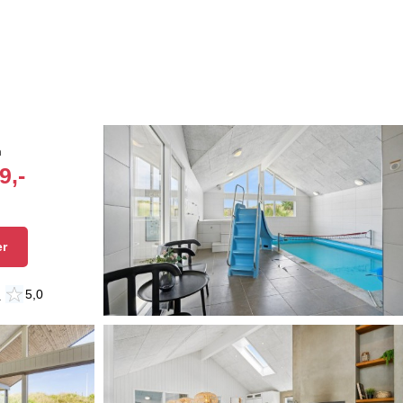
n
9,-
er
n
5,0