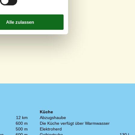
Küche
12 km
Abzugshaube
600 m
Die Küche verfügt über Warmwasser
500 m
Elektroherd
en
600 m
Gefriertruhe
130 l