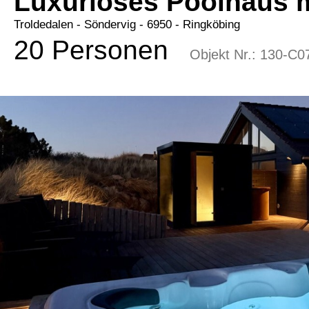
Luxuriöses Poolhaus 
Troldedalen
 - Söndervig
 - 6950
 - Ringköbing
20 Personen
Objekt Nr.:
130-C0