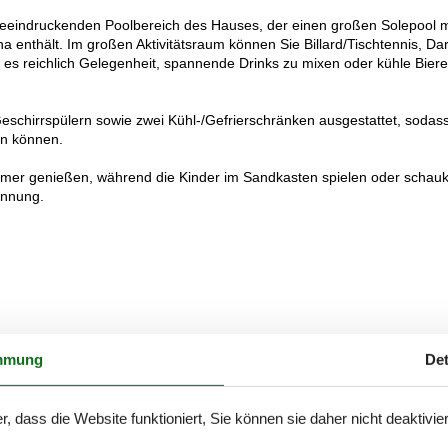
 beeindruckenden Poolbereich des Hauses, der einen großen Solepool m
enthält. Im großen Aktivitätsraum können Sie Billard/Tischtennis, Dar
bt es reichlich Gelegenheit, spannende Drinks zu mixen oder kühle Bier
Geschirrspülern sowie zwei Kühl-/Gefrierschränken ausgestattet, sodas
rn können.
ommer genießen, während die Kinder im Sandkasten spielen oder schauk
annung.
mmung
Det
r, dass die Website funktioniert, Sie können sie daher nicht deaktivie