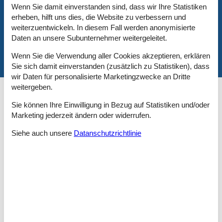
Kurzurlaub
Wenn Sie damit einverstanden sind, dass wir Ihre Statistiken
erheben, hilft uns dies, die Website zu verbessern und
Es besteht eine begrenzte Möglichkeit das ganze Jahr einen
weiterzuentwickeln. In diesem Fall werden anonymisierte
Kurzurlaub zu machen, typischerweise außerhalb der
Daten an unsere Subunternehmer weitergeleitet.
Hochsaison.
Wenn Sie die Verwendung aller Cookies akzeptieren, erklären
Sie sich damit einverstanden (zusätzlich zu Statistiken), dass
wir Daten für personalisierte Marketingzwecke an Dritte
weitergeben.
Kalender
Sie können Ihre Einwilligung in Bezug auf Statistiken und/oder
Marketing jederzeit ändern oder widerrufen.
Ankunft
Siehe auch unsere
Datanschutzrichtlinie
Januar 2027
Mo
Di
Mi
Do
Fr
Sa
So
53
1
2
3
1
4
5
6
7
8
9
10
2
11
12
13
14
15
16
17