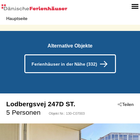
Hauptseite
Alternative Objekte
Ferienhäuser in der Nähe (332)
Lodbergsvej 247D ST.
Teilen
 - Ringköbing
5 Personen
Objekt Nr.:
130-C07003
 - 6950
 - Söndervig