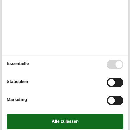
3
18
19
20
21
22
23
24
4
25
26
27
28
29
30
31
5
Februar 2027
Mo
Di
Mi
Do
Fr
Sa
So
5
1
2
3
4
5
6
7
6
8
9
10
11
12
13
14
7
15
16
17
18
19
20
21
Essentielle
8
22
23
24
25
26
27
28
9
Statistiken
10
Marketing
Frei
Ankunft möglich
Nicht frei
Dauer