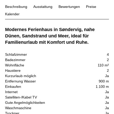
Beschreibung
Ausstattung
Bewertungen
Preise
Kalender
Modernes Ferienhaus in Søndervig, nahe
Dünen, Sandstrand und Meer, ideal für
Familienurlaub mit Komfort und Ruhe.
Schlafzimmer
4
Badezimmer
2
Wohnfläche
110 m²
Haustiere
2
Kurzurlaub möglich
Ja
Entfernung Wasser
900 m
Einkaufen
1.100 m
Internet
Ja
Satelliten-/Kabel TV
Ja
Gute Angelmöglichkeiten
Ja
Waschmaschine
Ja
Trockner
Ja