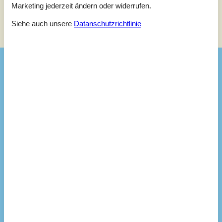
Marketing jederzeit ändern oder widerrufen.
Siehe Häuser nebenan
Siehe auch unsere
Datanschutzrichtlinie
Sonnenstand über dem gewählten Objekt
😎
Ausstattung
Aktivitäten
Angelmöglichkeit, See
Badezimmer
TOILETTE. Heißes und kaltes Wasser
Diverse
Alternative Heizung, Wärmepumpe
Anzahl Haustiere
2
Anzahl Hochstühle
2
Anzahl Kinderbetten
2
Baujahr
2021
Baumaterial: Holz
EL exkl.
Ferienhaus
110 m²