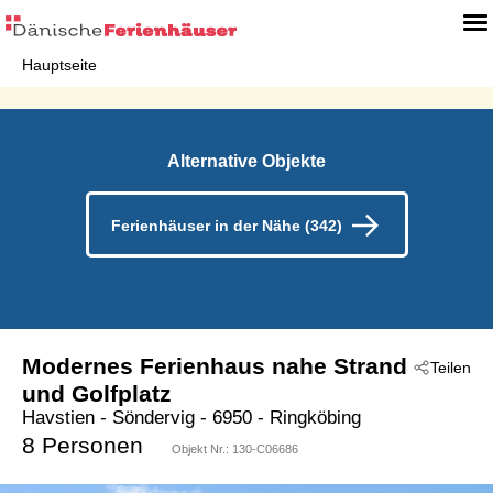
Hauptseite
Alternative Objekte
Ferienhäuser in der Nähe (342)
Modernes Ferienhaus nahe Strand
Teilen
und Golfplatz
Havstien
 - Söndervig
 - 6950
 - Ringköbing
8 Personen
Objekt Nr.:
130-C06686