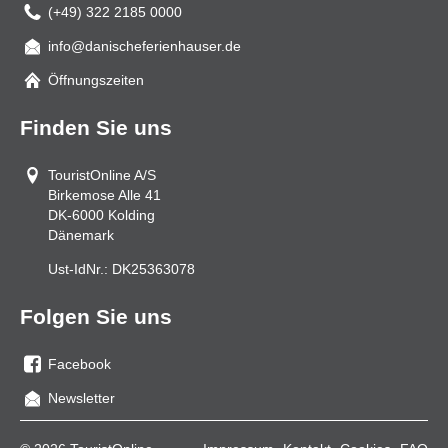
(+49) 322 2185 0000
info@danischeferienhauser.de
Mail
Öffnungszeiten
Finden Sie uns
TouristOnline A/S
Birkemose Alle 41
DK-6000
Kolding
Dänemark
Ust-IdNr.:
DK25363078
Folgen Sie uns
Facebook
Sie
Newsletter
uns
auf