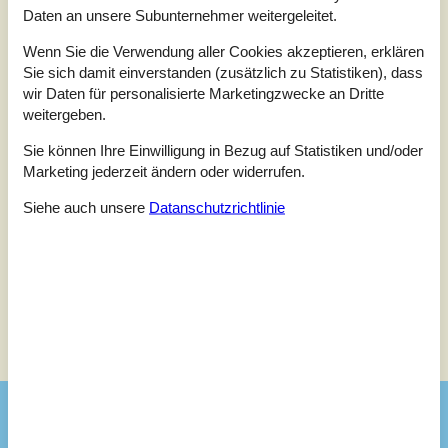
Daten an unsere Subunternehmer weitergeleitet.
Bewertung ist vom 25.11.2024
Wenn Sie die Verwendung aller Cookies akzeptieren, erklären
5
(1)
Sie sich damit einverstanden (zusätzlich zu Statistiken), dass
4
(0)
3
wir Daten für personalisierte Marketingzwecke an Dritte
(0)
2
(0)
weitergeben.
1
(0)
Sie können Ihre Einwilligung in Bezug auf Statistiken und/oder
Kommentare
Marketing jederzeit ändern oder widerrufen.
Keine Bewertungen haben Kommentare.
Siehe auch unsere
Datanschutzrichtlinie
Siehe stattdessen 3 externe Bewertungen.
Siehe Häuser nebenan
Sonnenstand über dem gewählten Objekt
😎
Ausstattung