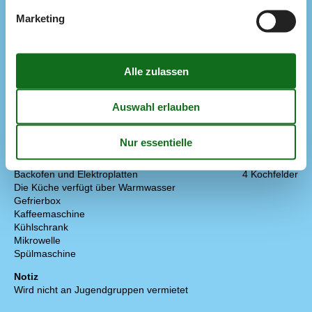
Entfernung zu Angelmöglichkeiten
2 km
Marketing
Fahrradverleih
1,2 km
Golfplatz
800 m
Nächstes Restaurant
400 m
Spielplatz
100 m
Konzepte
Energiesparhaus
Nahe am Meer
Rauchfreies Haus
Küche
Abzugshaube
Backofen und Elektroplatten
4 Kochfelder
Die Küche verfügt über Warmwasser
Gefrierbox
Kaffeemaschine
Kühlschrank
Mikrowelle
Spülmaschine
Notiz
Wird nicht an Jugendgruppen vermietet