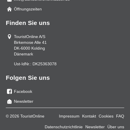
Mail
Öffnungszeiten
Finden Sie uns
TouristOnline A/S
Birkemose Alle 41
DK-6000
Kolding
Dänemark
Ust-IdNr.:
DK25363078
Folgen Sie uns
Facebook
Sie
Newsletter
uns
auf
© 2026 TouristOnline
Impressum
Kontakt
Cookies
FAQ
Facebook
Datenschutzrichtlinie
Newsletter
Über uns