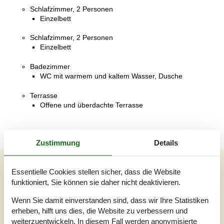
Schlafzimmer, 2 Personen
Einzelbett
Schlafzimmer, 2 Personen
Einzelbett
Badezimmer
WC mit warmem und kaltem Wasser, Dusche
Terrasse
Offene und überdachte Terrasse
Zustimmung
Details
Unsere Gästebewertungen
Essentielle Cookies stellen sicher, dass die Website
Unsere Gästebewertungen
Externe Bewertungen
funktioniert, Sie können sie daher nicht deaktivieren.
Wenn Sie damit einverstanden sind, dass wir Ihre Statistiken
5,0
Bezogen auf
1
Bewertung
erheben, hilft uns dies, die Website zu verbessern und
weiterzuentwickeln. In diesem Fall werden anonymisierte