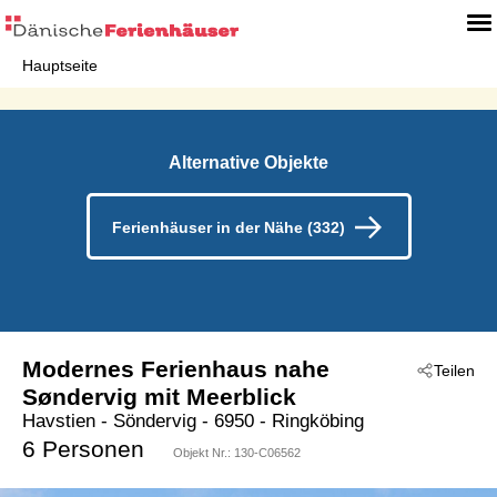
Hauptseite
Alternative Objekte
Ferienhäuser in der Nähe (332)
Modernes Ferienhaus nahe
Teilen
Søndervig mit Meerblick
Havstien
 - Söndervig
 - 6950
 - Ringköbing
6 Personen
Objekt Nr.:
130-C06562