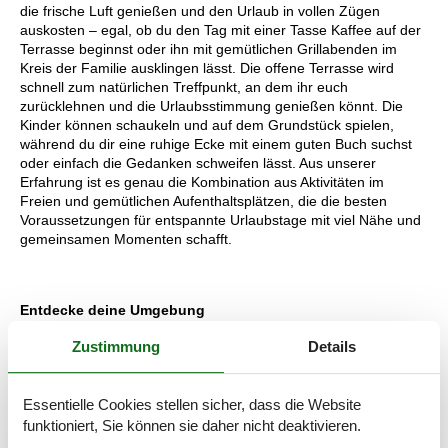
die frische Luft genießen und den Urlaub in vollen Zügen
auskosten – egal, ob du den Tag mit einer Tasse Kaffee auf der
Terrasse beginnst oder ihn mit gemütlichen Grillabenden im
Kreis der Familie ausklingen lässt. Die offene Terrasse wird
schnell zum natürlichen Treffpunkt, an dem ihr euch
zurücklehnen und die Urlaubsstimmung genießen könnt. Die
Kinder können schaukeln und auf dem Grundstück spielen,
während du dir eine ruhige Ecke mit einem guten Buch suchst
oder einfach die Gedanken schweifen lässt. Aus unserer
Erfahrung ist es genau die Kombination aus Aktivitäten im
Freien und gemütlichen Aufenthaltsplätzen, die die besten
Voraussetzungen für entspannte Urlaubstage mit viel Nähe und
gemeinsamen Momenten schafft.
Entdecke deine Umgebung
Das Ferienhaus liegt nur wenige Autominuten von Søndervig
Zustimmung
Details
entfernt, einem der beliebtesten Ferienorte an der dänischen
Westküste. Hier findest du alles – von gemütlichen Cafés und
Eisdielen bis hin zu Aktivitäten für Groß und Klein. Ein Ausflug an
Essentielle Cookies stellen sicher, dass die Website
den Strand der Nordsee gehört fast dazu – spüre den Sand
zwischen den Zehen, lausche dem Rauschen der Wellen und
funktioniert, Sie können sie daher nicht deaktivieren.
genieße die weiten Landschaften. Wenn du aktiv sein möchtest,