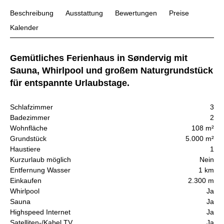
Beschreibung
Ausstattung
Bewertungen
Preise
Kalender
Gemütliches Ferienhaus in Søndervig mit
Sauna, Whirlpool und großem Naturgrundstück
für entspannte Urlaubstage.
Schlafzimmer
3
Badezimmer
2
Wohnfläche
108 m²
Grundstück
5.000 m²
Haustiere
1
Kurzurlaub möglich
Nein
Entfernung Wasser
1 km
Einkaufen
2.300 m
Whirlpool
Ja
Sauna
Ja
Highspeed Internet
Ja
Satelliten-/Kabel TV
Ja