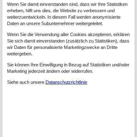
Wenn Sie damit einverstanden sind, dass wir Ihre Statistiken
bietet die Umgebung auch einen Golfplatz, Angelseen sowie
Möglichkeiten für Fitness und Bowling. Wir empfehlen
erheben, hilft uns dies, die Website zu verbessern und
außerdem einen Besuch in Hvide Sande, wo der Hafen, kleine
weiterzuentwickeln. In diesem Fall werden anonymisierte
Fachgeschäfte und die besondere Atmosphäre dir einen
Daten an unsere Subunternehmer weitergeleitet.
authentischen Einblick in das Leben zwischen Fjord und Meer
geben.
Wenn Sie die Verwendung aller Cookies akzeptieren, erklären
Sie sich damit einverstanden (zusätzlich zu Statistiken), dass
GRATIS!
Ausleihe von Hochstühlen und Kinderbetten. Wenn
wir Daten für personalisierte Marketingzwecke an Dritte
Haustiere im Haus erlaubt sind, stellen wir auch Hundebetten
weitergeben.
zur Verfügung (Abholung und Rückgabe bei )
Sie können Ihre Einwilligung in Bezug auf Statistiken und/oder
E-Auto-Ladung:
Bitte prüfe in den Hausdetails, ob das Laden
Marketing jederzeit ändern oder widerrufen.
des E-Autos erlaubt ist.
Siehe auch unsere
Datanschutzrichtlinie
Raumaufteilung
Schlafzimmer
Einzelbett - 90*200
Einzelbett - 90*200
Schlafzimmer
Doppelbett - 140*200
Schlafzimmer