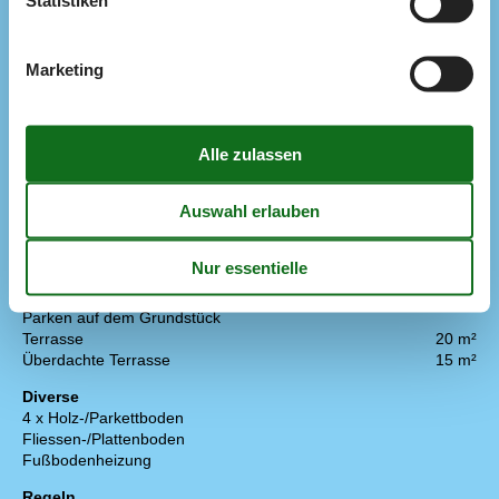
Statistiken
Deutsche Kanäle
ARD, NDR, RTL, ZDF
Dän. TV
Sie sehen kleines Paket, DR, TV2, TV3, norwegische,
Marketing
schwedische und 4 deutsche Sender
Gratis Wi-Fi - Über 20 Mbit
Kabel TV
YOU SEE TV Paket
TV
Extra
Golf-Urlaub
Draußen
Gartenmöbel
Grill
Liegestühle
2
Parken auf dem Grundstück
Terrasse
20 m²
Überdachte Terrasse
15 m²
Diverse
4 x Holz-/Parkettboden
Fliessen-/Plattenboden
Fußbodenheizung
Regeln