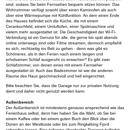
sind, sodass Sie beim Fernsehen bequem sitzen können. Das
Wohnzimmer verfügt sowohl über einen Kaminofen als auch
über eine Wärmepumpe mit Kühlfunktion. An dem einen Ende
des Hauses befindet sich die Küche, die mit einem
Cerankochfeld, einem Umluftofen, einer Spülmaschine und
vielem mehr ausgestattet ist. Die Geschwindigkeit der Wi-Fi-
Verbindung ist ein Genuss für alle, die gerne bis spät abends
online unterwegs sind oder Filme streamen, dennoch empfiehlt
es sich, rechtzeitig ins Bett zu gehen - denn was gibt es
Schöneres, als in den Ferien nach einem langen und
erholsamen Schlaf ausgeruht zu erwachen? Es gibt zwei
Schlafzimmer, von denen eines mit einem Fernseher
ausgestattet ist. Auch das Badezimmer ist wie die anderen
Räume des Haus geschmackvoll und hell eingerichtet.
Bitte beachten Sie, dass die Garage nur zur privaten Nutzung
dient und daher nicht genutzt werden kann.
Außenbereich
Der Außenbereich ist mindestens genauso ansprechend wie das
Ferienhaus selbst, denn hier haben Sie die Wahl, ob Sie bei
einem Kaffee oder bei einem guten Buch den Blick über die
Dünen an der Westküste oder bis zum Ringkøbing Fjord
schweifen lassen. Eine teilweise überdachte Terrasse befindet