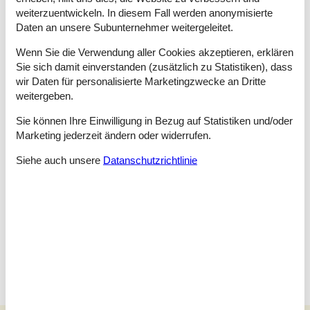
allerdings nur dann, wenn auch in Ihrem Mietobjekt ein Hund
weiterzuentwickeln. In diesem Fall werden anonymisierte
erlaubt ist. Die Abholung und Rückgabe aller Gegenstände
Daten an unsere Subunternehmer weitergeleitet.
erfolgt bei .
Lademöglichkeit für E-Autos: Schauen Sie bitte unter
Wenn Sie die Verwendung aller Cookies akzeptieren, erklären
"Ausstattung" nach, ob bei diesem Mietobjekt eine
Sie sich damit einverstanden (zusätzlich zu Statistiken), dass
Lademöglichkeit für E-Autos vorhanden ist.
wir Daten für personalisierte Marketingzwecke an Dritte
weitergeben.
Sie können Ihre Einwilligung in Bezug auf Statistiken und/oder
Marketing jederzeit ändern oder widerrufen.
Raumaufteilung
Siehe auch unsere
Datanschutzrichtlinie
Schlafzimmer
Einzelbett - 80 x 200 cm.
Einzelbett - 80 x 200 cm.
Schlafzimmer
Doppelbett