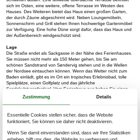
sich im Osten, eine weitere, offene Terrasse im Westen des
Hauses. Des Weiteren bietet das Haus einen großen Garten,
der durch Zäune abgeschirmt wird. Neben Loungemöbeln,
Sonnenschirm und Grill stehen Ihnen hochwertige Gartenmöbel
zur Verfügung. Eine hohe Düne sorgt dafür, dass das Haus und
der Außenbereich windgeschützt sind.
Lage
Die Straße endet als Sackgasse in der Nähe des Ferienhauses.
Sie müssen nicht mehr als 150 Meter gehen, bis Sie am
schönen Sandstrand von Søndervig stehen und in die Wellen
der Nordsee eintauchen können. Wenn das Wetter nicht zum
Baden einlädt, gibt es im Ort ein tropisches Erlebnisbad, tolle
Spielplätze, einen Golfplatz und das jährliche
Sandskulpturenfestival. Vom Ferienhaus aus haben Sie einen
kurzen Fußweg zur guten Auswahl an Geschäften und
Zustimmung
Details
Restaurants des Badeortes. Wenn Sie Fahrräder mitgebracht
haben, können Sie natürlich auch die landschaftlich reizvolle
Umgebung erkunden - zum Beispiel das Fischerdorf Hvide
Essentielle Cookies stellen sicher, dass die Website
Sande, das so schön inmitten von Holmsland Klit liegt.
funktioniert, Sie können sie daher nicht deaktivieren.
GRATIS!
Kostenloser Verleih von Kinderreisebetten und
Wenn Sie damit einverstanden sind, dass wir Ihre Statistiken
Hochstühlen. Sie können ebenfalls Hundebetten ausleihen,
erheben, hilft uns dies, die Website zu verbessern und