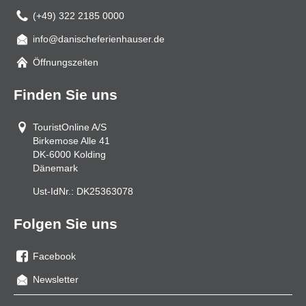
(+49) 322 2185 0000
info@danischeferienhauser.de
Mail
Öffnungszeiten
Finden Sie uns
TouristOnline A/S
Birkemose Alle 41
DK-6000
Kolding
Dänemark
Ust-IdNr.:
DK25363078
Folgen Sie uns
Facebook
Sie
Newsletter
uns
auf