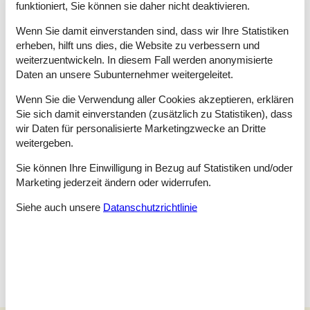
funktioniert, Sie können sie daher nicht deaktivieren.
erlaubt ist. Die Abholung und Rückgabe aller Gegenstände
erfolgt bei .
Wenn Sie damit einverstanden sind, dass wir Ihre Statistiken
erheben, hilft uns dies, die Website zu verbessern und
Lademöglichkeit für E-Autos: Schauen Sie bitte unter
weiterzuentwickeln. In diesem Fall werden anonymisierte
"Ausstattung" nach, ob bei diesem Mietobjekt eine
Daten an unsere Subunternehmer weitergeleitet.
Lademöglichkeit für E-Autos vorhanden ist.
Wenn Sie die Verwendung aller Cookies akzeptieren, erklären
Raumaufteilung
Sie sich damit einverstanden (zusätzlich zu Statistiken), dass
Schlafzimmer
wir Daten für personalisierte Marketingzwecke an Dritte
Doppelbett - 2x90x200 cm.
weitergeben.
Schlafzimmer
Sie können Ihre Einwilligung in Bezug auf Statistiken und/oder
Doppelbett - 140*200 cm.
Marketing jederzeit ändern oder widerrufen.
Schlafzimmer
Siehe auch unsere
Datanschutzrichtlinie
Doppelbett - 140*200 cm.
Schuppen, 10 m²