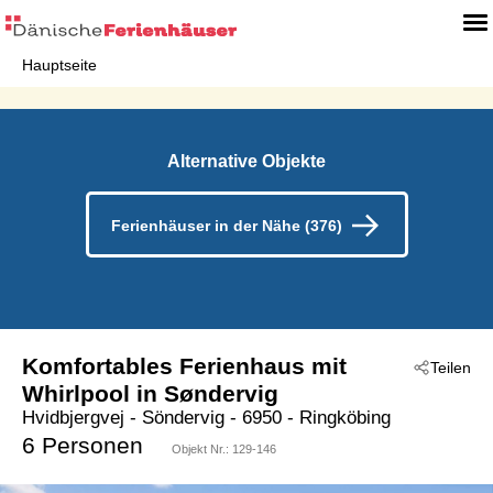
Hauptseite
Alternative Objekte
Ferienhäuser in der Nähe (376)
Komfortables Ferienhaus mit
Teilen
Whirlpool in Søndervig
Hvidbjergvej
 - Söndervig
 - 6950
 - Ringköbing
6 Personen
Objekt Nr.:
129-146