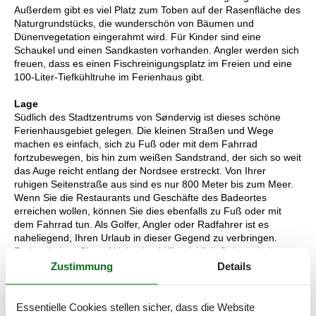
Außerdem gibt es viel Platz zum Toben auf der Rasenfläche des
Naturgrundstücks, die wunderschön von Bäumen und
Dünenvegetation eingerahmt wird. Für Kinder sind eine
Schaukel und einen Sandkasten vorhanden. Angler werden sich
freuen, dass es einen Fischreinigungsplatz im Freien und eine
100-Liter-Tiefkühltruhe im Ferienhaus gibt.
Lage
Südlich des Stadtzentrums von Søndervig ist dieses schöne
Ferienhausgebiet gelegen. Die kleinen Straßen und Wege
machen es einfach, sich zu Fuß oder mit dem Fahrrad
fortzubewegen, bis hin zum weißen Sandstrand, der sich so weit
das Auge reicht entlang der Nordsee erstreckt. Von Ihrer
ruhigen Seitenstraße aus sind es nur 800 Meter bis zum Meer.
Wenn Sie die Restaurants und Geschäfte des Badeortes
erreichen wollen, können Sie dies ebenfalls zu Fuß oder mit
dem Fahrrad tun. Als Golfer, Angler oder Radfahrer ist es
naheliegend, Ihren Urlaub in dieser Gegend zu verbringen.
Zudem haben Sie auf Holmsland Klit reichlich Gelegenheit zum
Surfen und für andere Wassersportaktivitäten.
Zustimmung
Details
GRATIS
! Kostenloser Verleih von Kinderreisebetten und
Hochstühlen. Sie können ebenfalls Hundebetten ausleihen,
Essentielle Cookies stellen sicher, dass die Website
allerdings nur dann, wenn auch in Ihrem Mietobjekt ein Hund