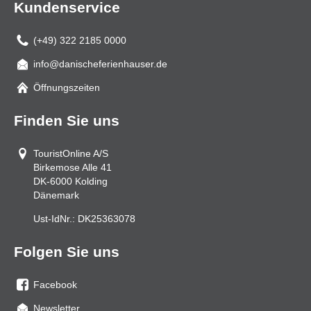
Kundenservice
(+49) 322 2185 0000
info@danischeferienhauser.de
Mail
Öffnungszeiten
Finden Sie uns
TouristOnline A/S
Birkemose Alle 41
DK-6000
Kolding
Dänemark
Ust-IdNr.:
DK25363078
Folgen Sie uns
Facebook
Sie
Newsletter