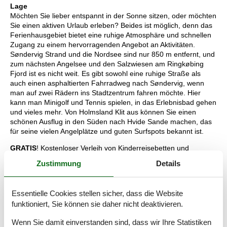
Lage
Möchten Sie lieber entspannt in der Sonne sitzen, oder möchten
Sie einen aktiven Urlaub erleben? Beides ist möglich, denn das
Ferienhausgebiet bietet eine ruhige Atmosphäre und schnellen
Zugang zu einem hervorragenden Angebot an Aktivitäten.
Søndervig Strand und die Nordsee sind nur 850 m entfernt, und
zum nächsten Angelsee und den Salzwiesen am Ringkøbing
Fjord ist es nicht weit. Es gibt sowohl eine ruhige Straße als
auch einen asphaltierten Fahrradweg nach Søndervig, wenn
man auf zwei Rädern ins Stadtzentrum fahren möchte. Hier
kann man Minigolf und Tennis spielen, in das Erlebnisbad gehen
und vieles mehr. Von Holmsland Klit aus können Sie einen
schönen Ausflug in den Süden nach Hvide Sande machen, das
für seine vielen Angelplätze und guten Surfspots bekannt ist.
GRATIS
! Kostenloser Verleih von Kinderreisebetten und
Hochstühlen. Sie können ebenfalls Hundebetten ausleihen,
Zustimmung
Details
allerdings nur dann, wenn auch in Ihrem Mietobjekt ein Hund
erlaubt ist. Die Abholung und Rückgabe aller Gegenstände
erfolgt bei .
Essentielle Cookies stellen sicher, dass die Website
Lademöglichkeit für E-Autos: Schauen Sie bitte unter
funktioniert, Sie können sie daher nicht deaktivieren.
"Ausstattung" nach, ob bei diesem Mietobjekt eine
Wenn Sie damit einverstanden sind, dass wir Ihre Statistiken
Lademöglichkeit für E-Autos vorhanden ist.