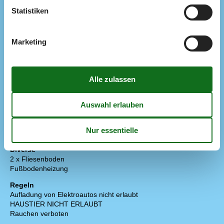
TV
Statistiken
Extra
Golf-Urlaub
Marketing
Draußen
2 x Terrasse / Offene Terrasse
12 m²
Carport
20 m²
Gartenmöbel
Grill
Liegestühle
4
Parken auf dem Grundstück
Schaukel
Sonnenschirm
Überdachte Terrasse
30 m²
Diverse
2 x Fliesenboden
Fußbodenheizung
Regeln
Aufladung von Elektroautos nicht erlaubt
HAUSTIER NICHT ERLAUBT
Rauchen verboten