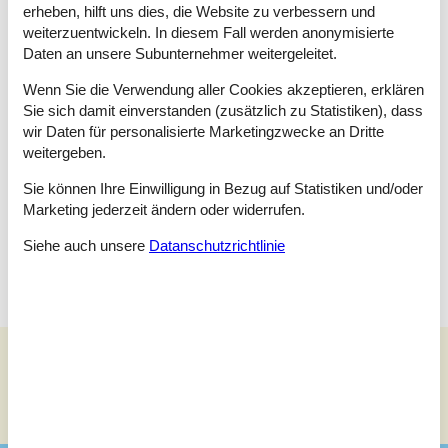
erheben, hilft uns dies, die Website zu verbessern und
weiterzuentwickeln. In diesem Fall werden anonymisierte
Raumaufteilung
Daten an unsere Subunternehmer weitergeleitet.
Schlafzimmer
Wenn Sie die Verwendung aller Cookies akzeptieren, erklären
Einzelbett
Sie sich damit einverstanden (zusätzlich zu Statistiken), dass
Einzelbett
wir Daten für personalisierte Marketingzwecke an Dritte
weitergeben.
Schlafzimmer
Doppelbett
Sie können Ihre Einwilligung in Bezug auf Statistiken und/oder
Marketing jederzeit ändern oder widerrufen.
Schlafzimmer
Doppelbett
Siehe auch unsere
Datanschutzrichtlinie
Siehe Häuser nebenan
Sonnenstand über dem gewählten Objekt
😎