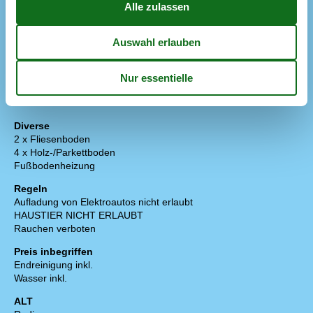
Gartenmöbel
Grill
Liegestühle
Offene Terrasse
42 m²
Parken auf dem Grundstück
Sandkiste
Schaukel
Sonnenschirm
Diverse
2 x Fliesenboden
4 x Holz-/Parkettboden
Fußbodenheizung
Regeln
Aufladung von Elektroautos nicht erlaubt
HAUSTIER NICHT ERLAUBT
Rauchen verboten
Preis inbegriffen
Endreinigung inkl.
Wasser inkl.
ALT