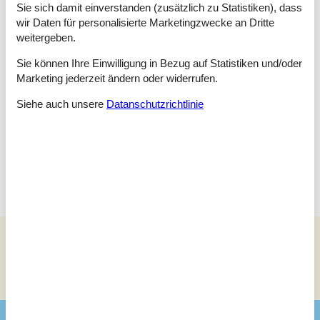
Schlafzimmer
Sie sich damit einverstanden (zusätzlich zu Statistiken), dass
Doppelbett - 160*200
wir Daten für personalisierte Marketingzwecke an Dritte
Doppelbett
weitergeben.
Doppelbett
Sie können Ihre Einwilligung in Bezug auf Statistiken und/oder
Schlafzimmer
Marketing jederzeit ändern oder widerrufen.
Einzelbett - 80*200
Einzelbett
Siehe auch unsere
Datanschutzrichtlinie
Einzelbett
Einzelbett - 9*0*200
Einzelbett
Einzelbett - 90*200
Siehe Häuser nebenan
Sonnenstand über dem gewählten Objekt
😎