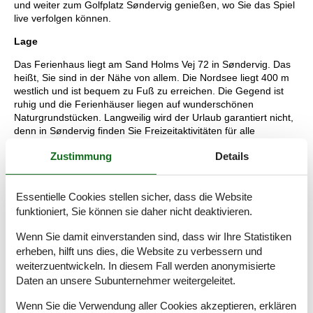
und weiter zum Golfplatz Søndervig genießen, wo Sie das Spiel
live verfolgen können.
Lage
Das Ferienhaus liegt am Sand Holms Vej 72 in Søndervig. Das
heißt, Sie sind in der Nähe von allem. Die Nordsee liegt 400 m
westlich und ist bequem zu Fuß zu erreichen. Die Gegend ist
ruhig und die Ferienhäuser liegen auf wunderschönen
Naturgrundstücken. Langweilig wird der Urlaub garantiert nicht,
denn in Søndervig finden Sie Freizeitaktivitäten für alle
Altersgruppen. Es gibt viele schöne Fachgeschäfte sowie einen
Zustimmung
Details
großen Supermarkt. Vom Haus aus haben Sie einen Blick auf
den einzigen Golfplatz der Gegend, Holmsland Klit Golf. Sie
können sich leicht in der Gegend fortbewegen, denn es gibt
Essentielle Cookies stellen sicher, dass die Website
einen Radweg nach Søndervig und von hier aus sowohl nach
Hvide Sande als auch nach Ringkøbing.
funktioniert, Sie können sie daher nicht deaktivieren.
Raumaufteilung
Wenn Sie damit einverstanden sind, dass wir Ihre Statistiken
erheben, hilft uns dies, die Website zu verbessern und
Schlafzimmer
weiterzuentwickeln. In diesem Fall werden anonymisierte
Einzelbett - 80*200
Daten an unsere Subunternehmer weitergeleitet.
Einzelbett - 80*200
Wenn Sie die Verwendung aller Cookies akzeptieren, erklären