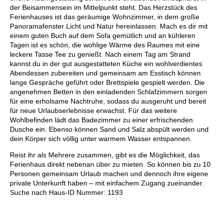
der Beisammensein im Mittelpunkt steht. Das Herzstück des
Ferienhauses ist das geräumige Wohnzimmer, in dem große
Panoramafenster Licht und Natur hereinlassen. Mach es dir mit
einem guten Buch auf dem Sofa gemütlich und an kühleren
Tagen ist es schön, die wohlige Wärme des Raumes mit eine
leckere Tasse Tee zu genießt. Nach einem Tag am Strand
kannst du in der gut ausgestatteten Küche ein wohlverdientes
Abendessen zubereiten und gemeinsam am Esstisch können
lange Gespräche geführt oder Brettspiele gespielt werden. Die
angenehmen Betten in den einladenden Schlafzimmern sorgen
für eine erholsame Nachtruhe, sodass du ausgeruht und bereit
für neue Urlaubserlebnisse erwachst. Für das weitere
Wohlbefinden lädt das Badezimmer zu einer erfrischenden
Dusche ein. Ebenso können Sand und Salz abspült werden und
dein Körper sich völlig unter warmem Wasser entspannen.
Reist ihr als Mehrere zusammen, gibt es die Möglichkeit, das
Ferienhaus direkt nebenan über zu mieten. So können bis zu 10
Personen gemeinsam Urlaub machen und dennoch ihre eigene
private Unterkunft haben – mit einfachem Zugang zueinander.
Suche nach Haus-ID Nummer: 1193