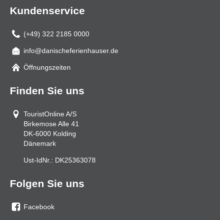
Kundenservice
(+49) 322 2185 0000
info@danischeferienhauser.de
Mail
Öffnungszeiten
Finden Sie uns
TouristOnline A/S
Birkemose Alle 41
DK-6000
Kolding
Dänemark
Ust-IdNr.:
DK25363078
Folgen Sie uns
Facebook
Sie