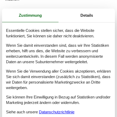
Zustimmung
Details
Entdecke deine Umgebung
Dank der zentralen Lage in Søndervig bist du nie weit von den
vielen Erlebnissen des Ferienortes entfernt. Schlendere durch
Essentielle Cookies stellen sicher, dass die Website
die Mittelstraße im Zentrum, wo du eine große Auswahl an
funktioniert, Sie können sie daher nicht deaktivieren.
Spezialgeschäften, gemütlichen Restaurants und Eiscafés
findest – gönn dir eine hausgemachte Eiscreme auf
Wenn Sie damit einverstanden sind, dass wir Ihre Statistiken
frischgebackener Waffel. Mehr Lust auf aktive Bewegung?
erheben, hilft uns dies, die Website zu verbessern und
Mietet euch Fahrräder und radelt die Küste entlang oder
weiterzuentwickeln. In diesem Fall werden anonymisierte
möchtest du gerne Surfen? In Richtung Hvide Sande an den
Daten an unsere Subunternehmer weitergeleitet.
Surfspots findest du die passenden Wellen, sowohl für Anfänger
als auch Fortgeschrittene.
Wenn Sie die Verwendung aller Cookies akzeptieren, erklären
Die lokale Kultur ist immer interessant. Besuche die
Sie sich damit einverstanden (zusätzlich zu Statistiken), dass
beeindruckenden Sandskulpturen in Søndervig oder steige
wir Daten für personalisierte Marketingzwecke an Dritte
hinauf in den Leuchtturm Lyngvig Fyr. Von seiner
weitergeben.
Aussichtsplattform erwartet dich ein atemberaubender Blick
über das Westenmeer, Küste und Dünenkette und den
Sie können Ihre Einwilligung in Bezug auf Statistiken und/oder
Ringkøbing Fjord auf der Ostseite.
Marketing jederzeit ändern oder widerrufen.
GRATIS!
Verleih von Hochstühlen und Kinderbetten. Sind
Siehe auch unsere
Datanschutzrichtlinie
Haustiere in diesem Haus erlaubt, stehen auch Hundebetten