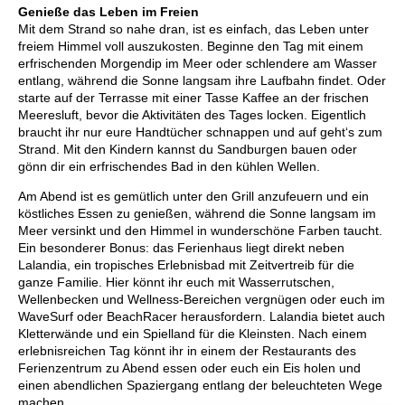
Genieße das Leben im Freien
Mit dem Strand so nahe dran, ist es einfach, das Leben unter
freiem Himmel voll auszukosten. Beginne den Tag mit einem
erfrischenden Morgendip im Meer oder schlendere am Wasser
entlang, während die Sonne langsam ihre Laufbahn findet. Oder
starte auf der Terrasse mit einer Tasse Kaffee an der frischen
Meeresluft, bevor die Aktivitäten des Tages locken. Eigentlich
braucht ihr nur eure Handtücher schnappen und auf geht‘s zum
Strand. Mit den Kindern kannst du Sandburgen bauen oder
gönn dir ein erfrischendes Bad in den kühlen Wellen.
Am Abend ist es gemütlich unter den Grill anzufeuern und ein
köstliches Essen zu genießen, während die Sonne langsam im
Meer versinkt und den Himmel in wunderschöne Farben taucht.
Ein besonderer Bonus: das Ferienhaus liegt direkt neben
Lalandia, ein tropisches Erlebnisbad mit Zeitvertreib für die
ganze Familie. Hier könnt ihr euch mit Wasserrutschen,
Wellenbecken und Wellness-Bereichen vergnügen oder euch im
WaveSurf oder BeachRacer herausfordern. Lalandia bietet auch
Kletterwände und ein Spielland für die Kleinsten. Nach einem
erlebnisreichen Tag könnt ihr in einem der Restaurants des
Ferienzentrum zu Abend essen oder euch ein Eis holen und
einen abendlichen Spaziergang entlang der beleuchteten Wege
machen.