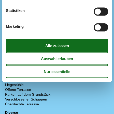
Kühlschrank m/Gefrierfach
40 l
Spülmaschine
Statistiken
Wasserkocher
Multimedien
Chromecast
Marketing
Deutsche Kanäle
Dän. TV
DR1
Kostenloses WLAN - mehr als 100 Mbit
Parabol
TV
Extra
Golf-Urlaub
Draußen
Gartenmöbel
Grill
Gas
Liegestühle
Offene Terrasse
Parken auf dem Grundstück
Verschlossener Schuppen
Überdachte Terrasse
Diverse