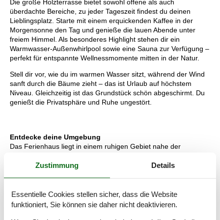
Die große Holzterrasse bietet sowohl offene als auch
überdachte Bereiche, zu jeder Tageszeit findest du deinen
Lieblingsplatz. Starte mit einem erquickenden Kaffee in der
Morgensonne den Tag und genieße die lauen Abende unter
freiem Himmel. Als besonderes Highlight stehen dir ein
Warmwasser-Außenwhirlpool sowie eine Sauna zur Verfügung –
perfekt für entspannte Wellnessmomente mitten in der Natur.
Stell dir vor, wie du im warmen Wasser sitzt, während der Wind
sanft durch die Bäume zieht – das ist Urlaub auf höchstem
Niveau. Gleichzeitig ist das Grundstück schön abgeschirmt. Du
genießt die Privatsphäre und Ruhe ungestört.
Entdecke deine Umgebung
Das Ferienhaus liegt in einem ruhigen Gebiet nahe der
Nordsee, wo die Natur im Mittelpunkt steht.
Zustimmung
Details
Über kleine Wege durch die Dünen erreichst du schnell den
Strand, um das Rauschen der Wellen wirklich hautnah zu
erleben. Der Ort Søndervig bietet zudem gemütliche Cafés,
Essentielle Cookies stellen sicher, dass die Website
nette Geschäfte und gute Restaurants. Die Hafenstadt Hvide
funktioniert, Sie können sie daher nicht deaktivieren.
Sande im Süden lockt hingegen mit seinem maritimen
Hafenflair, frischem Fisch und authentischer Atmosphäre. Wir