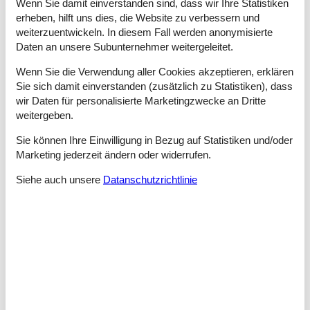
Wenn Sie damit einverstanden sind, dass wir Ihre Statistiken
empfehlen immer auch einen Ausflug zum Leuchtturm Lyngvig
erheben, hilft uns dies, die Website zu verbessern und
Fyr – von hier hast du eine beeindruckende Aussicht über Meer
weiterzuentwickeln. In diesem Fall werden anonymisierte
und Fjord.
Daten an unsere Subunternehmer weitergeleitet.
Mit diesem Ferienhaus als Ausgangspunkt erlebst du die
Wenn Sie die Verwendung aller Cookies akzeptieren, erklären
perfekte Kombination aus Ruhe, Natur und Erlebnissen – genau
Sie sich damit einverstanden (zusätzlich zu Statistiken), dass
so, wie ein Urlaub an der dänischen Westküste sein soll.
wir Daten für personalisierte Marketingzwecke an Dritte
GRATIS!
Verleih von Hochstühlen und Kinderbetten. Sind
weitergeben.
Haustiere in diesem Haus erlaubt, stehen auch Hundebetten
kostenlos zur Verfügung (Alles zur Abholung und Rückgabe bei
Sie können Ihre Einwilligung in Bezug auf Statistiken und/oder
).
Marketing jederzeit ändern oder widerrufen.
E-Auto laden:
Bitte überprüfe die Hausbeschreibung, ob das
Siehe auch unsere
Datanschutzrichtlinie
Laden eines E-Autos gestattet ist.
Raumaufteilung
Schlafzimmer
Doppelbett - 160*200
Schlafzimmer
Doppelbett - 160*200