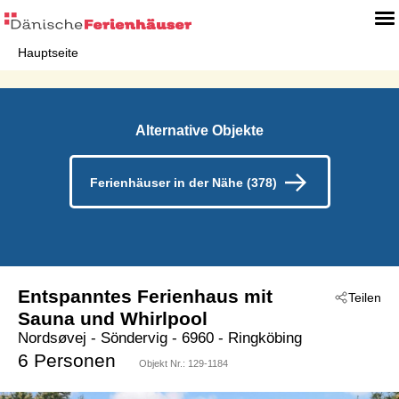
Hauptseite
Alternative Objekte
Ferienhäuser in der Nähe (378)
Entspanntes Ferienhaus mit
Teilen
Sauna und Whirlpool
Nordsøvej
 - Söndervig
 - 6960
 - Ringköbing
6 Personen
Objekt Nr.:
129-1184