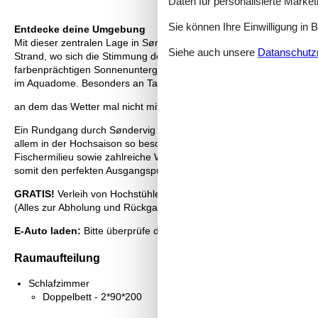
Daten für personalisierte Marke
Sie können Ihre Einwilligung in 
Entdecke deine Umgebung
Mit dieser zentralen Lage in Søndervig stehen dir unzählige Erlebni
Siehe auch unsere
Datanschutzri
Strand, wo sich die Stimmung des Westenmeeres von Stunde zu Stu
farbenprächtigen Sonnenuntergängen. Lalandia Søndervig liegt nu
im Aquadome. Besonders an Tagen,
an dem das Wetter mal nicht mitspielt, ist hier Spaß mit Wasserspi
Ein Rundgang durch Søndervig führt dich zu charmanten Geschäfte
allem in der Hochsaison so besonders macht. Für weitere lokale Er
Fischermilieu sowie zahlreiche Wassersportmöglichkeiten einen aut
somit den perfekten Ausgangspunkt für Gross plus Klein. Hier läs
GRATIS!
Verleih von Hochstühlen und Babybetten. Sind Haustiere 
(Alles zur Abholung und Rückgabe bei ).
E-Auto laden:
Bitte überprüfe die Hausbeschreibung, ob das Laden 
Raumaufteilung
Schlafzimmer
Doppelbett - 2*90*200