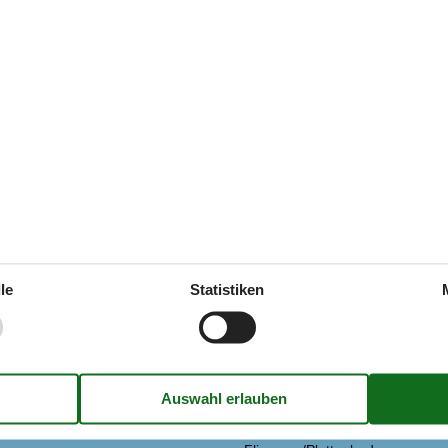
Siehe Häuser nebena
ung
Extra
/ Ohne Kühlung
Golf-Urlaub
g
Draußen
le
Statistiken
e
Gartenmöbel
Grill
Parken auf dem Grundstück
ne
Überdachte Terrasse
Diverse
/Gefrierfach
3 x Holz-/Parkettboden
 140 Liter und Gefrierschrank
Doppel-Schlafsofa