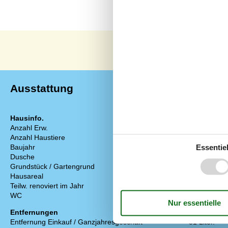
Ausstattung
Hausinfo.
Energie/Heiz
Anzahl Erw.
4
Wärmepumpe 
Anzahl Haustiere
2
Zentralheizun
Baujahr
1992
Essentiel
Küchengerät
Dusche
Abzugshaube
Grundstück / Gartengrund
100 m²
Backofen
Hausareal
48 m²
Kaffeemaschi
Teilw. renoviert im Jahr
Kochplatten
WC
Kühlschrank m
Entfernungen
Kühlschrank
Entfernung Einkauf / Ganzjahresgeschäft
81 Liter.