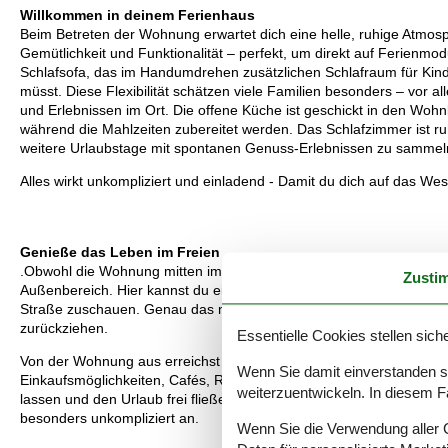
Willkommen in deinem Ferienhaus
Beim Betreten der Wohnung erwartet dich eine helle, ruhige Atmosp
Gemütlichkeit und Funktionalität – perfekt, um direkt auf Ferien
Schlafsofa, das im Handumdrehen zusätzlichen Schlafraum für Kin
müsst. Diese Flexibilität schätzen viele Familien besonders – vor a
und Erlebnissen im Ort. Die offene Küche ist geschickt in den Woh
während die Mahlzeiten zubereitet werden. Das Schlafzimmer ist ru
weitere Urlaubstage mit spontanen Genuss-Erlebnissen zu sammel
Alles wirkt unkompliziert und einladend - Damit du dich auf das Wes
Genieße das Leben im Freien
.
Obwohl die Wohnung mitten im Ortszentrum liegt, findest du immer 
Zusti
Außenbereich. Hier kannst du eine stille Morgenstunde genießen, 
Straße zuschauen. Genau das macht den Charme der zentralen Lage
zurückziehen.
Essentielle Cookies stellen siche
Von der Wohnung aus erreichst du alles zu Fuß – und das ist einer 
Wenn Sie damit einverstanden sin
Einkaufsmöglichkeiten, Cafés, Restaurants und Freizeitangebote li
weiterzuentwickeln. In diesem F
lassen und den Urlaub frei fließen lassen – spontane Abstecher we
besonders unkompliziert an.
Wenn Sie die Verwendung aller Co