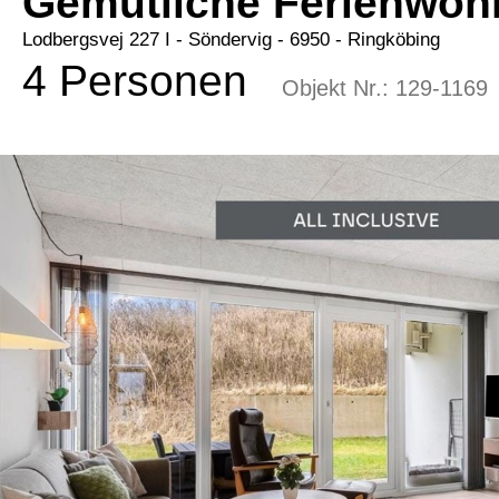
Gemütliche Ferienwoh
Lodbergsvej 227 I
 - Söndervig
 - 6950
 - Ringköbing
4 Personen
Objekt Nr.:
129-1169