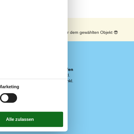
n
Sonnenstand über dem gewählten Objekt
😎
Preis inbegriffen
Bettwäsche inkl.
Endreinigung inkl.
Heizung inkl.
Marketing
Strom inkl.
Verbrauch inkl.
Wasser inkl.
140 x 200 cm