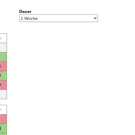
Dauer
o
6
3
0
o
3