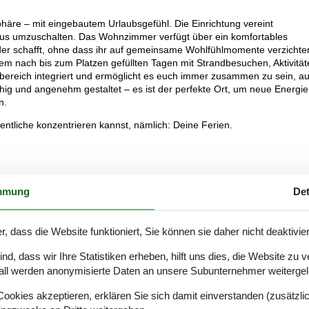
häre – mit eingebautem Urlaubsgefühl. Die Einrichtung vereint
modus umzuschalten. Das Wohnzimmer verfügt über ein komfortables
der schafft, ohne dass ihr auf gemeinsame Wohlfühlmomente verzichte
llem nach bis zum Platzen gefüllten Tagen mit Strandbesuchen, Aktivitä
nbereich integriert und ermöglicht es euch immer zusammen zu sein, a
hig und angenehm gestaltet – es ist der perfekte Ort, um neue Energie
n.
entliche konzentrieren kannst, nämlich: Deine Ferien.
kleine Inseln der Ruhe. Der nette Balkon dient als gemütlicher
mmung
Det
euch abends ein Glas Wein schenken oder einfach dem Treiben auf der
 aus – du bist mitten im Geschehen und kannst dich dennoch jederze
r, dass die Website funktioniert, Sie können sie daher nicht deaktivie
der größten Vorteile, die wir als Ortskundige gerne hervorheben. Stran
d, dass wir Ihre Statistiken erheben, hilft uns dies, die Website zu 
egen alle nur wenige Gehminuten entfernt. Du kannst das Auto stehen
all werden anonymisierte Daten an unsere Subunternehmer weitergele
rden schnell zu kleinen Höhepunkten des Tages. So fühlt sich Urlaub
okies akzeptieren, erklären Sie sich damit einverstanden (zusätzlich