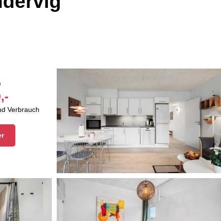
dervig
n
,-
und Verbrauch
er