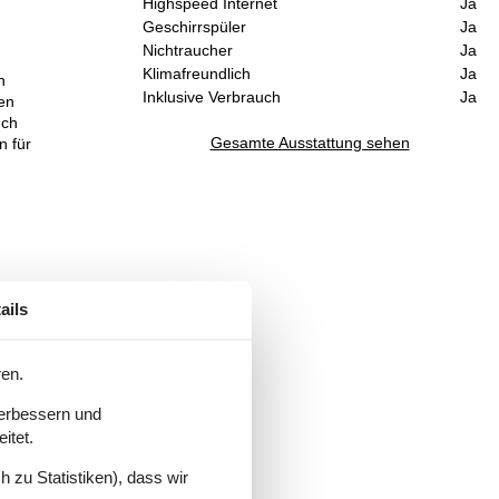
Highspeed Internet
Ja
Geschirrspüler
Ja
Nichtraucher
Ja
Klimafreundlich
Ja
n
Inklusive Verbrauch
Ja
ten
uch
Gesamte Ausstattung sehen
n für
ails
it
ren.
d,
verbessern und
itet.
 zu Statistiken), dass wir