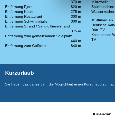
370 m
Mikrowelle
Entfernung Fjord
820 m
Spülmaschine
Entfernung Küste
275 m
Wasserkocher
Entfernung Restaurant
300 m
Multimedien
Entfernung Schwimmhalle
300 m
Deutsche Kan
Entfernung Strand / Sand-, Kieselstrand
Dän. TV
375 m
Kostenloses W
Entfernung zum gemeinsamen Spielplatz
TV
440 m
Entfernung zum Golfplatz
840 m
Kurzurlaub
Sie haben das ganze Jahr die Möglichkeit einen Kurzurlaub zu mac
Kalender