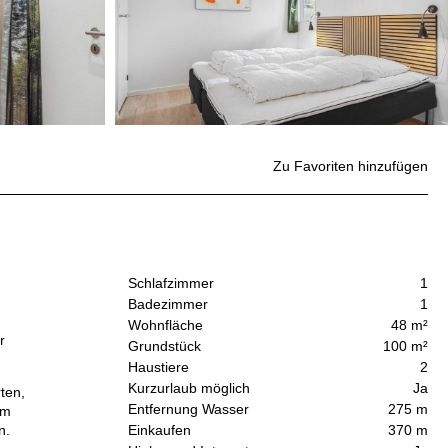
Zu Favoriten hinzufügen
Schlafzimmer
1
Badezimmer
1
Wohnfläche
48 m²
r
Grundstück
100 m²
Haustiere
2
Kurzurlaub möglich
Ja
ten,
Entfernung Wasser
275 m
em
n.
Einkaufen
370 m