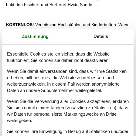
bald den Fischer- und Surferort Hvide Sande.
KOSTENLOS!
Verleih von Hochstühlen und Kinderbetten. Wenn
Haustiere im Haus erlaubt sind, stellen wir auch Hundebetten
Zustimmung
Details
zur Verfügung (können bei abgeholt und wieder abgegeben
werden).
Essentielle Cookies stellen sicher, dass die Website
funktioniert, Sie können sie daher nicht deaktivieren.
Laden von Elektroautos:
Informieren Sie sich über die
Ausstattung des Hauses, ob das Laden des Elektroautos erlaubt
Wenn Sie damit einverstanden sind, dass wir Ihre Statistiken
ist.
erheben, hilft uns dies, die Website zu verbessern und
weiterzuentwickeln. In diesem Fall werden anonymisierte
Raumaufteilung
Daten an unsere Subunternehmer weitergeleitet.
Schlafzimmer
Wenn Sie die Verwendung aller Cookies akzeptieren, erklären
Doppelbett - 2*90*200
Sie sich damit einverstanden (zusätzlich zu Statistiken), dass
Schlafzimmer
wir Daten für personalisierte Marketingzwecke an Dritte
Doppelbett - 2*90*200
weitergeben.
Etagenbett - 80*200 og 120*200
Sie können Ihre Einwilligung in Bezug auf Statistiken und/oder