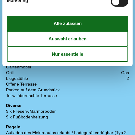
Marketing
2 x deutsches Fernsehen
2 x dänisches Fernsehen
2 x Fernseher
2 x Satellitenschüssel
Kostenloses WLAN - mehr als 100 Mbit
Extra
Airhockey
Aktivitätshaus
Golf-Urlaub
Draußen
Gartenmöbel
Grill
Gas
Liegestühle
2
Offene Terrasse
Parken auf dem Grundstück
Teilw. überdachte Terrasse
Diverse
9 x Fliesen-/Marmorboden
9 x Fußbodenheizung
Regeln
Aufladen des Elektroautos erlaubt / Ladegerät verfügbar (Typ 2