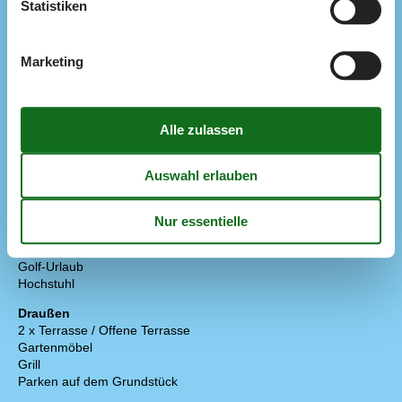
Kühlschrank m/Gefrierfach
Statistiken
213-Liter-Kühlschrank und 87-Liter-Gefrierschrank
Spülmaschine
Waschmaschine
Marketing
Wasserkocher
Wäschetrockner
Multimedien
Chromecast
Deutsche Kanäle
Dän. TV
Kostenloses WLAN - mehr als 100 Mbit
Parabol
TV
Extra
Golf-Urlaub
Hochstuhl
Draußen
2 x Terrasse / Offene Terrasse
Gartenmöbel
Grill
Parken auf dem Grundstück