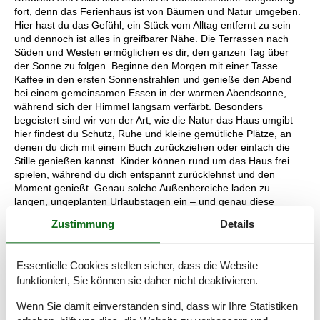
fort, denn das Ferienhaus ist von Bäumen und Natur umgeben.
Hier hast du das Gefühl, ein Stück vom Alltag entfernt zu sein –
und dennoch ist alles in greifbarer Nähe. Die Terrassen nach
Süden und Westen ermöglichen es dir, den ganzen Tag über
der Sonne zu folgen. Beginne den Morgen mit einer Tasse
Kaffee in den ersten Sonnenstrahlen und genieße den Abend
bei einem gemeinsamen Essen in der warmen Abendsonne,
während sich der Himmel langsam verfärbt. Besonders
begeistert sind wir von der Art, wie die Natur das Haus umgibt –
hier findest du Schutz, Ruhe und kleine gemütliche Plätze, an
denen du dich mit einem Buch zurückziehen oder einfach die
Stille genießen kannst. Kinder können rund um das Haus frei
spielen, während du dich entspannt zurücklehnst und den
Moment genießt. Genau solche Außenbereiche laden zu
langen, ungeplanten Urlaubstagen ein – und genau diese
bleiben oft am längsten in Erinnerung.
Zustimmung
Details
Entdecke deine Umgebung
Vom Ferienhaus in Krattet 20 aus erreichst du schnell alles, was
Essentielle Cookies stellen sicher, dass die Website
Søndervig zu einem der beliebtesten Urlaubsorte an der
funktioniert, Sie können sie daher nicht deaktivieren.
dänischen Westküste macht. Ein Ausflug an den Strand gehört
einfach dazu – hier spürst du die frische Brise der Nordsee,
Wenn Sie damit einverstanden sind, dass wir Ihre Statistiken
hörst das Rauschen der Wellen und kannst lange Spaziergänge