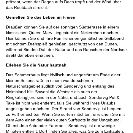
präsent, wenn der Regen aufs Dach tropft und der Wind über
das Reetdach streicht.
Genießen Sie das Leben im Freien.
Draußen können Sie auf der sonnigen Südterrasse in einem
klassischen Queen Mary Liegestuhl ein Nickerchen machen.
Hier können Sie und Ihre Familie einen gemütlichen Grillabend
mit echtem Drehspieß genießen, geschützt von den Dünen,
während Sie den Duft der Natur und das Rauschen der Nordsee
direkt daneben einatmen.
Erleben Sie die Natur hautnah.
Das Sommerhaus liegt idyllisch und ungestört am Ende einer
kleinen Seitenstraße in einem wunderschönen
Naturschutzgebiet südlich von Søndervig und entlang des
Holmsland Klit. Sowohl die Westsee als auch der
Ringkøbingfjord sind in der Nähe, und auch Søndervig Put &
Take ist nicht weit entfernt, falls Sie während Ihres Urlaubs
angeln gehen möchten. Der Strand von Søndervig ist bequem
zu Fuß erreichbar. Wenn Sie surfen möchten, erreichen Sie mit
dem Auto einen der vielen guten Surfspots in der Umgebung.
Ob mit dem Auto oder Fahrrad – Søndervig ist nur wenige
Minuten entfernt. Dort finden Sie alles, was Sie zum Einkaufen,