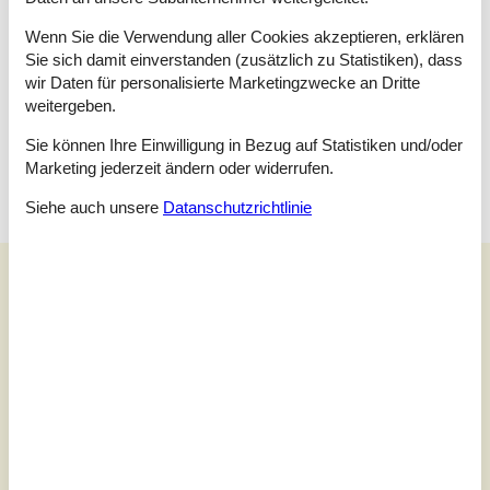
Raumaufteilung
Wenn Sie die Verwendung aller Cookies akzeptieren, erklären
Sie sich damit einverstanden (zusätzlich zu Statistiken), dass
Schlafzimmer
wir Daten für personalisierte Marketingzwecke an Dritte
Doppelbett - 140 x 200 cm.
weitergeben.
Schlafzimmer
Sie können Ihre Einwilligung in Bezug auf Statistiken und/oder
Doppelbett - 140 x 200 cm.
Marketing jederzeit ändern oder widerrufen.
Siehe auch unsere
Datanschutzrichtlinie
Unsere Gästebewertungen
Unsere Gästebewertungen
4,5
Bezogen auf
2
Bewertungen
Letzte Bewertung ist vom 20.10.2025
5
(1)