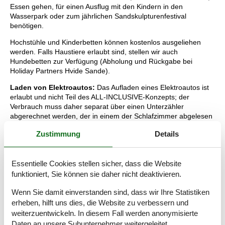
Essen gehen, für einen Ausflug mit den Kindern in den
Wasserpark oder zum jährlichen Sandskulpturenfestival
benötigen.
Hochstühle und Kinderbetten können kostenlos ausgeliehen
werden. Falls Haustiere erlaubt sind, stellen wir auch
Hundebetten zur Verfügung (Abholung und Rückgabe bei
Holiday Partners Hvide Sande).
Laden von Elektroautos:
Das Aufladen eines Elektroautos ist
erlaubt und nicht Teil des ALL-INCLUSIVE-Konzepts; der
Verbrauch muss daher separat über einen Unterzähler
abgerechnet werden, der in einem der Schlafzimmer abgelesen
wird.
Zustimmung
Details
Essentielle Cookies stellen sicher, dass die Website
funktioniert, Sie können sie daher nicht deaktivieren.
Wichtige Information:
Das Aufladen eines Elektroautos ist erlaubt und nicht Teil des
Wenn Sie damit einverstanden sind, dass wir Ihre Statistiken
ALL INCL.-Konzepts; es muss daher separat nach dem
erheben, hilft uns dies, die Website zu verbessern und
Unterzähler abgelesen werden, der sich in einem der
weiterzuentwickeln. In diesem Fall werden anonymisierte
Schlafzimmer befindet.
Daten an unsere Subunternehmer weitergeleitet.